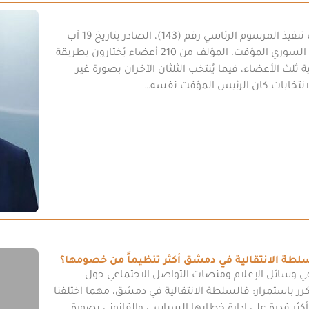
تحتدم النقاشات هذه الأيام حول آليات تنفيذ المرسوم الرئاسي رقم (143)، الصادر بتاريخ 19 آب
2025، والمتضمن النظام الانتخابي لمجلس الشعب السوري المؤقت، المؤلف من 210 أعضاء يُختارون بطريقة
لث الأعضاء، فيما يُنتخب الثلثان الآخران بصورة غير
للانتخابات كان الرئيس المؤقت نفسه…
لسلطة الانتقالية في دمشق أكثر تنظيماً من خصومها؟
 في وسائل الإعلام ومنصات التواصل الاجتماعي حول
ر باستمرار: فالسلطة الانتقالية في دمشق، مهما اختلفنا