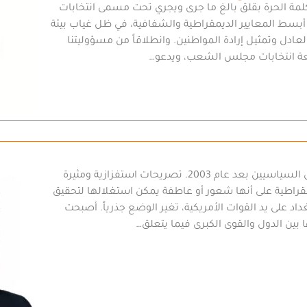
كلمة الحرة بقلق بالغ ما جرى ويجري تحت مسمى انتخابات
 أبسط المعايير الديمقراطية والشفافية، في ظل غياب بيئة
دل وتمثيل إرادة المواطنين. وانطلاقاً من مسؤوليتنا
اطعة انتخابات مجلس الشعب، ويدعو…
نسمع ونرى بين الحين والآخر من بعض السياسيين بعد عام 2003. تصريحات استفزازية ومثيرة
مقراطية على أنها شعور أو عاطفة يمكن استغلالها لتحقيق
د على يد القوات الأمريكية، تغير الوضع جذرياً. أصبحت
بين الدول والقوى الكبرى فيما يتعلق…