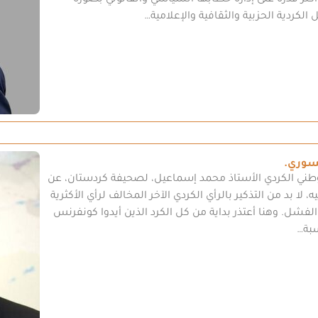
أكثر قدرة على إدارة خطابها السياسي والقانوني بصورة
الكردية الحزبية والثقافية والإعلامية…
سوري.
وطني الكردي الأستاذ محمد إسماعيل، لصحيفة كردستان، عن
بد من التذكير بالرأي الكردي الآخر المخالف لرأي الأكثرية
شل. وهنا أعتذر بداية من كل الكرد الذين أيدوا كونفرنس
سبة…