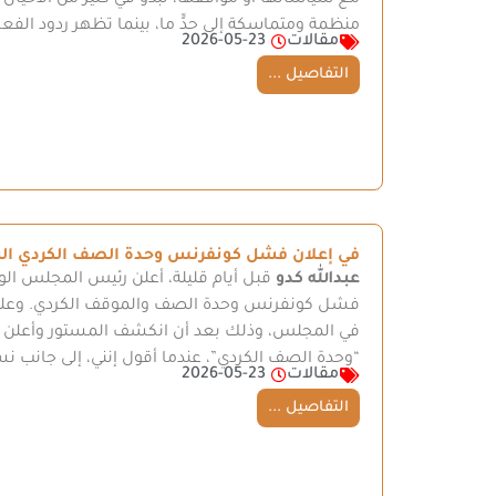
مع سياساتها أو مواقفها، تبدو في كثير من الأحيان 
منظمة ومتماسكة إلى حدٍّ ما، بينما تظهر ردود الفعل 
مقالات
2026-05-23
التفاصيل ...
في إعلان فشل كونفرنس وحدة الصف الكردي ال
عبدالله كدو
قبل أيام قليلة، أعلن رئيس المجلس ال
فشل كونفرنس وحدة الصف والموقف الكردي. وعليه، لا 
في المجلس، وذلك بعد أن انكشف المستور وأعلن الف
“وحدة الصف الكردي”، عندما أقول إنني، إلى جانب ن
مقالات
2026-05-23
التفاصيل ...