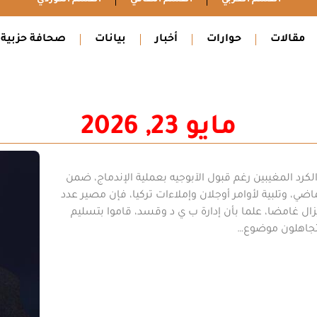
مقالات
حوارات
أخبار
بيانات
صحافة حزبية
مايو 23, 2026
رد المغيبين رغم قبول الآبوجيه بعملية الإندماج، ضمن
 السورية المؤقتة، بناء على إتفاق ٢٩ ك ٢ الماضي، وتلبية لأوامر أوجلان وإملاءات تركيا، فإن مصير عدد
زال غامضا، علما بأن إدارة ب ي د وقسد، قاموا بتسليم
يتجاهلون موضوع…