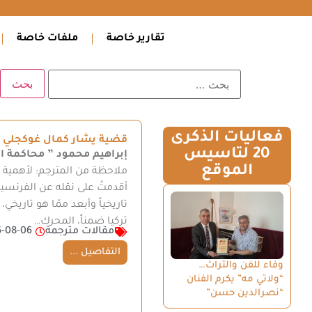
تقارير خاصة
ملفات خاصة
فعاليات الذكرى
قضية يشار كمال غوكجلي ضد
20 لتاسيس
إبراهيم محمود
” محاكمة ال
الموقع
ملاحظة من المترجم: لأهمية هذ
أقدمتُ على نقله عن الفرنسية 
تاريخياً وأبعد ممّا هو تاري
تركيا ضمناً، المحرك…
مقالات مترجمة
-08-06
التفاصيل ...
وفاء للفن والتراث…
“ولاتي مه” يكرم الفنان
“نصرالدين حسن”