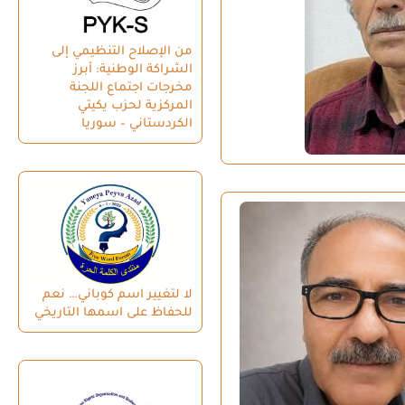
من الإصلاح التنظيمي إلى
الشراكة الوطنية: أبرز
مخرجات اجتماع اللجنة
المركزية لحزب يكيتي
الكردستاني – سوريا
لا لتغيير اسم كوباني… نعم
للحفاظ على اسمها التاريخي