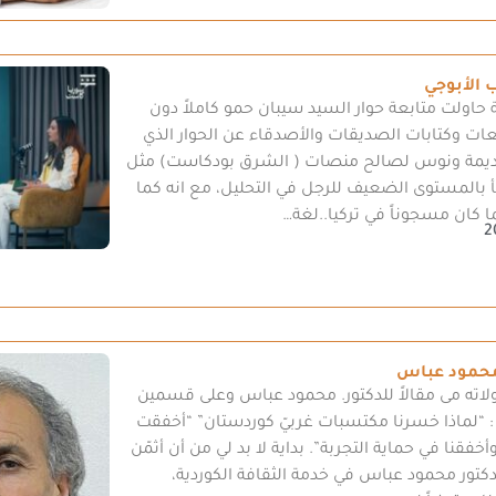
الأبوجي
13 دقيقة حاولت متابعة حوار السيد سيبان حمو كاملاً دون
ابعات وكتابات الصديقات والأصدقاء عن الحوار الذي
 ديمة ونوس لصالح منصات ( الشرق بودكاست) مثل
أ بالمستوى الضعيف للرجل في التحليل، مع انه كما
ما كان مسجوناً في تركيا..لغة…
2
محمود عباس
ته مى مقالاً للدكتور. محمود عباس وعلى قسمين
22 تحت عنوان : “لماذا خسرنا مكتسبات غربيّ كوردستان” “أخفقت
 وأخفقنا في حماية التجربة”. بداية لا بد لي من أن أثمّن
الدكتور محمود عباس في خدمة الثقافة الكوردية،