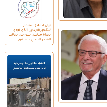
بيان ادانة واستنكار
للتفجيرالارهابي الذي اودى
بحياة مدنيين سوريين بجانب
القصر العدلي بدمشق