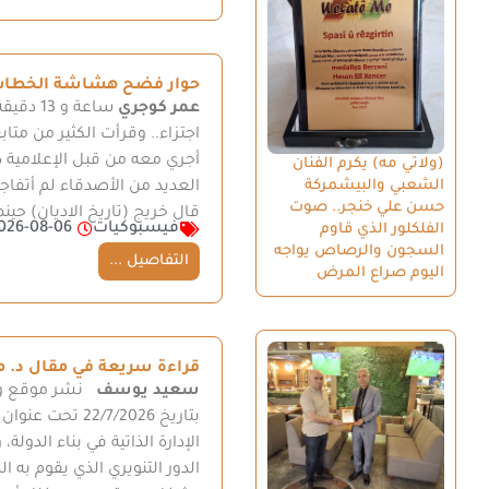
حوار فضح هشاشة الخطاب 
عمر كوجري
ساعة و 
اجتزاء.. وقرأت الكثير من مت
أجري معه من قبل الإعلامية
(ولاتي مه) يكرم الفنان
الشعبي والبيشمركة
العديد من الأصدقاء لم أتفاج
حسن علي خنجر.. صوت
قال خريج (تاريخ الاديان) حين
فيسبوكيات
026-08-06
الفلكلور الذي قاوم
السجون والرصاص يواجه
التفاصيل ...
اليوم صراع المرض
قراءة سريعة في مقال د. 
سعيد يوسف
نشر موقع ولا
بتاريخ /7/2026
الإدارة الذاتية في بناء الدولة،
الدور التنويري الذي يقوم به 