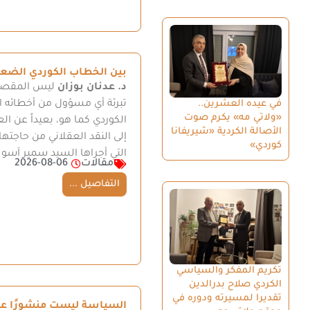
بين الخطاب الكوردي الضعي
د. عدنان بوزان
ليس المقصود 
في عيده العشرين..
تبرئة أي مسؤول من أخطائه ا
«ولاتي مه» يكرم صوت
الكوردي كما هو، بعيداً عن ال
الأصالة الكردية «شيريفانا
إلى النقد العقلاني من حاجتها
كوردي»
التي أجراها السيد سمير آسو
مقالات
2026-08-06
التفاصيل ...
تكريم المفكر والسياسي
الكردي صلاح بدرالدين
تقديرا لمسيرته ودوره في
السياسة ليست منشورًا عل