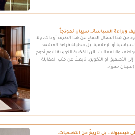
ف وبراءة السياسة… سيبان نموذجاً
من هذا المقال الدفاع عن هذا الطرف أو ذاك، ولا
لسياسية أو الإعلامية، بل محاولة قراءة المشهد
عواطف والانفعالات؛ لأن القضية الكوردية اليوم أحوج
 إلى التصفيق أو التخوين. تابعتُ عن كثب المقابلة
 (سيبان حمو)…
ى فيسبوك… بل تاريخٌ من التضحيات.