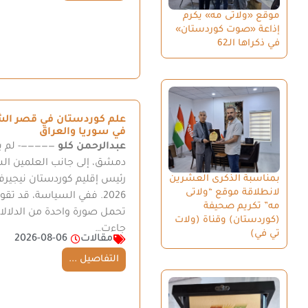
موقع «ولاتى مه» يكرم
إذاعة «صوت كوردستان»
في ذكراها الـ62
علم كوردستان في قصر الشع
في سوريا والعراق
عبدالرحمن كلو
—————- لم ي
دمشق، إلى جانب العلمين السوري
بمناسبة الذكرى العشرين
رئيس إقليم كوردستان نيجير
لانطلاقة موقع “ولاتى
2026. ففي السياسة، قد تقو
مه” تكريم صحيفة
تحمل صورة واحدة من الدلالات
(كوردستان) وقناة (ولات
جاءت…
تي في)
مقالات
2026-08-06
التفاصيل ...