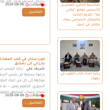
بشكل مستمر ودون كلل أوملل
مقالات
2026-08-06
بمناسبة الذكرى العشرين
لتأسيس موقع “ولاتي
التفاصيل ...
مه”: تكريم الباحث
والمحلل السياسي عماد
باجلان في أربيل
كوردستان في قلب المعادلة 
بارزاني إلى دمشق
شريف علي
زيارة الرئيس نيج
زيارة اتحاد كتاب الكورد في
بدعوة رسمية من رئيس السل
دهوك
موجّهة إلى كل من اعتاد الن
السوري. الإقليم يعلن — بلا مو
تصاغ ترتيبات المناطق الكوؤ
مقالات
2026-08-06
التفاصيل ...