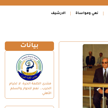
نعي ومواساة
الارشيف
بيانات
منتدى الكلمة الحرة: لا لخيام
الحرب… نعم للحوار والسلم
الأهلي