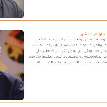
دستان الى دمشق
ئاسة الإقليم ، والحكومة ، والمؤسسات الأخرى
 ، والحزبية ، ومنذ اعلان الفيدرالية ، بعد انتخابات
المجلس الوطني – البرلمان – عام ١٩٩٢ ، وحتى الان لم يتوقفوا عن الانفتاح على
قات الدبلوماسية ، والاقتصادية ليس انطلاقا من بنود
ن خصوصية فيدراليتهم الشبيهة بالكونفدرالية…