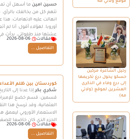
موقع ولاتي مه
حسين امين
ما أسهل أن تم
تتهم كل من يخالفك بالرأي. فإ
انهالت عليه الاتهامات: هذا 
أوروبا. لهؤلاء أقول: أنا لم 
عشتها منذ طفولتي. بدأت في
مقالات
2026-08-06
التفاصيل ...
رحيل الشاعرة مزكين
حسكو يحول درع تكريمها
إلى درع وفاء في الذكرى
كوردستان بين ظلم الأعداء 
العشرين لموقع (ولاتي
شكري بكر
إذا عدنا إلى التا
مه)
قسمين: قسم خضع للإمبراطو
الاستعمار الأوروبي ليعمق هذ
الجزء الذي كان خاضعا للصفوي
مقالات
2026-08-06
التفاصيل ...