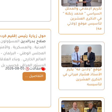
تكريم الإعلامي والمحلل
السياسي ” محمد زنكنة ”
في الذكرى العشرين
لتأسيس موقع (ولاتي
مه)
حول زيارة رئيس إقليم كر
صلاح بدرالدين
المسؤولون بر
المدنية ، والعسكرية ، والأمنية
العالم الخارجي ، وبناء العلا
الدستور العراقي فحسب بل م
مقالات
2026-08-05
موقع “ولاتێ مه” يكرم
الأستاذ هشيار ميراني في
التفاصيل ...
الذكرى العشرين
لتأسيسه