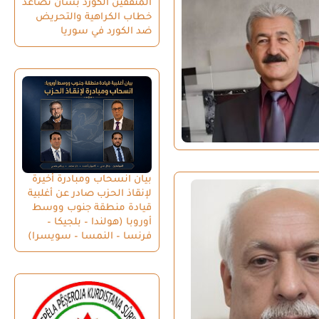
المثقفين الكورد بشأن تصاعد
خطاب الكراهية والتحريض
ضد الكورد في سوريا
بيان انسحاب ومبادرة أخيرة
لإنقاذ الحزب صادر عن أغلبية
قيادة منطقة جنوب ووسط
أوروبا (هولندا – بلجيكا –
فرنسا – النمسا – سويسرا)