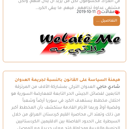
في العراء، مكشوفون لكل من يريد أن ينال منهم، ولكل
مشتهي عداوة تجاههم ، فيهم، ما يبقي الكرد…
مقالات
2019-10-11
التفاصيل ...
هيمنة السياسة على القانون بالنسبة لجريمة العدوان
شادي حاجي
العدوان التركي بمشاركة الألاف من المرتزقة
التابعين لفصائل الجيش الحر التابعة للمعارضة السورية هو
احتلال مخطط يستهدف الكرد في سوريا أرضاً وشعباً
وقضية أولاً وربما الأيام القادمة ستكشف بأن المخطط أكبر
من ذلك وتمتد الى محاصرة اقليم كردستان العراق من خلال
السيطرة على الحدود الفاصلة بين الاقليمين الكردستانيين
الجنوبية والغربية ومحاولة فتح معابر جديدة مع الموصل