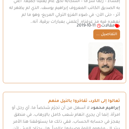
إفشاء – ربما سر ما – استجابة لحق عام يعنينا جميعاً. أعني
به الصديق الكاتب المعروف إبراهيم يوسف، الذي لم يظهر له
أثر – حتى الآن- في ضوء الغزو التركي المريع- وهو ما لم
نعهده فيه مذ عرفناه. أعلمني بعبارات برقية، أنه…
مقالات
2019-10-11
التفاصيل ...
تعالوا إلى الكرد، تفاخروا بالنيل منهم
إبراهيم محمود
لا أسهل من أن تجرّم شخصاً ما، أي رجل أو
امرأة، إنما أن يجري اتهام شعب كامل بالإرهاب، في منطق
يعجز في حسابه الحساب، ففي ذلك ما يستوقفنا هنا.الأمر