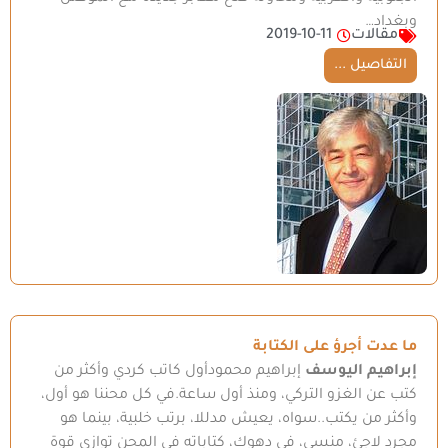
وبغداد…
مقالات
2019-10-11
التفاصيل ...
ما عدت أجرؤ على الكتابة
إبراهيم اليوسف
إبراهيم محمودأول كاتب كردي وأكثر من
كتب عن الغزو التركي، ومنذ أول ساعة.في كل محننا هو أول،
وأكثر من يكتب..سواه، يعيش مدللا، برتب خلبية، بينما هو
مجرد لاجئ، منسي، في دهوك، كتاباته في المحن توازي قوة