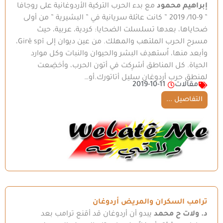
إبراهيم محمود
مع بدء الحرب التركية الأردوغانية على روجافا
” 9-10/ 2019 ” كانت عائلة سريانية في ” البشيرية ” من أولى
ضحاياها، بعدها تسلسلت الضحايا: كردية، عربية، حيث
مسرح الحرب الملتهب والمهلك. من عين ديوان إلى Girê spî،
وأبعد منها، اُستهدِف البشر والحيوان والنبات وكل موارد
الحياة. كل المناطق أشرِكت في أتون الحرب، وأخضِعت
لمنطق حرب أردوغان سليل أتاتورك.أو…
مقالات
2019-10-11
التفاصيل ...
ترامب السكران والمريض أردوغان
د. ولات ح محمد
يبدو أن أردوغان قد أقنع ترامب بعد