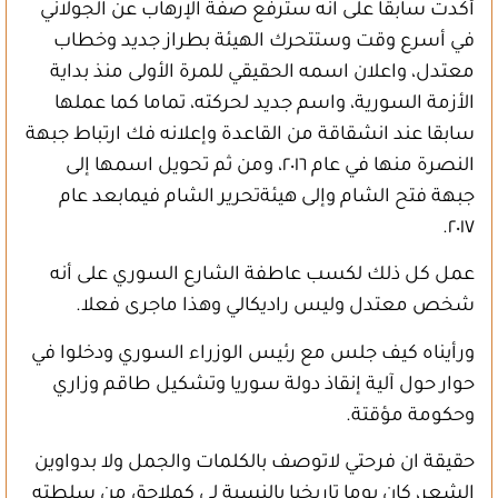
أكدت سابقا على انه سترفع صفة الإرهاب عن الجولاني
في أسرع وقت وستتحرك الهيئة بطراز جديد وخطاب
معتدل، واعلان اسمه الحقيقي للمرة الأولى منذ بداية
الأزمة السورية، واسم جديد لحركته، تماما كما عملها
سابقا عند انشقاقة من القاعدة وإعلانه فك ارتباط جبهة
النصرة منها في عام ٢٠١٦، ومن ثم تحويل اسمها إلى
جبهة فتح الشام وإلى هيئةتحرير الشام فيمابعد عام
٢٠١٧.
عمل كل ذلك لكسب عاطفة الشارع السوري على أنه
شخص معتدل وليس راديكالي وهذا ماجرى فعلا.
ورأيناه كيف جلس مع رئيس الوزراء السوري ودخلوا في
حوار حول آلية إنقاذ دولة سوريا وتشكيل طاقم وزاري
وحكومة مؤقتة.
حقيقة ان فرحتي لاتوصف بالكلمات والجمل ولا بدواوين
الشعر، كان يوما تاريخيا بالنسبة لي كملاحق من سلطته