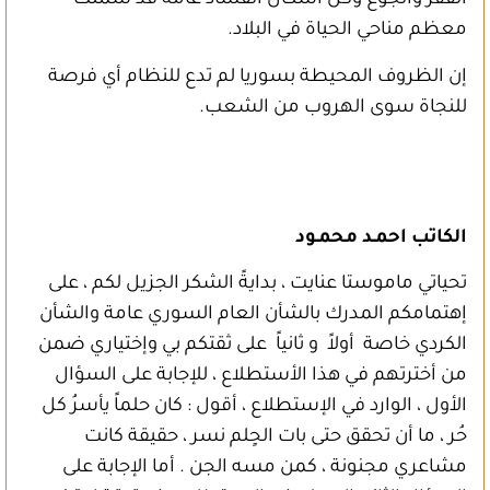
الفقر والجوع وكل أشكال الفساد عامةً قد شملت
معظم مناحي الحياة في البلاد.
إن الظروف المحيطة بسوريا لم تدع للنظام أي فرصة
للنجاة سوى الهروب من الشعب.
الكاتب احمـد محمـود
تحياتي ماموستا عنايت ، بدايةً الشكر الجزيل لكم ، على
إهتمامكم المدرك بالشأن العام السوري عامة والشأن
الكردي خاصة أولاً و ثانياً على ثقتكم بي وإختياري ضمن
من أخترتهم في هذا الأستطلاع ، للإجابة على السؤال
الأول ، الوارد في الإستطلاع ، أقول : كان حلماً يأسرُ كل
حُر ، ما أن تحقق حتى بات الحٍلم نسر ، حقيقة كانت
مشاعري مجنونة ، كمن مسه الجن . أما الإجابة على