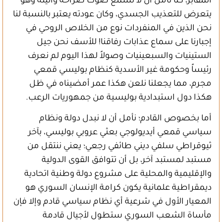
المقابر، كنا نأمل أن لا نسمع صوت صراخه وأنينه وهو
يتعرض للتعذيب الجسدي، وكان عودته يعتبر بالنسبة لنا
نحن الذين في المنفردات نوع من الخلاص الروحي في
إجبارنا على سماع عذابات رفاقنا! للأسف نحن جيل
الستينيات والسبعينيات وصولاً لهذا اليوم لم نعرف
رئيساً وحكومة غير الأسدية كنظام بوليسي قمعي
مجرم، مما يجعلنا نلعن هكذا عمر أمضيناه في ظل
هكذا دول استبدادية بوليسية من جمهوريات الرعب.
أما بخصوص القادم؛ نأمل أن لا نبدل دولة ونظام
سياسي قمعي أيديولوجي بعثي عروبي بوليسي، بآخر
ثيوقراطي سلفي ديني طائفي رجعي؛ يعني ننتقل من
مستبد لمستبد آخر، بل أن تتوافق القوى الدولية
والإقليمية والمحلية على مشروع دولة وطنية اتحادية
ديمقراطية علمانية يكون كرامة الإنسان السوري هو
المعيار الأول في شرعية أي نظام سياسي قادم وإلا فإن
مأساة الشعب السوري ستطول لأجيال قادمة