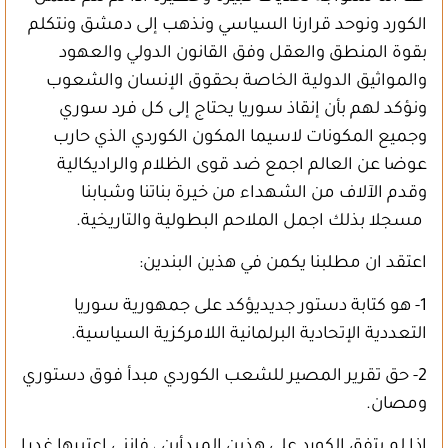
الكورد ونوحد قرارنا السياسي ونذهب إلى دمشق ونتكلم
بقوة المنطق والعقل وفق القانون الدولي والعهود
والمواثيق الدولية الخاصة بحقوق الإنسان والشعوب
ونؤكد لهم بأن إنقاذ سوريا يحتاج إلى كل فرد سوري
وجميع المكونات لاسيما المكون الكوردي الذي حارب
عوضا عن العالم اجمع ضد قوى الظلام والراديكالية
وقدم الآلاف من الشهداء من خيرة بناتنا وشبابنا
مسجلا بذلك اجمل الملاحم البطولية والتاريخية.
اعتقد ان مطلبنا يكمن في هذين البندين:
1- هو كتابة دستور جديديؤكد على جمهورية سوريا
التعددية الإتحادية البرلمانية اللامركزية السياسية.
2- حق تقرير المصير للشعب الكوردي مبدأ فوق دستوري
ومصان.
اذا لم يتفق الكورد على هذين المبدأين ، فإنني اعتبرها غدرا