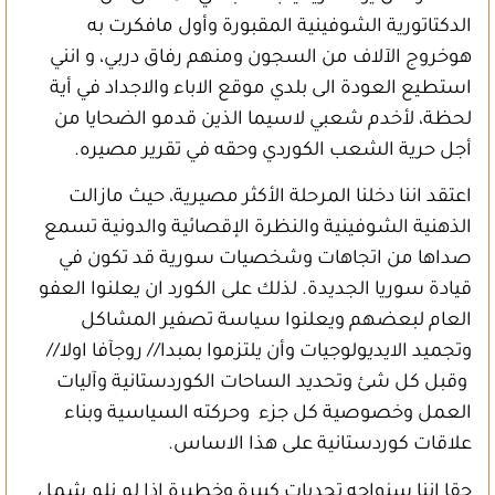
الدكتاتورية الشوفينية المقبورة وأول مافكرت به
هوخروج الآلاف من السجون ومنهم رفاق دربي، و انني
استطيع العودة الى بلدي موقع الاباء والاجداد في أية
لحظة، لأخدم شعبي لاسيما الذين قدمو الضحايا من
أجل حرية الشعب الكوردي وحقه في تقرير مصيره.
اعتقد اننا دخلنا المرحلة الأكثر مصيرية، حيث مازالت
الذهنية الشوفينية والنظرة الإقصائية والدونية تسمع
صداها من اتجاهات وشخصيات سورية قد تكون في
قيادة سوريا الجديدة. لذلك على الكورد ان يعلنوا العفو
العام لبعضهم ويعلنوا سياسة تصفير المشاكل
وتجميد الايديولوجيات وأن يلتزموا بمبدا// روجآفا اولا//
وقبل كل شئ وتحديد الساحات الكوردستانية وآليات
العمل وخصوصية كل جزء وحركته السياسية وبناء
علاقات كوردستانية على هذا الاساس.
حقا اننا سنواجه تحديات كبيرة وخطيرة اذا لم نلم شمل