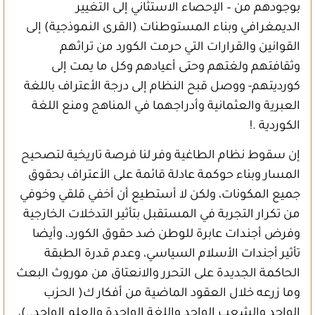
بوجودهم من – الإحصاء الاستثاني إلى التغيير
الديمغرافي وبناء المستوطنات (القرى النموذجية) إلى
القوانين والقرارات التي حرمت الكورد من تراثهم
وثقافتهم ولغتهم وحتى أعيادهم وكل ما يمت إلى
كورديتهم- ووصل قبح النظام إلى درجة الأعتراف باللغة
العبرية والعثمانية وأدراجهما في المناهج ومنع اللغة
الكوردية .!
إن سقوط نظام الطاغية وفر لنا فرصة تاريخية لتصحيح
المسار وبناء حوكمة عادلة قائمة على الأعتراف بحقوق
جميع المكونات، ولكن لا أستطيع أن أخفي قلقي وخوفي
من تكرار التجربة في المستقبل بتأثير التدخلات الخارجية
وفرض أجندات عابرة للوطن ضد حقوق الكورد، وأيضا
تأثير أجندات الأسلام السياسي، وعدم قدرة الطبقة
الحاكمة الجديدة على التحرر والانعتاق من موروث البعث
وما زرعه خلال العقود الماضية من أفكار ك( الحزب
الواحد والشعب الواحد واللغة الواحدة والعلم الواحد..)،