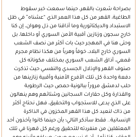
بصراحة شعرت بالقهر، حينما سمعت خبر سقوط
الطاغية، القهر من كل هذا العمر الذي “عشناه” في ظل
الاستبداد والديكتاتورية وما أذاقنا من ذل وهوان، إن كنا
خارج سجون وزنازين أقبية الأمن السوري أو داخلها، بل
وحتى هنا في المهجر حيث بات أكثر من نصف الشعب
السوري خارج البلاد، خوفاً وهرباً من هكذا نظام مجرم
قمعي، أذاق الشعب السوري بمختلف مكوناته كل
صنوف القهر والإذلال الجسدي والنفسي حيث تذكرت
دفعة واحدة كل تلك الأفرع الأمنية وأقبية زنازينها من
حلب لدمشق مروراً ببالونية حمص حيث الرطوبة
والقذارة وكل حقارات السجانين وشتائهم وهم ينهالون
على الذي يدعى للاستجواب والتحقيق، فهل نحتاج أكثر
من ذاك لنعيد كل هذا القهر المخزون في الذاكرة
الإنسانية.. فقط سأذكر التالي؛ بأن حينما كانوا يأخذون أحد
المعتقلين من منفردته للتحقيق ورغم كل قهرنا في تلك