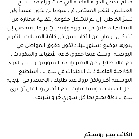
ما لم تتدخل الدولة الفاعلة التي كانت وراء هذا الفتح
العظيم ، التغير المحتمل في سوريا لن يكون مفيداً ولن
تسرُ الخاطر ، إن لم تتشكل حكومة إنتقالية مختارة من
العقلاء الفاعلين في سورية وإنتخاباتٍ برلمانية تفضي إلى
تشكيل برلمانٍ من الأكاديميين في كافة المجالات ، لتقوم
بدورها بوضع دستورٍ للبلاد تكون حقوق المواطن هي
البوصلة ، وتثبت فيها حقوق كافة الأطياف والمكونات ،
مع ملاحظة إن كان التغير بإرادة السوريين وليس القوى
الخارجية الفاعلة ذات الأجندات في سوريا . أستطيع
التوسعة أكثر ولكن نزولا عند طلبك ، الإختصار في الإجابة
. كل التحية ماموستا عنايت ، مع الأماني والأمال أن نرى
سوريا دولة يحلم بها كل سوريٍ حُر و شريف .
الكاتب پييـــر روســـتم