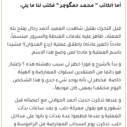
أما الكاتب ” محـمـد حمگوچـر ” فكتب لنا ما يلي:
قبل التحرك بقليل شاهدت العميد أحمد رحال يفتح بثه
المعتاد، ظاهر عليه علامات الغبطة والسرور، مبتسماً،
مادحاً (كغير عادته) بإطلاق عملية (ردع العدوان)! مشيدا
باسم العملية و مادحا لمن وضع هذا الاسم.
و بدأ بالشرح و فورا خطر لي سبب دهشته هذه ؟ بإعتبار
هو دائما من المنتقدين لسلوك المعارضة و الهيئة
خاصة. فخطر لي بأنه يوجد شيء جدي و هذا الشخص
اليوم مختلف! بمعنى كان موجهاً…
و عندها تذكرت حديث أحمد الجولاني مع أعضائه قبل
شهور و هو يقول معركة حلب، و بعد ساعات بدأت
العملية و عندما قطعوا عدة بلدات و باتوا على مداخل
حلب، تذكرت يوم انسحاب المعارضة من الراموسة و