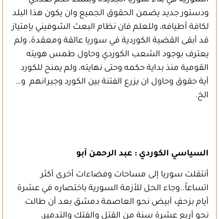
السورية في بناء سوريا الجديدة وبنمط حكم تعدّدي
ودستور جديد يضمن الحقوق الجميع وان يكون هذا البلد
لكافة أطيافه، وللعلم فان نظام البعث الشوفيني بإمتياز
قد أبقى القضية الكوردية في سوريا عالقة ومعقدة، ولم
يعترف بوجود الشعب الكوردي وحاول طمس هويته
القومية منذ بداية حكمه وحتى نهايته، ولم يمنح للكورد
أية حقوق وحاول ان يزرع الفتنة بين الكورد وجيرانهم و…
الخ.
السياسي الكوردي : عبد الرحمن آبو
أنتقلت سوريا إلى مساحات وفضاءات أخرى أكثر
اتساعاّ..وجاء الحل للأزمة السورية باختصاره في عشرة
أيام بزحفٍ أبيض نحو العاصمة دمشق بعد أن طالت
نحو أربع عشرة سنة من القتل والفتك والتدمير،