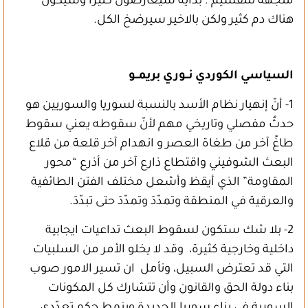
متجهة للتقسيم . بداية سيعارضون كثيرا وسيكون
هناك دم كثير ولكن بالاخير سيرضخ الكل.
السياسي الكوردي نــوري بريمــو
1- أنّ إنهيار نظام الأسد بالنسبة لسوريا والسوريين هو
حدثٌ مفصلي وتاريخي مهم لأنّ سقوطه يعني سقوط
طاغً آخر من طغاة العصر و انهدام آخر قلعة من قلاع
البعث الشوفيني واقتطاع ذارع آخر من أذرع “محور
المقاومة” الذي أيقظ وأشعل مختلف الفتن الطائفية
والعرقية في المنطقة وتمدّدَ وتمدّدَ حتى تبدّدَ.
2- بلا شك ستكون لسقوط البعث تداعيات ايجابية
داخلية وخارجية كثيرة، وقد لا يخلو الأمر من السلبيات
التي قد تعترض السبيل، ونأمل ان تسير الامور صوب
بناء دولة الحق والقانون وأن تتشارك كل المكونات