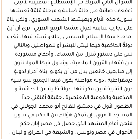
السؤال الثاني المربك في الإستطلاع : فحقيقة لا تبنى
توقعات صائبة على حالة ضبابية و مرحلة قلقة تعيشها
سورية هذه الأيام ويعيشها الشعب السوري ، ولكن بناءً
على تجارب سايقة لدولِ مسّها الربيع العربي ، نرى أن أين
ما حط فيها الإسلام السياسي رحله و تسيّد فيها ، تغدو
دولةً الحاكمية فيها ليش للبشر أو للمواطنين وبالتالي
تبنى على دستورِ مُنزل من السماء ، وأحكامٍ مستوردة
من فقهاء القرون الماضية ، ويتحول فيها المواطنون
إلى مبايعين خانعين بدل من أن يكونوا بناة أحرار لدولةٍ
ديمقراطية ، دولة مواطنة يكون فيها الجميع سواسية
دون التفريقة بين مكوناتها ، دولة خالية من الطائفية و
المذهبية والقومية المُعنصرة ، حقيقة أقلقني جداً
الظهور الأول في دمشق للفاتح أبو محمد الجولاني في
المسجد الأموي ، إن تمكن هؤلاء من الحكم في سوريا
فنحن أمام المشهد الذي حصل في مصر إبان حكم
الأخوان في مصر وتونس ، والشيعة في العراق و لبنان ،