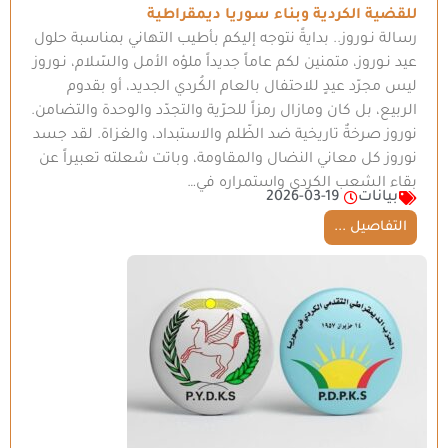
للقضية الكردية وبناء سوريا ديمقراطية
رسالة نـوروز.. بدايةً نتوجه إليكم بأطيب التهاني بمناسبة حلول
عيد نـوروز، متمنين لكم عاماً جديداً ملؤه الأمل والسّلام، نـوروز
ليس مجرّد عيدٍ للاحتفال بالعام الكُردي الجديد، أو بقدوم
الربيع، بل كان ومازال رمزاً للحرّية والتجدّد والوحدة والتضامن.
نوروز صرخةٌ تاريخية ضد الظّلم والاستبداد، والغزاة. لقد جسد
نوروز كل معاني النضال والمقاومة، وباتت شعلته تعبيراً عن
بقاء الشعب الكردي واستمراره في…
بيانات
2026-03-19
التفاصيل ...