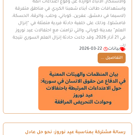
والاستنكار، الأنباء الواردة عن وقوع اعتداءات آثمة
واستهدافات طالت أبناء شعبنا الكردي في مناطق متفرقة
(لاسيما في دمشق، عفرين، كوباني، وحلب، والرقة، الحسكة،
قامشلو)، وذلك على خلفية حادثة فردية متمثلة في “إنزال
العلم” بمدينة كوباني، والتي تزامنت مع احتفالات عيد نوروز
في 21 آذار 2026، وقد جاءت حادثة إنزال العلم السوري نتيجة
رد…
بيانات
2026-03-22
التفاصيل ...
رسالة مشتركة بمناسبة عيد نوروز: نحو حل عادل