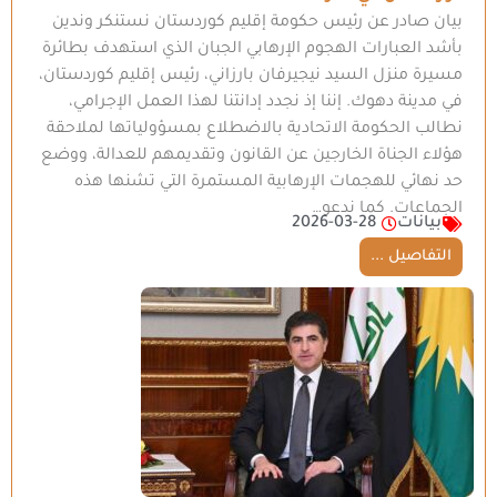
بيان صادر عن رئيس حكومة إقليم كوردستان نستنكر وندين
بأشد العبارات الهجوم الإرهابي الجبان الذي استهدف بطائرة
مسيرة منزل السيد نيجيرفان بارزاني، رئيس إقليم كوردستان،
في مدينة دهوك. إننا إذ نجدد إدانتنا لهذا العمل الإجرامي،
نطالب الحكومة الاتحادية بالاضطلاع بمسؤولياتها لملاحقة
هؤلاء الجناة الخارجين عن القانون وتقديمهم للعدالة، ووضع
حد نهائي للهجمات الإرهابية المستمرة التي تشنها هذه
الجماعات. كما ندعو…
بيانات
2026-03-28
التفاصيل ...