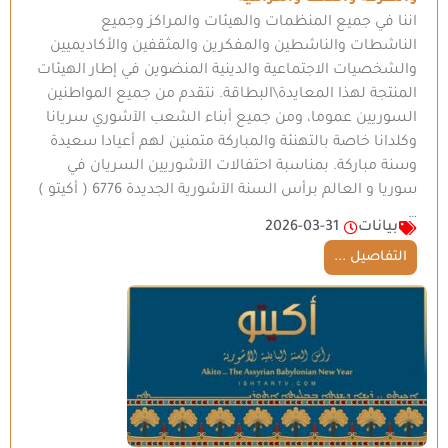
اننا في جميع المنظمات والهيئات والمراكز وجميع
الناشطات والناشطين والمفكرين والمثقفين والأكاديميين
والشخصيات الاجتماعية والدينية المنضوين في إطار الهيئات
المنتجة لهذا المعايدة\البطاقة. نتقدم من جميع المواطنين
السوريين عموما، ومن جميع أبناء الشعب الآشوري سريانا
وكلدانا خاصة بالتهنئة والمباركة متمنين لهم أعيادا سعيدة
وسنة مباركة. بمناسبة احتفالات الآشوريين السريان في
سوريا و العالم برأس السنة الآشورية الجديدة 6776 ( أكيتو )
…
بيانات
2026-03-31
التفاصيل ...