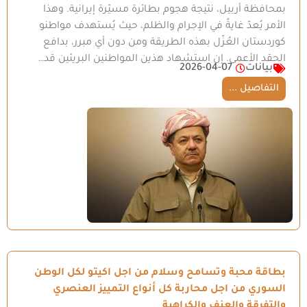
بمحافظة أربيل، نتيجة هجوم بطائرة مسيّرة إيرانية. وهذا
الأمر يُعدّ غايةً في الإجرام والظلم، حيث يُستهدف مواطنو
كوردستان العُزّل بهذه الطريقة ومن دون أي مبرر، بدافع
الحقد الأعمى. إن استشهاد هذين المواطنين البريئين قد…
بيانات
2026-04-07
التفاصيل ...
بطاقة محبة وتسامح وسلام من اجل اكيتو لكل الوطن
السوري من اجل محاربة كل أنواع التمييز العنصري
والتفرقة والعنف والكراهية