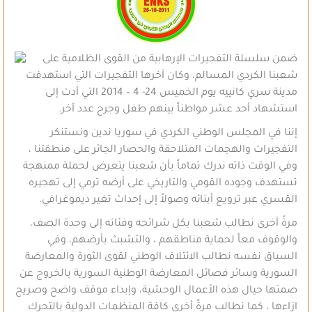
ضمن سلسلة التفجيرات الإرهابية من
القوى الظلامية على
شعبنا الكردي المسالم، وكان آخرها التفجيرات التي استهدفت
مدينة سري كانييه يوم الخميس 24- 4 – 2014 التي أدت إلى
استشهاد أحد عشر مواطناً
بينهم طفل وجرح عدد آخر.
إننا في المجلس الوطني الكردي في
سوريا ندين ونستنكر
التفجيرات والهجمات المتلاحقة والحصار الجائر على منطقتنا ،
وفي الوقت ذاته ندرك تماماً بأن شعبنا يتعرض لحملة ممنهجة
تستهدف وجوده القومي
والتاريخي على أرضه ترمي إلى تهجيره
القسري عبر ترويع أبنائه وصولاً إلى إحداث
تغير ديموغرافي.
مرةً أخرى نطالب شعبنا بكل شرائحه
وفئاته إلى وحدة الصف،
والوقوف معاً لحماية مناطقهم ، والتشبث بأرضهم، وفي
السياق
نفسه نطالب الائتلاف الوطني لقوى الثورة والمعارضة
السورية وسائر فصائل المعارضة
الوطنية السورية بالخروج عن
صمتها حيال هذه الأعمال الوحشية، وإبداء موقف واضح
وصريح
ازاءها ، كما نطالب مرةً أخرى كافة المنظمات الدولية بالتحرك