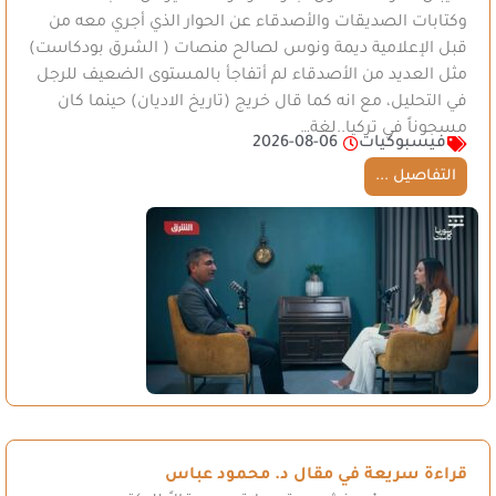
وكتابات الصديقات والأصدقاء عن الحوار الذي أجري معه من
قبل الإعلامية ديمة ونوس لصالح منصات ( الشرق بودكاست)
مثل العديد من الأصدقاء لم أتفاجأ بالمستوى الضعيف للرجل
في التحليل، مع انه كما قال خريج (تاريخ الاديان) حينما كان
مسجوناً في تركيا..لغة…
فيسبوكيات
2026-08-06
التفاصيل ...
قراءة سريعة في مقال د. محمود عباس