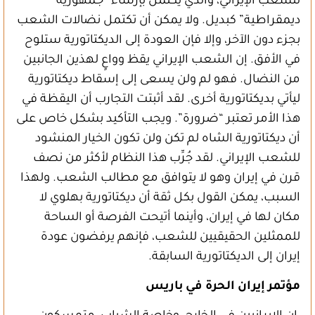
للشعب الإيراني، والذي يكتمل بإرساء “جمهورية
ديمقراطية” كبديل. ولا يمكن أن تكتمل نضالات الشعب
بجزء دون الآخر، وإلا فإن العودة إلى الديكتاتورية ستلوح
في الأفق. إن الشعب الإيراني يقظ وواعٍ لهذين الجانبين
من النضال. فهو لم ولن يسعى إلى إسقاط ديكتاتورية
ليأتي بديكتاتورية أخرى. لقد أثبتت التجارب أن اليقظة في
هذا الأمر تعتبر “ضرورة”. ويجب التأكيد بشكل خاص على
أن ديكتاتورية الشاه لم تكن ولن تكون الخيار المنشود
للشعب الإيراني. لقد جُرِّب هذا النظام لأكثر من نصف
قرن في إيران وهو لا يتوافق مع مطالب الشعب. ولهذا
السبب، يمكن القول بكل ثقة أن ديكتاتورية بهلوي لا
مكان لها في إيران، وأينما أتيحت الفرصة أو الساحة
للممثلين الحقيقيين للشعب، فإنهم يرفضون عودة
إيران إلى الديكتاتورية السابقة.
مؤتمر إيران الحرة في باريس