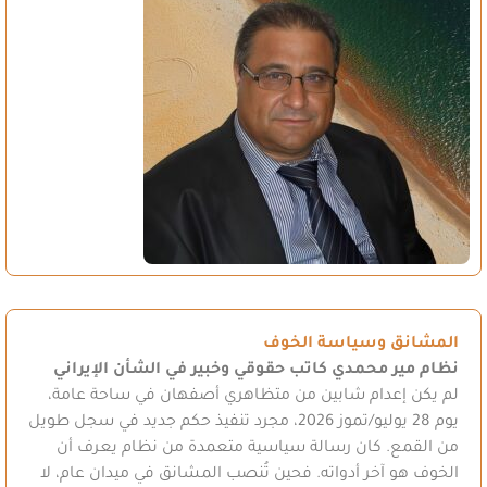
المشانق وسياسة الخوف
نظام مير محمدي
كاتب حقوقي وخبير في الشأن الإيراني
لم يكن إعدام شابين من متظاهري أصفهان في ساحة عامة،
يوم 28 يوليو/تموز 2026، مجرد تنفيذ حكم جديد في سجل طويل
من القمع. كان رسالة سياسية متعمدة من نظام يعرف أن
الخوف هو آخر أدواته. فحين تُنصب المشانق في ميدان عام، لا