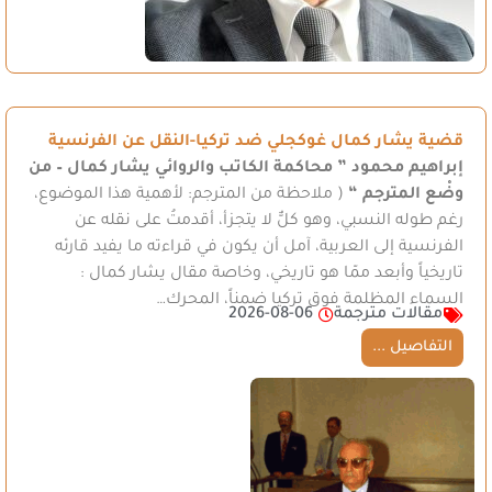
قضية يشار كمال غوكجلي ضد تركيا-النقل عن الفرنسية
إبراهيم محمود
” محاكمة الكاتب والروائي يشار كمال – من
وضْع المترجم “
( ملاحظة من المترجم: لأهمية هذا الموضوع،
رغم طوله النسبي، وهو كلٌّ لا يتجزأ، أقدمتُ على نقله عن
الفرنسية إلى العربية، آمل أن يكون في قراءته ما يفيد قارئه
تاريخياً وأبعد ممّا هو تاريخي، وخاصة مقال يشار كمال :
السماء المظلمة فوق تركيا ضمناً، المحرك…
مقالات مترجمة
2026-08-06
التفاصيل ...