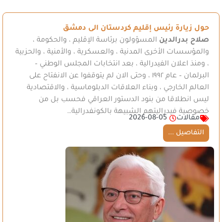
حول زيارة رئيس إقليم كردستان الى دمشق
صلاح بدرالدين
المسؤولون برئاسة الإقليم ، والحكومة ،
والمؤسسات الأخرى المدنية ، والعسكرية ، والأمنية ، والحزبية
، ومنذ اعلان الفيدرالية ، بعد انتخابات المجلس الوطني –
البرلمان – عام ١٩٩٢ ، وحتى الان لم يتوقفوا عن الانفتاح على
العالم الخارجي ، وبناء العلاقات الدبلوماسية ، والاقتصادية
ليس انطلاقا من بنود الدستور العراقي فحسب بل من
خصوصية فيدراليتهم الشبيهة بالكونفدرالية…
مقالات
2026-08-05
التفاصيل ...