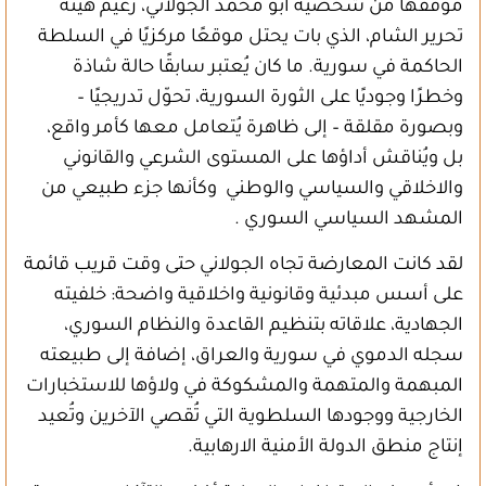
موقفها من شخصية أبو محمد الجولاني، زعيم هيئة
تحرير الشام، الذي بات يحتل موقعًا مركزيًا في السلطة
الحاكمة في سورية. ما كان يُعتبر سابقًا حالة شاذة
وخطرًا وجوديًا على الثورة السورية، تحوّل تدريجيًا –
وبصورة مقلقة – إلى ظاهرة يُتعامل معها كأمر واقع،
بل ويُناقش أداؤها على المستوى الشرعي والقانوني
والاخلاقي والسياسي والوطني وكأنها جزء طبيعي من
المشهد السياسي السوري .
لقد كانت المعارضة تجاه الجولاني حتى وقت قريب قائمة
على أسس مبدئية وقانونية واخلاقية واضحة: خلفيته
الجهادية، علاقاته بتنظيم القاعدة والنظام السوري،
سجله الدموي في سورية والعراق، إضافة إلى طبيعته
المبهمة والمتهمة والمشكوكة في ولاؤها للاستخبارات
الخارجية ووجودها السلطوية التي تُقصي الآخرين وتُعيد
إنتاج منطق الدولة الأمنية الارهابية.