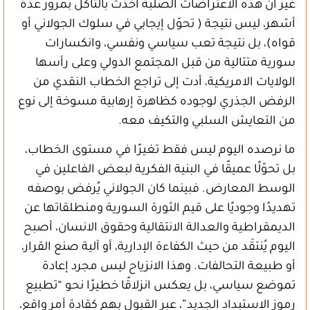
غير أن هذه الاعتراضات الصلبة أخذت بالتآكل بمرور عدة
أشهر، ليس نتيجة ( تحوّل إيجابي في سلوك الجولاني أو
قواه)، بل نتيجة تعب سياسي ونفسي، وانكسارات
سورية متتالية من قبل المجتمع الدولي وعلى رأسها
الولايات الامريكية، أدت إلى تراجع الخطاب النقدي من
الرفض الجذري لوجوده كظاهرة إرهابية مسوخة إلى نوع
من التعايش السلبي والتكيف معه.
ما نرصده اليوم ليس فقط تغيرًا في مستوى الخطاب،
بل تحوّلًا عميقًا في البنية الفكرية لبعض الفاعلين في
الوسط المعارض. فبينما كان الجولاني يُرفض بوصفه
تهديدًا وجوديًا على قيم الثورة السورية ومنطلقاتها عن
الديمقراطية والعدالة الانتقالية وحقوق الانسان، أصبح
اليوم يُنتقَد من حيث الكفاءة الإدارية، أو آلية صنع القرار،
أو طبيعة التحالفات. وهذا الانزياح ليس مجرد إعادة
تموضع سياسي، بل يعكس انزلاقًا خطيرًا نحو “تطبيع
رموز الاستبداد الجديد”، عبر القبول بهم كقادة أمر واقع،