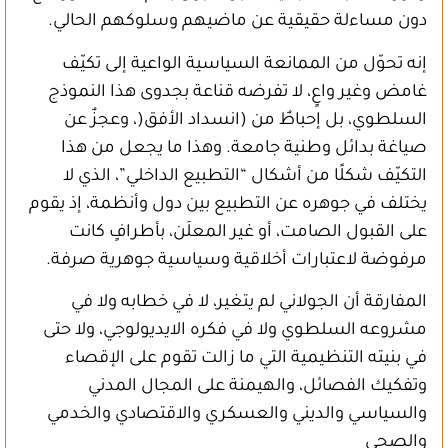
دون مساءلة حقيقية عن ماضيهم وسلوكهم الحالي.
إنه تحوّل من الممانعة السياسية الواعية إلى تكيّف
غامض وغير واعٍ، لا تفرضه قناعة بجدوى هذا النموذج
السلطوي، بل إحباطٌ من (انسداد الأفق(، وعجزٌ عن
صياغة بدائل وطنية جامعة. وهذا ما يجعل من هذا
التكيّف شكلًا من أشكال “التطبيع الداخلي”، الذي لا
يختلف في جوهره عن التطبيع بين دول وأنظمة، إذ يقوم
على القبول الصامت، أو غير المعلَن، بأطرافٍ كانت
مرفوضة لاعتبارات أخلاقية وسياسية جوهرية صرفة.
المفارقة أن الجولاني لم يتغير، لا في خطابه ولا في
مشروعه السلطوي ولا في فكره الايديولوجي، ولا حتى
في بنيته التنظيمية التي ما زالت تقوم على الإقصاء
وتفكيك الفصائل، والهيمنة على المجال المدني
والسياسي والديني والعسكري والاقتصادي والخدمي
والصحي