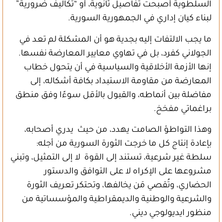
السلطوية أصبحت تفاصيل ثانوية، أو “تكاليف ضرورية”
لبناء كيان إداري في الجمهورية السورية.
ما يجب الالتفات إليه بجدية هو أن المشكلة لم تعد في
الجولاني كفرد، بل في تهاوي معايير المعارضة نفسها.
إنها الأزمة الأخلاقية والسياسية في أن يتحول خطاب
المعارضة من مقاومة الاستبداد بكافة أشكاله، إلى
مفاضلة بين أنماطه، والقبول بالأقل سوءًا وفق منطق
براغماتي مفخخ.
وهذا التواطؤ الصامت يهدد، من حيث يدري أصحابه،
بإعادة إنتاج كل ما خرجت الثورة السورية من أجله:
سلطة غير شرعية، تستند إلى القوة لا إلى التمثيل، وتبني
مشروعها على الإكراه لا على التوافق والدستور
الحضاري، وتُقصي مَن يخالفها، وتحتكر تعريف الثورة
والشرعية والوطنية والديمقراطية والمؤسساتية من
منظور ايديولوجي ديني.