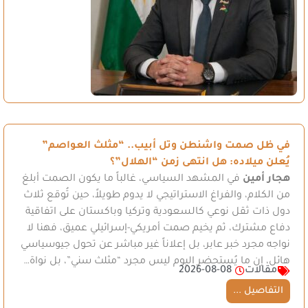
في ظل صمت واشنطن وتل أبيب.. “مثلث العواصم”
يُعلن ميلاده: هل انتهى زمن “الهلال”؟
هجار أمين
في المشهد السياسي، غالباً ما يكون الصمت أبلغ
من الكلام، والفراغ الاستراتيجي لا يدوم طويلاً، حين تُوقع ثلاث
دول ذات ثقل نوعي كالسعودية وتركيا وباكستان على اتفاقية
دفاع مشترك، ثم يخيم صمت أمريكي-إسرائيلي عميق، فهنا لا
نواجه مجرد خبر عابر، بل إعلاناً غير مباشر عن تحول جيوسياسي
هائل، إن ما يُستحضر اليوم ليس مجرد “مثلث سني”، بل نواة…
مقالات
2026-08-08
التفاصيل ...