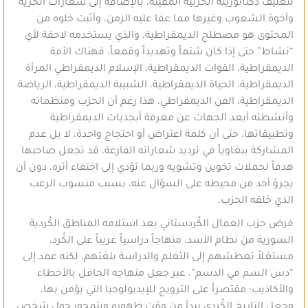
لتغليف دكتاتوريته الحزبية المقيتة، بالإضافة إلى شعارات الحرية
وأخوة الشعوب وغيرها مما عفا عليه الزمن، وأثبت خلوه من
المحتوى هو مصطلح الديمقراطية، والذي يستخدمه لاحقة لأي
“نشاط” حتى إذا كان شتماً وتهديداً وقمعاً، فهناك الأمة
الديمقراطية، القوات الديمقراطية، الإسلام الديمقراطي المرأة
الديمقراطية، الحياة الديمقراطية، الشبيبة الديمقراطية، الرياضة
الديمقراطية، الفن الديمقراطي، هذا رغم أن الحزب ومنظماته
وأنشطته أبعد الجهات عن معرفة أبجديات الديمقراطية
وتطبيقاتها، حتى أن كلمة اعتراض أو احتجاج واحدة، لا بل عدم
المشاركة ببغاوياً في ترديد شعاراته الفارغة، قد تجعل صاحبها
هدفاً لحملات تخوين وتشويه وربما تؤدي إلى اختفاء أثره، دون أن
يجرؤ أحد من محيطه على السؤال عنه، بسبب منسوب الرعب
الذي خلقه الحزب.
فرض حزب العمال الكُردستاني بعد استلامه المناطق الكُردية
السورية من نظام الأسد، منهاجاً دراسياً غريباً على الكُرد،
مستغلاً تعطشهم إلى التعلم والدراسة بلغتهم، لكنه عمد إلى
“دس السم في الدسم”، عبر جعل منهاجه الحافل بالأخطاء
والأكاذيب؛ مقتصراً على الترويج للإيديولوجيا التي يؤمن بها،
وجعل التاريخ الكُردي يبدأ من وقت ظهوره ويتمحور حول شخص