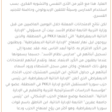
العليا، هذا مع كثير من الأذى النفسي والتشويه الفكري، بسب
استخدام المدارس وسيلةً للتلقين الإيديولوجي وحاضنة للتجنيد
القسري.
لكن نتائج الامتحانات المعلنة خلال اليومين الماضيين من قبل
وزارة التربية التابعة لنظام الأسد، بينت أن مسؤولي “الإدارة
الذاتية الديمقراطية” التي أعلنها الـPKK في المنطقة، والذين
يروجون ليل نهار لمنهاج “الإدارة الذاتية الديمقراطية”، ويطلبون
من الكُرد الالتزام به، كانوا أبعد الناس عنه، فقد عمدوا إلى
تسجيل أبنائهم في “مدارس نظام الأسد”، حسبما يسمونها
عندما يطلبون من الكُرد الابتعاد عنها، وتقدم أبنائهم للامتحانات
وفق ذلك المنهاج، وكان ممن سجل النشطاء ورود أسماء
أبنائهم في جداول النتائج، ابن الرئيس المشترك لحزب الاتحاد
الديمقراطي الذي أعلن “الإدارة الذاتية الديمقراطية، ابن رئيس
حزب سوريا المستقبل التابع لإدارة الـPKK في المنطقة، عضو في
“مؤسسة الدراسات الاستراتيجية للتربية والتعليم في الإدارة
الذاتية”، المختصة بوضع منهاج الحزب الإشكالي، ابن “رئيس
جامعة عفرين” التابعة للإدارة الذاتية، ابن الناطق باسم قوات
سوريا الديمقراطية، وهو أكثر من روّج لمنهاج الحزب ودعا