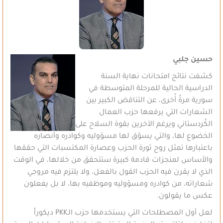
حسين جلبي
كشفت نتائج امتحانات نهاية السنة
الدراسية الحالية للمرحلة المتوسطة في
سورية مرةً أُخرى، عن التناقض الكبير بين
الشعارات التي يرفعها حزب العمال
الكُردستاني ويرغم الآخرين بقوة السلاح على
الخضوع لها، والتي يسوّق لها مسؤوليه وكوادره وأنصاره
باعتبارها تمثل روح ثورة الحزب وعصارة المكتسبات التي حققها
والأساس لمنجزات قادمة كبيرة ستتحقق من خلالها، في الوقت
الذي لا يقرن فيه الحزب القول بالفعل، ولا يلتزم فيه مروجي
شعاراته، من كوادره ومسؤوليه وموظفيه بها، لا بل يفعلون
عكس ما يقولون.
لعل أول المصطلحات التي يستخدمها حزب الـPKK ديكوراً