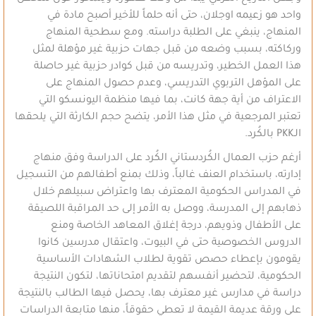
واحد هو زعيمه اوجلان، حتى أنه حلماً للأخير أصبح مادة في
المنهاج، ينبغي على الطلبة دراسته. ومع سطحية المنهاج
وركاكته، بسبب وضعه من قبل جهات حزبية غير مؤهلة لمثل
هذا العمل الخطير، وتدريسه من قبل كوادر حزبية غير حاصلة
على المؤهل التربوي التدريسي، وعدم حصول المنهاج على
الاعتراف من أية جهة كانت، بما فيها منظمة اليونسكو التي
تعتبر المرجعية في مثل هذا الأمر، يتضح حجم الكارثة التي يلحقها
الـPKK بالكُرد.
أرغم حزب العمال الكُردستاني الكُرد على الدراسة وفق منهاج
إدارته، باستخدام العنف غالباً، وذلك بمنع أطفالهم من التسجيل
في المدراس الحكومية المعترف بها واعتراض سبيلهم خلال
ذهابهم إلى المدرسة، ووصل به الأمر إلى حد المراقبة اللصيقة
على الأطفال وذويهم، درجة إغلاق المعاهد الخاصة ومنع
الدروس الخصوصية حتى في البيوت، واعتقال مدرسين كانوا
يقومون بإعطاء حصص تقوية لطلاب الشهادات الأساسية
الحكومية، لتحضير أنفسهم لتقديم امتحاناتها، لتكون النتيجة
دراسة في مدارس غير معترف بها، يحصل فيها الطالب بالنتيجة
على ورقة عديمة القيمة لا تعطي حقوقاً، منها متابعة الدراسات