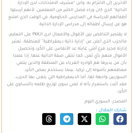
الآخرين إلى الالتزام به، وابن “مشرف الامتحانات لدى الإدارة
الذاتية” الذي كان وراء فصل الكثير من المعلمين، لأنهم أرسلوا
أطفالهم للدراسة في المدارس الحكومية، في الوقت الذي امتنع
هو عن إرسال أطفاله إلى مدراس الإدارة الذاتية.
لا يقتصر التناقض بين الأقوال والأفعال لدى الـPKK على التعليم،
فالحزب الذي أعلن عن “إدارة ذاتية ديمقراطية” للمنطقة، تعتبر
إدارته مجرد فرع أمني غايته عد الأنفاس على الكُرد وتحصيل
الأموال منهم بأي ثمن، كما تنتفي صفة الذاتية عنها، إذا علمنا
بأن من يديرها هم كوادره الغرباء عن المنطقة والذين ينتمي
معظمهم بأصوله إلى تركيا، بينما يستخدم بعض الكُرد
السوريين واجهة لها، أما الديمقراطية التي يتغنى بها الحزب،
فقد أثبت باستمرار بأنه لا تعني سوى توزيع ظلمه بالتساوي على
الكُرد.
المصدر: السوري اليوم
شارك المقال :