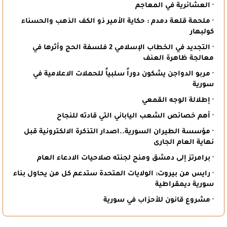
· العشائرية في المعاجم
· ملحمة قلعة دمدم : حكاية الأمير ذو الكف الذهب والحسناء
كولبهار
· التجديد في الخطاب الإسلامي 2 فلسفة الحج وأثرها في
معالجة ظاهرة العنف
· مربو الدواجن يشكون دوراً سلبياً للحملات الاعلامية في
سورية
· إطلالة الوجه القمعي
· أهم خصائص الشعب الياباني التي قادته للنجاح
· مؤسسة الطيران السورية..اصدار التذكرة الالكترونية قبل
نهاية العام الجارى
· برامرتز إلى دمشق ومنح لجنته صلاحيات الادعاء العام
· رايس من بيروت: الولايات المتحدة ستدعم كل من يحاول بناء
سورية ديمقراطية
· مشروع قانون للأحزاب في سورية