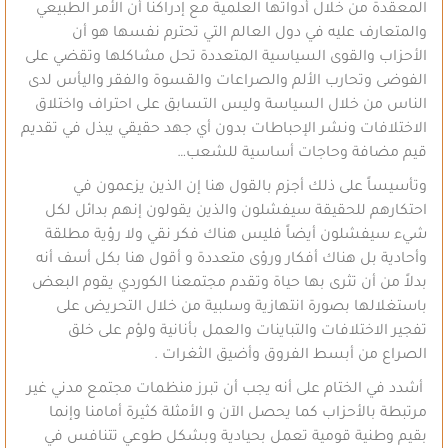
المعقدة من خلال أدواتها العلمية مع إدراكنا أن الأمر الطبيعي
والمتعارف عليه في دول العالم التي تحترم نفسها هو أن
الأحزاب والقوى السياسية المتعددة تحل مشاكلها وتقضي على
الفوضى وتحارب الألم والصراعات والقسوة والفقر واليأس لدى
الناس من خلال السياسة وليس التسابق على احتراف واختلاق
الاختلافات ونشر الإحباطات بدون أي جهد حقيقي يبذل في تقديم
قيم مضافة وحاجات أساسية للشعب…
وتأسيساً على ذلك أجزم بالقول هنا إن الذين يزعمون في
احتكارهم للحقيقة سيفشلون والذين يقولون إنهم بدائل لكل
شيء سيفشلون أيضاً فليس هناك فكر نقي ولا رؤية مطلقة
وأحادية بل هناك أفكار ورؤى متعددة و أقول هنا بكل أسف أنه
بدلاً من أن تثرى بها حياة وتقدم مجتمعنا الكوردي يقوم البعض
باستغلالها بصورة انتهازية وسلبية من خلال التحريض على
تفجير الاختلافات والتباينات والعمل بأنانية ولؤم على خلق
الصراع من أبسط الفروق وأضيق الثغرات .
أشدد في الختام على أنه يجب أن تبرز منظمات مجتمع مدني غير
مرتبطة بالأحزاب كما يحصل الآن و الأمثلة كثيرة أمامنا وإنما
بقيم وطنية قومية تعمل بحيادية وبشكل طوعي تتنافس في