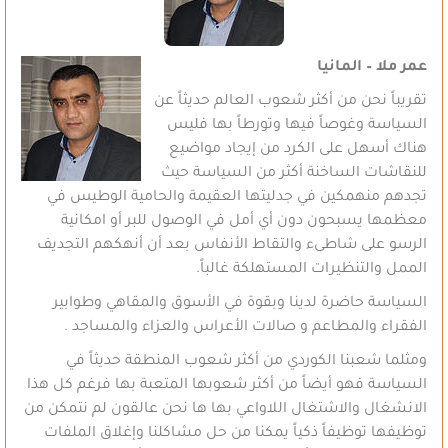
عمر ملا – المانيا
تقريباً نحن من أكثر شعوب العالم حديثاً عن
السياسة وغوصاً فيها وتورطاً بها فليس
هناك أسهل على الكرد من إيجاد مواضيع
للنقاشات الساخنة أكثر من السياسة حيث
تجدهم منهمكين في جدليتها العقيمة والحامية الوطيس في
معظمها يسبحون دون أي أمل في الوصول للبر أو امكانية
الرسو على شاطىء والتقاط الأنفاس بعد أن أنهكهم التجديف
الممل والتنظيرات المستهلكة غالباً.
السياسة حاضرة لدينا وبقوة في الأسوق والمقاهي وطوابير
الفقراء والمطاعم و صالات الأعراس والعزاء والمساجد .
ومثلما شعبنا الكوردي من أكثر شعوب المنطقة حديثاً في
السياسة فهو أيضاً من أكثر شعوبها المتعبة بها فرغم كل هذا
الانشغال والاشتغال اللاواعي بها ها نحن عالقون لم نتمكن من
توظيفها توظيفاً ذكياً يمكنا من حل مشاكلنا وإغلاق الملفات