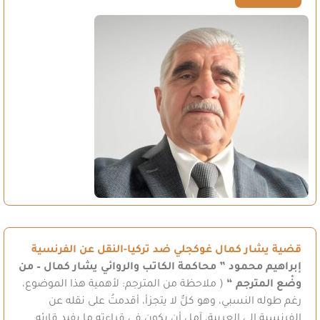
قضية يشار كمال غوكجلي ضد تركيا-النقل عن الفرنسية
إبراهيم محمود
” محاكمة الكاتب والروائي يشار كمال – من
وضْع المترجم “
( ملاحظة من المترجم: لأهمية هذا الموضوع،
رغم طوله النسبي، وهو كلٌّ لا يتجزأ، أقدمتُ على نقله عن
الفرنسية إلى العربية، آمل أن يكون في قراءته ما يفيد قارئه