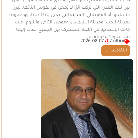
ذاكرة الناس، وملامح طفولتهم، وصدى أحلامهم الأولى. ومن
بين تلك المدن التي تركت أثرًا لا يُمحى في نفوس أبنائها، تبرز
قامشلو، أو القامشلي، المدينة التي تغنى بها أهلها، ووصفوها
بمدينة الحب، ومدينة الشمس، وموطن التآخي والتنوع، حيث
كانت الإنسانية هي اللغة المشتركة بين الجميع. عدت إليها
بعد سنوات طويلة من…
مقالات
2026-08-07
التفاصيل ...