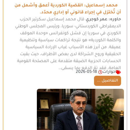
محمد إسماعيل: القضية الكوردية أعمق وأشمل من
أن تُختزل في إجراء قانوني أو إداري محدّد.
حاوره: عمر كوجري
قال محمد إسماعيل سكرتير الحزب
الديمقراطي الكوردستاني- سوريا، ورئيس المجلس الوطني
الكوردي في سوريا إن فشل كونفرانس «وحدة الموقف
والكلمة الكوردية» هو نتيجة تراكمات سياسية وتنظيمية
عميقة. من أبرز هذه الأسباب غياب الإرادة السياسية
الحقيقية وروح الشراكة لدى بعض الأطراف، حيث بقيت
الحسابات الحزبية الضيقة متقدمة على المصلحة القومية
العامة، فقد تمّ الدفع بما يسمّى…
حوارات
2026-05-18
التفاصيل ...