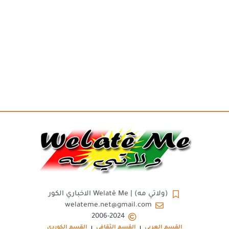
(ولاتي مه) | Welatê Me الاخباري الكور
welateme.net@gmail.com
2006-2024
القسم العربي
القسم الثقافي
القسم الكوردي