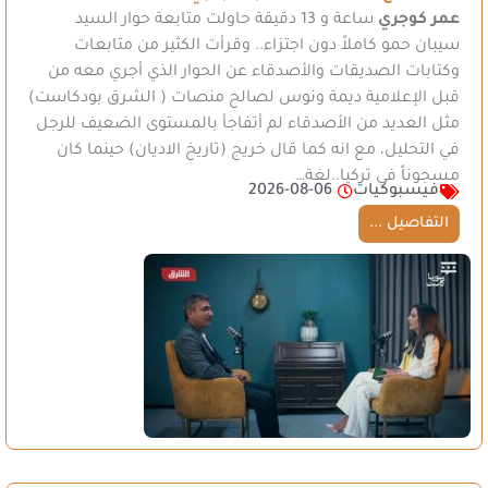
عمر كوجري
ساعة و 13 دقيقة حاولت متابعة حوار السيد
سيبان حمو كاملاً دون اجتزاء.. وقرأت الكثير من متابعات
وكتابات الصديقات والأصدقاء عن الحوار الذي أجري معه من
قبل الإعلامية ديمة ونوس لصالح منصات ( الشرق بودكاست)
مثل العديد من الأصدقاء لم أتفاجأ بالمستوى الضعيف للرجل
في التحليل، مع انه كما قال خريج (تاريخ الاديان) حينما كان
مسجوناً في تركيا..لغة…
فيسبوكيات
2026-08-06
التفاصيل ...