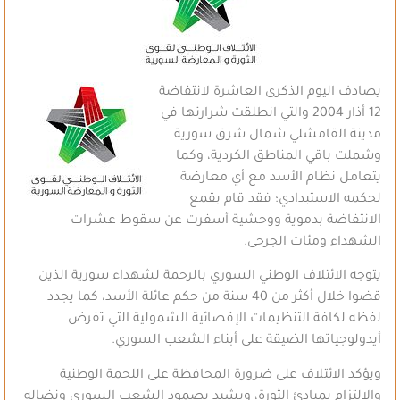
يصادف اليوم الذكرى العاشرة لانتفاضة
12 أذار 2004 والتي انطلقت شرارتها في
مدينة القامشلي شمال شرق سورية
وشملت باقي المناطق الكردية، وكما
يتعامل نظام الأسد مع أي معارضة
لحكمه الاستبدادي؛ فقد قام بقمع
الانتفاضة بدموية ووحشية أسفرت عن سقوط عشرات
الشهداء ومئات الجرحى.
يتوجه الائتلاف الوطني السوري بالرحمة لشهداء سورية الذين
قضوا خلال أكثر من 40 سنة من حكم عائلة الأسد، كما يجدد
لفظه لكافة التنظيمات الإقصائية الشمولية التي تفرض
أيدولوجياتها الضيقة على أبناء الشعب السوري.
ويؤكد الائتلاف على ضرورة المحافظة على اللحمة الوطنية
والالتزام بمبادئ الثورة، ويشيد بصمود الشعب السوري ونضاله