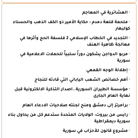
· العشائرية في المعاجم
· ملحمة قلعة دمدم : حكاية الأمير ذو الكف الذهب والحسناء
كولبهار
· التجديد في الخطاب الإسلامي 2 فلسفة الحج وأثرها في
معالجة ظاهرة العنف
· مربو الدواجن يشكون دوراً سلبياً للحملات الاعلامية في
سورية
· إطلالة الوجه القمعي
· أهم خصائص الشعب الياباني التي قادته للنجاح
· مؤسسة الطيران السورية..اصدار التذكرة الالكترونية قبل
نهاية العام الجارى
· برامرتز إلى دمشق ومنح لجنته صلاحيات الادعاء العام
· رايس من بيروت: الولايات المتحدة ستدعم كل من يحاول بناء
سورية ديمقراطية
· مشروع قانون للأحزاب في سورية