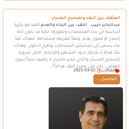
المثقف بين النقد وتصحيح المسار:
عبدالجابر حبيب
النقد: بين البناء والهدم
النقد هو ركيزة
أساسية في بناء المجتمعات وتطورها، لكنه قد يكون أداة
إصلاح أو معول هدم، وفقاً لطريقة استخدامه. فهناك نقدٌ
بناء يسعى إلى تشخيص المشكلات وطرح الحلول، وهناك
نقدٌ هدامٌ لا يتجاوز حدود التشهير والإحباط. الأول ضرورة
لتصحيح المسار، والثاني مجرد ضجيج لا يضيف شيئاً سوى
الفوضى. لكن متى يصبح النقد هداماً؟…
مقالات
2025-03-02
التفاصيل ...