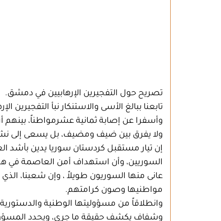
تصريح حول التفجيرين الإرهابيين في دمشق.
تابعنا ببالغ الأسى والاستنكار نبأ التفجيرين 
وأسفرا عن إصابة ثمانية عشرمواطناً، بينهم أ
ولا يفرق بين ضيف ومضيف، بل يسعى إلى نشر
إن تيار مستقبل كردستان سوريا يدين بأشد العب
السوريين، وأن استهداف أمن العاصمة في هذه
عانى منها السوريون طويلاً ، وإن شعبنا، الذي د
مواطنيها وصون كرامتهم.
وانطلاقاً من مسؤوليتها الوطنية والدستورية، 
وشفاف يكشف حقيقة ما جرى، ويحدد المسؤولين ع