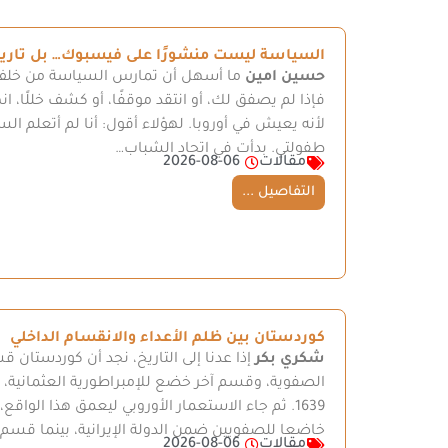
السياسة ليست منشورًا على فيسبوك… بل تاريخ
حسين امين
ما أسهل أن تمارس السياسة من خلف 
فإذا لم يصفق لك، أو انتقد موقفًا، أو كشف خللًا، ا
لأنه يعيش في أوروبا. لهؤلاء أقول: أنا لم أتعلم ا
طفولتي. بدأت في اتحاد الشباب…
مقالات
2026-08-06
التفاصيل ...
كوردستان بين ظلم الأعداء والانقسام الداخلي
شكري بكر
إذا عدنا إلى التاريخ، نجد أن كوردستا
الصفوية، وقسم آخر خضع للإمبراطورية العثمانية
1639. ثم جاء الاستعمار الأوروبي ليعمق هذا الوا
خاضعا للصفويين ضمن الدولة الإيرانية، بينما قسم 
مقالات
2026-08-06