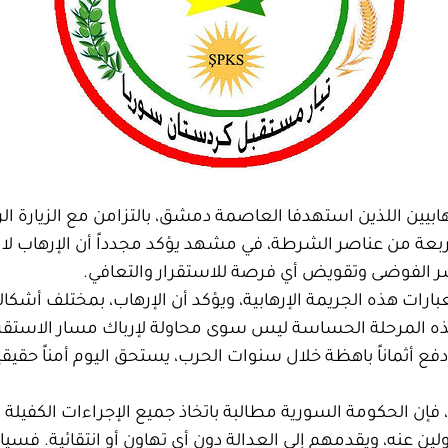
الإرهابيين اللذين استهدفا العاصمة دمشق، بالتزامن مع الزيارة 
ربعة من عناصر الشرطة، في مشهد يؤكد مجدداً أن الإرهاب لا ي
 الفوضى وتقويض أي فرصة للاستقرار والتعافي.
ارات هذه الجريمة الإرهابية، ويؤكد أن الإرهاب، بمختلف أشكال
 المرحلة الحساسة ليس سوى محاولة لإرباك مسار الاستقرار و
فع أثماناً باهظة خلال سنوات الحرب، يستحق اليوم أمناً حقيقياً
فإن الحكومة السورية مطالبة باتخاذ جميع الإجراءات الكفيلة 
نه، ويقدمهم إلى العدالة دون أي تهاون أو انتقائية. فسيادة