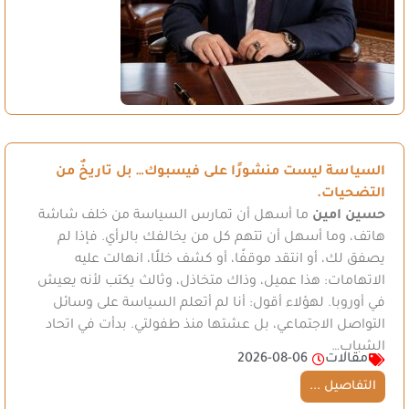
السياسة ليست منشورًا على فيسبوك… بل تاريخٌ من
التضحيات.
حسين امين
ما أسهل أن تمارس السياسة من خلف شاشة
هاتف، وما أسهل أن تتهم كل من يخالفك بالرأي. فإذا لم
يصفق لك، أو انتقد موقفًا، أو كشف خللًا، انهالت عليه
الاتهامات: هذا عميل، وذاك متخاذل، وثالث يكتب لأنه يعيش
في أوروبا. لهؤلاء أقول: أنا لم أتعلم السياسة على وسائل
التواصل الاجتماعي، بل عشتها منذ طفولتي. بدأت في اتحاد
الشباب…
مقالات
2026-08-06
التفاصيل ...