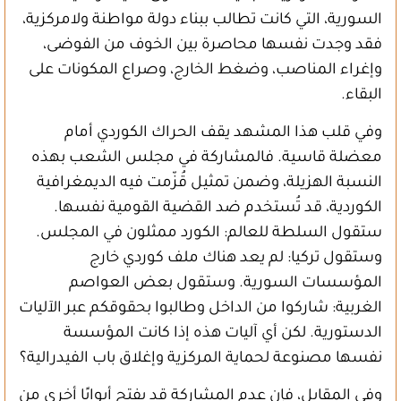
السورية، التي كانت تطالب ببناء دولة مواطنة ولامركزية،
فقد وجدت نفسها محاصرة بين الخوف من الفوضى،
وإغراء المناصب، وضغط الخارج، وصراع المكونات على
البقاء.
وفي قلب هذا المشهد يقف الحراك الكوردي أمام
معضلة قاسية. فالمشاركة في مجلس الشعب بهذه
النسبة الهزيلة، وضمن تمثيل قُزّمت فيه الديمغرافية
الكوردية، قد تُستخدم ضد القضية القومية نفسها.
ستقول السلطة للعالم: الكورد ممثلون في المجلس.
وستقول تركيا: لم يعد هناك ملف كوردي خارج
المؤسسات السورية. وستقول بعض العواصم
الغربية: شاركوا من الداخل وطالبوا بحقوقكم عبر الآليات
الدستورية. لكن أي آليات هذه إذا كانت المؤسسة
نفسها مصنوعة لحماية المركزية وإغلاق باب الفيدرالية؟
وفي المقابل، فإن عدم المشاركة قد يفتح أبوابًا أخرى من