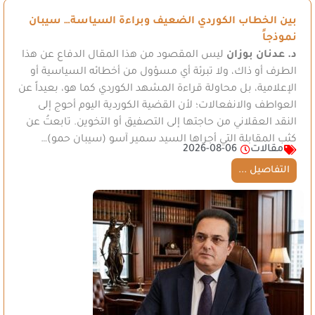
بين الخطاب الكوردي الضعيف وبراءة السياسة… سيبان
نموذجاً
د. عدنان بوزان
ليس المقصود من هذا المقال الدفاع عن هذا
الطرف أو ذاك، ولا تبرئة أي مسؤول من أخطائه السياسية أو
الإعلامية، بل محاولة قراءة المشهد الكوردي كما هو، بعيداً عن
العواطف والانفعالات؛ لأن القضية الكوردية اليوم أحوج إلى
النقد العقلاني من حاجتها إلى التصفيق أو التخوين. تابعتُ عن
كثب المقابلة التي أجراها السيد سمير آسو (سيبان حمو)…
مقالات
2026-08-06
التفاصيل ...