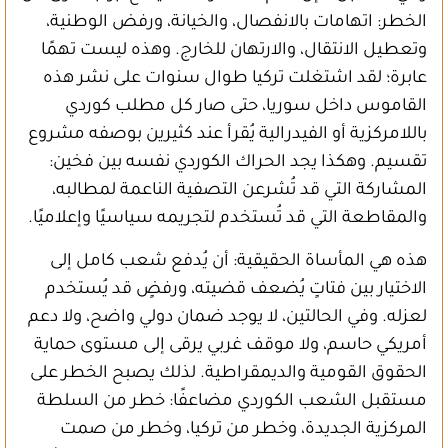
الخطر: اتهامات بالانفصال، والخيانة، ورفض الوطنية،
وتعطيل الانتقال، والارتهان للخارج. وهذه ليست تهمًا
عابرة؛ لقد اشتغلت تركيا طوال سنوات على نشر هذه
القاموس داخل سوريا، حتى صار كل مطلب كوردي
باللامركزية أو الفيدرالية يُقرأ عند كثيرين بوصفه مشروع
تقسيم. وهكذا يجد الحراك الكوردي نفسه بين فخين:
المشاركة التي قد تُشرعن التصفية الناعمة لمطالبه،
والمقاطعة التي قد تُستخدم لتجريمه سياسيًا وإعلاميًا.
هذه هي المأساة الحقيقية: أن يُدفع شعب كامل إلى
الاختيار بين فتاتٍ يُضعف قضيته، ورفضٍ قد يُستخدم
لعزله. وفي الحالتين، لا يوجد ضمان دولي واضح، ولا دعم
أمريكي حاسم، ولا موقف غربي يرقى إلى مستوى حماية
الحقوق القومية والديمقراطية. لذلك يصبح الخطر على
مستقبل الشعب الكوردي مضاعفًا: خطر من السلطة
المركزية الجديدة، وخطر من تركيا، وخطر من صمت