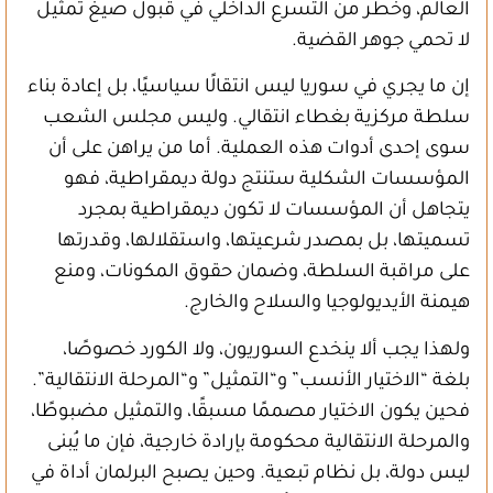
العالم، وخطر من التسرع الداخلي في قبول صيغ تمثيل
لا تحمي جوهر القضية.
إن ما يجري في سوريا ليس انتقالًا سياسيًا، بل إعادة بناء
سلطة مركزية بغطاء انتقالي. وليس مجلس الشعب
سوى إحدى أدوات هذه العملية. أما من يراهن على أن
المؤسسات الشكلية ستنتج دولة ديمقراطية، فهو
يتجاهل أن المؤسسات لا تكون ديمقراطية بمجرد
تسميتها، بل بمصدر شرعيتها، واستقلالها، وقدرتها
على مراقبة السلطة، وضمان حقوق المكونات، ومنع
هيمنة الأيديولوجيا والسلاح والخارج.
ولهذا يجب ألا ينخدع السوريون، ولا الكورد خصوصًا،
بلغة “الاختيار الأنسب” و“التمثيل” و“المرحلة الانتقالية”.
فحين يكون الاختيار مصممًا مسبقًا، والتمثيل مضبوطًا،
والمرحلة الانتقالية محكومة بإرادة خارجية، فإن ما يُبنى
ليس دولة، بل نظام تبعية. وحين يصبح البرلمان أداة في