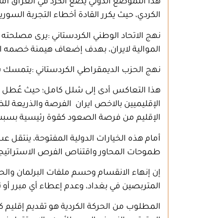
هذا التموضع الدولي يضع الكرد في العراق أم
الكردي، حيث يكرر القادة أخطاء التجربة السور
نهج الاتحاد الوطني الكردستاني
:
يرى مصلحته ال
الموالية لايران، بهدف إضعاف هيمنة خصمه ال
نهج الحزب الديمقراطي الكردستاني
:
يتمسك بتع
هذا التعاكس أدى إلى شلل كامل؛ حيث عُطل ال
الإقليميين بالاخص ايران الفرصة والذريعة للض
الإقليم من فرصة الصعود كقوة رئيسية بسبب 
أمام هذه الخيارات الدولية المفتوحة، ينتقل ع
طموحات المحاور واقتناص الفرص الاستراتيج
إن إنهاء الانقسام وحسم ملفات البرلمان وال
المتربصين في بغداد، وعدم إعطاء أي مبرر أو ث
المطلوب من الحركة الكردية هو تقديم إقليم