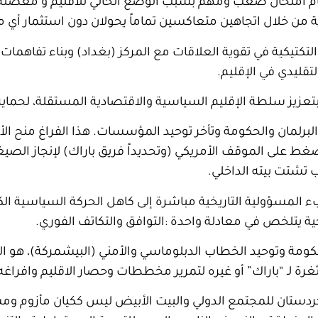
ام امتحان صعب ومهم بسبب الوضع الحالي للاقليم و معضلة الا
ية من خلال اتجاهين متعاكسين تماماً يحولان دون استثمار أي 
تكتيكية في تقوية العلاقات مع المركز (بغداد) وبناء تفاهما
تقليدي في الإقليم
.
زيز سلطة الإقليم السياسية والاقتصادية المستقلة، لحمايةً 
برلمان والحكومة وتأخر توحيد المؤسسات. هذا الفراغ منح الأ
غط على الموقف الأمريكي (وتحديداً فريق باراك) لإنجاز الصيغة
تشتت بيته الداخلي
.
بء المسؤولية التاريخية مباشرة إلى كاهل الحركة السياسية الك
ية يتلخص في معادلة واحدة
:
التوافق والتكاتف الفوري
.
حكومة وتوحيد الخطاب الدبلوماسي والأمني (البيشمركة)، هو
غرة لـ “باراك” أو غيره لتمرير مخططات وحصار الاقليم وافراغه
 كردستان للمجتمع الدولي والبيت الأبيض ليس ككيان مأزوم