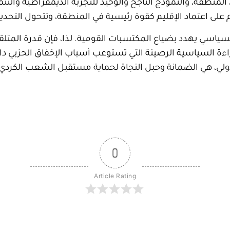
ي المنطقة، والنموذج الناجح والوحيد للتجربة الديمقراطية وا
على اعتماد الإقليم كقوة رئيسية في المنطقة، وتتحول التحدي
اسي يهدد بضياع المكتسبات القومية. لذا، فإن قدرة المتلقي ع
قراءة السياسية الرصينة التي تستوعب أسباب الإخفاق الحزبي د
لي، هي الضمانة وحبل النجاة لحماية مستقبل الشعب الكردي
0
Article Rating