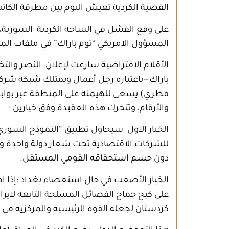
القضية الكردية تعيش اليوم بين مطرقة الكات
على وقع الفشل في الساحة الكردية السورية، برز
المسؤول الأمريكي “توم باراك” في ملفات المن
الأقلام الافتراضية سارعت لإعلان النصر وال
باراك—باعتباره رجل أعمال ويمتلك شبكة شركا
قطري) يسعى للهيمنة على المنطقة عبر بوابة إ
والأرقام، وتتحرك هذه العقيدة وفق خيارين :
الخيار الاول سيحاول تطبيق “النموذج السوري
للشركات الاقتصادية تحت شعار دولة واحدة وقرا
دون حسم استحقاقه القومي المستقل
.
الخيار الأصعب في حال استعصاء بغداد
:
إذا 
على كبح جماح الفصائل المسلحة التابعة لايران،
كردستان لجعله القوة الرئيسية والمركزية في