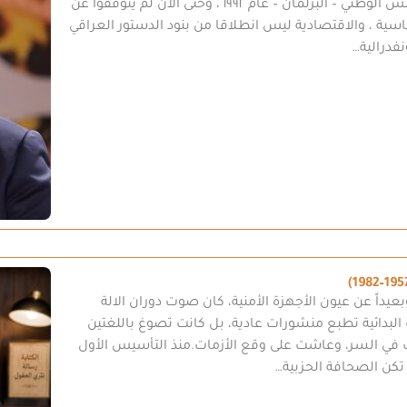
والحزبية ، ومنذ اعلان الفيدرالية ، بعد انتخابات المجلس الوطني – البرلمان – عام ١٩٩٢ ، وحتى الان لم يتوقفوا عن
وماسية ، والاقتصادية ليس انطلاقا من بنود الدستور العراقي
فدرالية…
يداً عن عيون الأجهزة الأمنية، كان صوت دوران الالة
ت البدائية تطبع منشورات عادية، بل كانت تصوغ باللغتين
ت في السر، وعاشت على وقع الأزمات.منذ التأسيس الأول