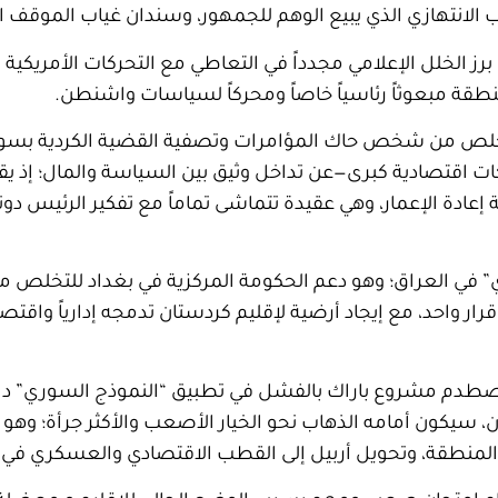
ب الانتهازي الذي يبيع الوهم للجمهور، وسندان غياب الموقف
 الخلل الإعلامي مجدداً في التعاطي مع التحركات الأمريكية الأ
طقة مبعوثاً رئاسياً خاصاً ومحركاً لسياسات واشنطن
.
تخلص من شخص حاك المؤامرات وتصفية القضية الكردية بسوريا
ت اقتصادية كبرى—عن تداخل وثيق بين السياسة والمال؛ إذ يق
عادة الإعمار، وهي عقيدة تتماشى تماماً مع تفكير الرئيس دو
” في العراق؛ وهو دعم الحكومة المركزية في بغداد للتخلص م
ر واحد، مع إيجاد أرضية لإقليم كردستان تدمجه إدارياً واقتصا
اصطدم مشروع باراك بالفشل في تطبيق “النموذج السوري” داخل
 سيكون أمامه الذهاب نحو الخيار الأصعب والأكثر جرأة؛ وهو الال
 المنطقة، وتحويل أربيل إلى القطب الاقتصادي والعسكري في 