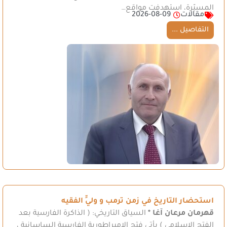
المسيّرة، استهدفت مواقع…
مقالات
2026-08-09
التفاصيل ...
استحضار التاريخ في زمن ترمب و وليِّ الفقيه
قهرمان مرعان آغا *
السياق التاريخي: ( الذاكرة الفارسية بعد
الفتح الإسلامي ) يأتي فتح الإمبراطورية الفارسية الساسانية ،