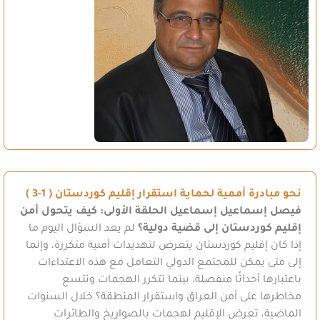
نحو مبادرة أممية لحماية استقرار إقليم كوردستان ( 1-3 )
فيصل إسماعيل إسماعيل
الحلقة الأولى: كيف يتحول أمن
إقليم كوردستان إلى قضية دولية؟
لم يعد السؤال اليوم ما
إذا كان إقليم كوردستان يتعرض لتهديدات أمنية متكررة، وإنما
إلى متى يمكن للمجتمع الدولي التعامل مع هذه الاعتداءات
باعتبارها أحداثًا منفصلة، بينما تتكرر الهجمات وتتسع
مخاطرها على أمن العراق واستقرار المنطقة؟ خلال السنوات
الماضية، تعرض الإقليم لهجمات بالصواريخ والطائرات