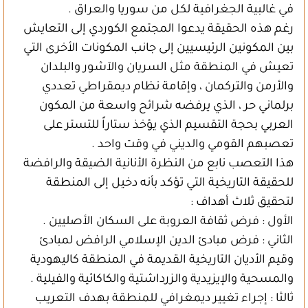
في غالبية الجغرافية لكل من سوريا والعراق .
رغم هذه الحقيقة يدعوا المجتمع الكوردي إلى التعايش
بين المكونين الرئيسيين إلى جانب المكونات الأخرى التي
تعيش في المنطقة مثل السريان والآشور والبلدان
والأرمن والتركمان ، وإقامة نظام ديمقراطي تعددي
برلماني حر ، الذي يرفضه شرائح واسعة من المكون
العربي بحجة التقسيم الذي يؤخذ ستاراً للتستر على
تعصبهم القومي والديني في وقت واحد .
هذا التعصب نابع من النظرة الأنانية الضيقة والرافضة
للحقيقة التاريخية التي تؤكد بأنه دخيل إلى المنطقة
لتحقيق ثلاث أهداف :
الأول : فرض ثقافة العروبة على السكان الأصليين .
الثاني : فرض مبادئ الدين الإسلامي الرافض لمبادئ
وقيم الأديان التاريخية القديمة في المنطقة كاليهودية
والمسحية والإيزيدية والزرداشتية والكاكائية والفيلية .
ثالثا : إجراء تغيير ديمغرافي للمنطقة بهدف التعريب