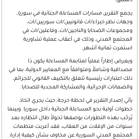
دمشق.
يجمع التقرير،
مسارات المساءلة الجنائية في سوريا
،
وجهات نظر خبراء/ات قانونيين/ات سوريين/ات،
ومجموعات الضحايا والناجين/ات، وفاعلين/ات في
المجتمع المدني، وذلك في أعقاب عملية تشاورية
استمرت ثمانية أشهر.
ويعرض إطاراً عملياً لمتابعة المساءلة يكون ذا
مصداقية وشاملاً ومتوافقاً مع المعايير الدولية، بما في
ذلك اعتبارات رئيسية تتعلق بالتكييف القانوني للجرائم،
والضمانات الإجرائية، والمشاركة المجدية للضحايا.
يأتي إصدار التقرير في لحظة حرجة، حيث يجري اتخاذ
خطوات أولية نحو المساءلة الجنائية داخل سوريا. وبينما
يُرحّب بهذه التطورات بوصفها تحولاً طال انتظاره بعد
سنوات من الإفلات من العقاب، فقد أعربت منظمات
المجتمع المدني السورية عن مخاوف بشأن كيفية إدارة