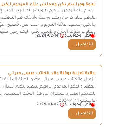
نعوة ومراسم دفن ومجلس عزاء المرحوم لزكين 
بسم الله الرحمن الرحيم (( وبشر الصابرين الذين إذا 
عليهم صلوات من ربهم ورحمة وأولئك هم المهتدون)
جانكير: (سعيد، عائلة المرحوم أحمد، علي، شفيق، فؤ
وبقلوب ملؤها الحزن والأسى، ننعي اليكم رحيل فقيد
نعي ومواساة
2024-02-14
التفاصيل ...
برقية تعزية بوفاة والد الكاتب عيسى ميراني
الزميل والكاتب عيسى ميراني عضو الهيئة الادارية نت
الفقيد والدكم المرحوم ابراهيم سعيد بيكيه. نسأل ا
يلهمكم الصبر والسلوان في هذا الوقت العصيب. إنا 
قامشلو 1 /1 / 2024
نعي ومواساة
2024-01-02
التفاصيل ...