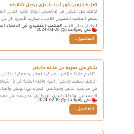
تعزية للزميل خورشيد شوزي برحيل شقيقه
توقف عن النبض في قامشلي اليوم، قلب المربي ا
عضو المكتب التنفيذي للاتحاد تعازينا لأسرة الراح
للراحل جنان الخلد
المكتب التنفيذي في الاتحاد ال
نعي ومواساة
2024-03-26
التفاصيل ...
شكر على تعزية من عائلة جانكير
تتقدم عائلة جانكير بأصدق التعابير وأعمق الامتنان
في مراسم الدفن ومجالس العزاء في الوطن وألمانيا 
الاجتماعي، وكذلك الذين عبروا عن تعازيهم على ص
نعي ومواساة
2024-02-19
التفاصيل ...