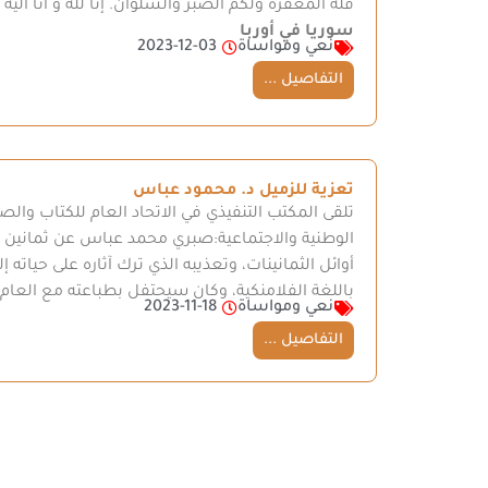
فله المغفرة ولكم الصبر والسلوان. إنا لله و انا اليه راجعون أ
سوريا في أوربا
نعي ومواساة
2023-12-03
التفاصيل ...
تعزية للزميل د. محمود عباس
تلقى المكتب التنفيذي في الاتحاد العام للكتاب والص
الوطنية والاجتماعية:صبري محمد عباس عن ثمانين عا
أوائل الثمانينات، وتعذيبه الذي ترك آثاره على حيات
باللغة الفلامنكية، وكان سيحتفل بطباعته مع العام 
نعي ومواساة
2023-11-18
التفاصيل ...