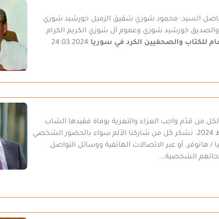
لفاضل السيد: محمود شوزي شقيق الزميل خورشيد شوزي
ل والصديق خورشيد شوزي وعموم آل شوزي الكريم الكرام.
عام للكتاب والصحفيين الكرد في سوريا
24.03.2024
 لكل من قدّم واجب العزاء والتعزية بوفاة فقيدها الشاب
“لزكين سعيد جانكير”، الذي وافته المنية في 12 شباط 2024. نشكر كل من شاركنا الألم سواء بالحضور الشخصي
/ هانوفر، أو عبر الاتصالات الهاتفية ووسائل التواصل
فحاتهم الشخصية….