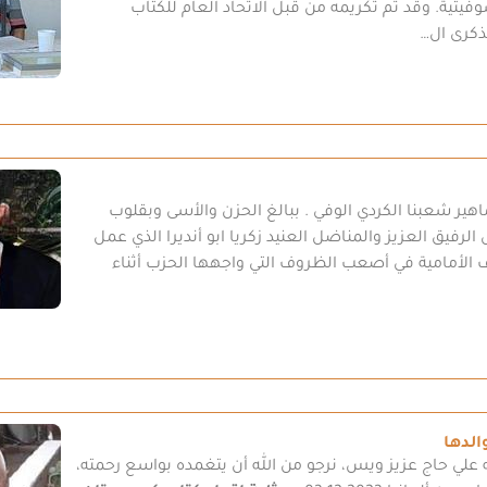
ية. وقد تم تكريمه من قبل الاتحاد العام للكتاب
ماهير شعبنا الكردي الوفي . ببالغ الحزن والأسى وبقلوب
ل الرفيق العزيز والمناضل العنيد زكريا ابو أنديرا الذي عمل
الأمامية في أصعب الظروف التي واجهها الحزب أثناء
الدها
ه علي حاج عزيز ويس، نرجو من الله أن يتغمده بواسع رحمته،