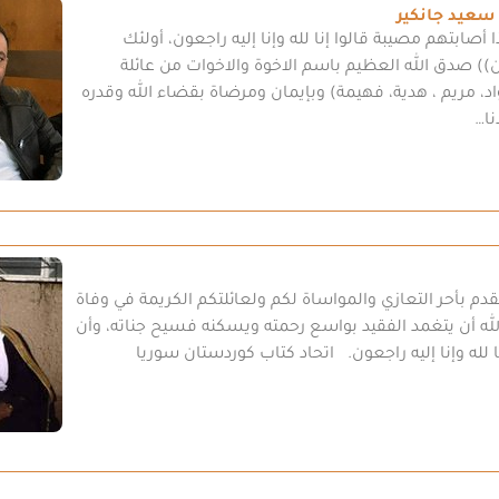
سعيد جانكير
أصابتهم مصيبة قالوا إنا لله وإنا إليه راجعون، أولئك
) صدق الله العظيم باسم الاخوة والاخوات من عائلة
اد، مريم ، هدية، فهيمة) وبإيمان ومرضاة بقضاء الله وقدره
نا…
قدم بأحر التعازي والمواساة لكم ولعائلتكم الكريمة في وفاة
لله أن يتغمد الفقيد بواسع رحمته ويسكنه فسيح جناته، وأن
لله وإنا إليه راجعون. اتحاد كتاب كوردستان سوريا