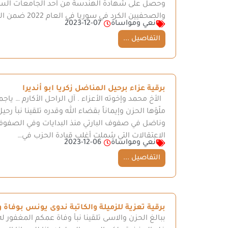
وحصل على شهادة الهندسة من أحد الجامعات السوفيت
والصحفيين الكرد في سوريا في العام 2022 ضمن الذكرى ال…
نعي ومواساة
2023-12-07
التفاصيل ...
برقية عزاء برحيل المناضل زكريا ابو أنديرا
الأخ محمد وإخوته الأعزاء . آل الراحل الأكارم … ياج
ملّؤها الحزن وإيماناً بقضاء الله وقدره تلقينا نبأ رحي
وناضل في صفوف البارتي منذ البدايات وفي الصفوف 
الاعتقالات التي شملت أغلب قيادة الحزب في…
نعي ومواساة
2023-12-06
التفاصيل ...
برقية تعزية للزميلة والكاتبة ندوى يونس بوفاة و
ببالغ الحزن والاسى تلقينا نبأ وفاة عمكم المغفور ل