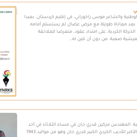
ي
الوطنية والشاعر موسى زاخوراني، في إقليم كردستان، بعيدا
بعد معاناة طويلة مع مرض عضال لم يستسلم أمامه.
كة الكردية، على امتداد عقود، متعرضا للملاحقة
يشية صعبة، من دون أن تلين له…
: المهندس مزكين قدري جان في مساء الثلاثاء في أحد
المشافي الألمانية بعد إسعافه إليه. ومزكين النجل الأكبر للأديب الكردي الكبير قدري جان وهو من مواليد 1943