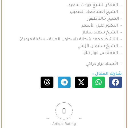
– المفكر الشيخ جودت سعيد
– الشيخ أحمد معاذ الخطيب
– الشيخ خالد طفور
– الدكتور خليل الأسمر
– الشيخ سعيد سلام
– الناشط محمد سَطلة (اسطول الحرية – سفينة مرمرة)
– الشيخ سليمان الزبيبي
– المهندس فواز تللو
– الأستاذ نزار حراكي
شارك المقال :
0
Article Rating