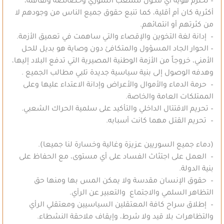
– تحترم هوية أي مكون للشعب السوري وخصائصه وثقافته،
أكثرية كان أم أقلية، كما تنبع حقوق جميع الناس من وجودهم لا
من كثرتهم أو انتمائهم.
– إدانة لغة التخوين والإقصاء والتي ساهمت في تعميق الأزمة.
– الحوار الجاد المسؤول والمتكافئ دون وصاية هو بديل للحل
الأمني، خروجاً من الأزمة الوطنية المصيرية التي تدفع البلاد إليها،
وهدفه الوصول إلى بنية سياسية جديدة تلبي مطالب الجميع .
– حرمة الدماء والأموال والأعراض وإدانة الاعتداء عليها وعلى
الممتلكات العامة والخاصة.
– تحريم الاقتتال الداخلي والتأكيد على سلمية الحراك الشعبي.
– تحريم القتل مهما كانت أسبابه.
(دماء جميع السوريين عزيزة وغالية وخسارة لنا جميعا).
– العمل على اجتثاث الفساد على أي مستوى، مع الحفاظ على
بنية الدولة.
– حقوق الإنسان مقدسة ولا يمكن المس بها ومنها حق
التظاهر السلمي والاجتماع والتعبير عن الرأي.
– إطلاق سراح كافة المعتقلين السياسيين ومعتقلي الرأي
والتظاهرات بلا قيد ولا شرط، وإيقاف ملاحقة النشطاء.