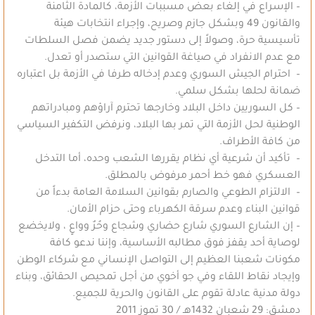
– الإسراع في إلغاء بعض مسببات الأزمة، كالمادة الثامنة
والقانون 49 وبشكل جازم وصريح، وإجراء انتخابات هيئة
تأسيسية حرة، وصولاً إلى دستور جديد يضمن فصل السلطات
مع عدم الانفراد في صياغة القوانين التي ستصدر أو تعدل.
– احترام الجيش السوري وعدم إدخاله طرفا في الأزمة بل اعتباره
ضمانة لحلها بشكل سلمي.
– كل السوريين داخل البلاد وخارجها تحترم آراؤهم ومبادراتهم
الوطنية لحل الأزمة التي تمر بها البلاد، ونرفض التكفير السياسي
من كافة الأطراف.
– تأكيد أن شرعية أي نظام يقررها الشعب وحده، أما التدخل
العسكري فهو خط أحمر مرفوض بالمطلق.
– الالتزام الطوعي والصارم بقوانين السلامة العامة بدءاً من
قوانين البناء وعدم سرقة الكهرباء وحتى حزام الأمان.
– إن الشارع السوري شارع حضاري وشجاع وحُرٌ وواعٍ ، ولايخضع
لوصاية أحد يقفز فوق مطالبه الأساسية، وإننا ندعو كافة
مكونات شعبنا العظيم إلى التواصل الإنساني مع شركاء الوطن
وإيجاد نقاط اللقاء وفي جو أخوي من أجل تمحيص الحقائق، وبناء
دولة مدنية عادلة تقوم على القانون والحرية للجميع.
دمشق: 29 شعبان 1432هـ / 30 تموز 2011