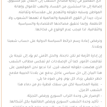
أدى التقصير في رعاية مصالح الشعب إلى احتقان غير مسبوق،
إضافة إلى ما استشرى من الفساد والنهب للأموال وإهانة
المواطن وسلبه حقوقه والتهجم على مقدساته وثقافته.
ندرك جيدا أن القوى الاقليمية والعالمية لا تهمها الشعوب ولا
الأنظمة، وإنما تحقيق مصالحها الاقتصادية والسياسية
والثقافية، لذا فيجب عدم الوقوع في فخاخها.
ونرفض إعادة رسم خرائط السياسة الدولية على حساب شعبنا
وبلادنا.
إن إدارة الأزمة لم تكن ناجحة، والحل الأمني لم يؤد إلى نتيجة بل
تفاقمت الأمور، كما أن الإصلاحات لم تعكس مطالب الشعب
الذي هضمت حقوقه لنصف قرن، لذا ندعو نحن الموقعين على
هذا البيان إلى حل سياسي عاجل يدفع عن بلادنا الحبيبة ملامح
خطر حقيقي يزداد كل يوم، وفي ضوء ما يلي:
– علنية المحاسبة لكل من سفك قطرة دم من دماء هذا
الشعب الأعزل.
– الإصرار على وحدة التراب السوري ورفض التجزئة.
– تأكيد وحدة الشعب السوري ورفض الطائفية بكل أشكالها.