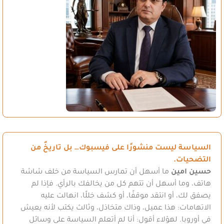
السياسة ليست منشورًا على فيسبوك… بل تاريخٌ من
التضحيات.
حسين امين
ما أسهل أن تمارس السياسة من خلف شاشة
هاتف، وما أسهل أن تتهم كل من يخالفك بالرأي. فإذا لم
يصفق لك، أو انتقد موقفًا، أو كشف خللًا، انهالت عليه
الاتهامات: هذا عميل، وذاك متخاذل، وثالث يكتب لأنه يعيش
في أوروبا. لهؤلاء أقول: أنا لم أتعلم السياسة على وسائل