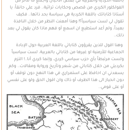
باللغة الكردية والعربية في بعض الأحيان وأجمع ما تناثر من
الفولكلور الكردي من قصص وحكايات تراثية.. فرد علي حانقاً: يا
أستاذ! كتاباتك باللغة الكردية هي سياسة بحد ذاتها.. فكيف
تقول لي لست سياسياً؟! وهنا أمعنت النظر من خلال النافذة
بعيداً، ولم أعد استطيع ان اسمع أو فهم ماذا كان يقول لي بعد
ذلك..
وهنا اقول للذين يقرؤون كتاباتي باللغة العربية حول الإبادة
الجماعية للأرمنية او غيرها من كتاباتي بالعربية، لست سياسياً
ولست مرتبطاً بأي حزب سياسي كردي، وإنما كردي أنا..! التزم
بكرديتي من خلال كتاباتي من شعر وتأريخ ورواية ومقالات.. وكم
يسعدني ان احافظ على استمراري في هذا النهج دون توقف أو
دون انحياز الى هذا الطرف أو ذاك وان اقول الحق ولو على نفسي
أو على قومي..