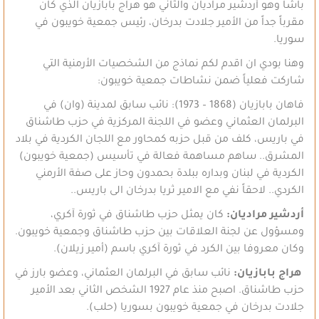
باشا وهو أردشير مراديان والثاني هو هراج بابازيان الذي كان
مقرباً جداً من الأمير جلادت بدرخان، رئيس جمعية خويبون في
سوريا.
وهنا بودي ان اقدم لكم نماذج من الشخصيات الأرمنية التي
شاركت فعلياً ضمن نشاطات جمعية خويبون:
فاهان بابازيان (1868 – 1973): نائب سابق لمدينة (وان) في
البرلمان العثماني وعضو في اللجنة المركزية في حزب طاشناق
في باريس، كلف من قبل حزبه كمحاور مع اللجان الكردية في بلاد
المشرق.. ساهم مساهمة فعالة في تأسيس (جمعية خويبون)
الكردية في لبنان وبداره ببلدة بحمدون وحاز على صفة الأرمني
الكردي.. لاحقاً نفي مع الامير ثريا بدرخان الى باريس..
أردشير مراديان:
كان يمثل حزب طاشناق في ثورة آكري،
ومسؤول عن لجنة العلاقات بين حزب طاشناق وجمعية خويبون.
وكان معروفا بين الكرد في ثورة آكري باسم (أمير زيلان).
هراج بابازيان:
نائب سابق في البرلمان العثماني، وعضو بارز في
حزب طاشناق. اصبح منذ عام 1927 الشخص الثاني بعد الأمير
جلادت بدرخان في جمعية خويبون بسوريا (حلب).