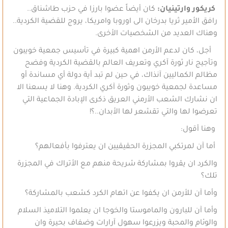
كريكور وارتينيان:
كان أيضاً عضوا بارزا في حزب طاشناق..
رافق الأمير ثريا بدرخان الى اوروبا وامريكا، يروج للقضية الكردية..
وهناك العديد من الشخصيات الأخرى.
أجل، كان لدعم الأرمن اهمية كبيرة في تأسيس جمعية خويبون
وتأجيج نار ثورة آكري وتعريف العالم بالقضية الكردية وفضح
مظالم الكماليين آنذاك، في حين لم تبد أية دولة أي مساندة أو
مساعدة لجمعية خويبون وثورة آكري الكردية. وهنا لا يسعنا الا
ان نشارك الشعب الأرمني العريق ذكرى الإبادة الجماعية التي
تعرضوا لها والتي تقشعر لها الأبدان..؟!
وهنا أقول:
أما آن لمرتكبي المجزرة الحقيقيين ان يعترفوا بأفعالهم؟
والكرد ان يقروا بمشاركة شريحة منهم مع الأتراك في المجزرة
تلك؟
وأما آن للأرمن ان يكفوا عن اتهام الكرد كشعب بالمشاركة؟
وأما آن للبارون والماموستا والخوجا ان يعلموا التلاميذ السلام
والوئام والمحبة ويزرعوا سهول آرارات وضفاف بحيرة وان