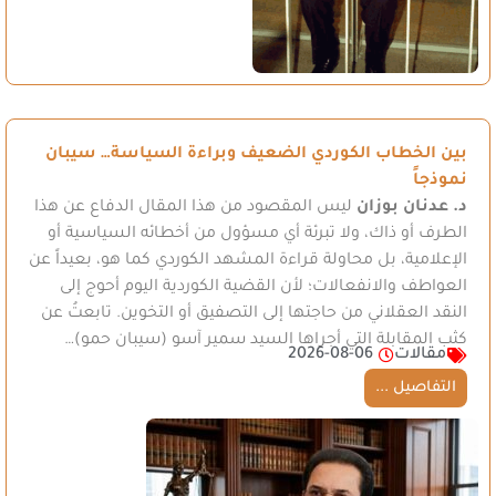
بين الخطاب الكوردي الضعيف وبراءة السياسة… سيبان
نموذجاً
د. عدنان بوزان
ليس المقصود من هذا المقال الدفاع عن هذا
الطرف أو ذاك، ولا تبرئة أي مسؤول من أخطائه السياسية أو
الإعلامية، بل محاولة قراءة المشهد الكوردي كما هو، بعيداً عن
العواطف والانفعالات؛ لأن القضية الكوردية اليوم أحوج إلى
النقد العقلاني من حاجتها إلى التصفيق أو التخوين. تابعتُ عن
كثب المقابلة التي أجراها السيد سمير آسو (سيبان حمو)…
مقالات
2026-08-06
التفاصيل ...