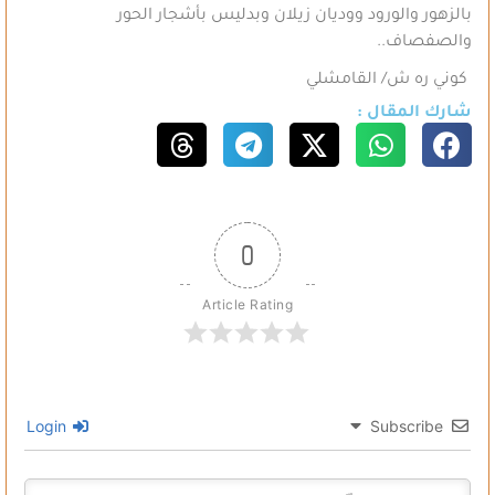
بالزهور والورود ووديان زيلان وبدليس بأشجار الحور
والصفصاف..
كوني ره ش/ القامشلي
شارك المقال :
0
Article Rating
Login
Subscribe