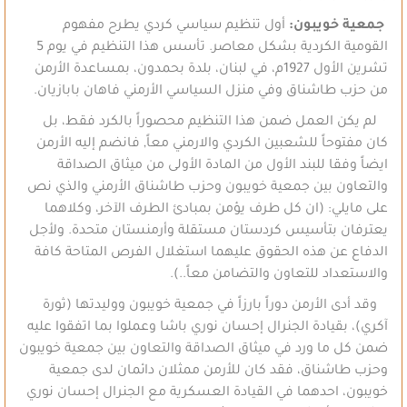
جمعية خويبون:
أول تنظيم سياسي كردي يطرح مفهوم
القومية الكردية بشكل معاصر. تأسس هذا التنظيم في يوم 5
تشرين الأول 1927م، في لبنان، بلدة بحمدون، بمساعدة الأرمن
من حزب طاشناق وفي منزل السياسي الأرمني فاهان بابازيان.
لم يكن العمل ضمن هذا التنظيم محصوراً بالكرد فقط، بل
كان مفتوحاً للشعبين الكردي والارمني معاً, فانضم إليه الأرمن
ايضاً وفقا للبند الأول من المادة الأولى من ميثاق الصداقة
والتعاون بين جمعية خويبون وحزب طاشناق الأرمني والذي نص
على مايلي: (ان كل طرف يؤمن بمبادئ الطرف الآخر، وكلاهما
يعترفان بتأسيس كردستان مستقلة وأرمنستان متحدة. ولأجل
الدفاع عن هذه الحقوق عليهما استغلال الفرص المتاحة كافة
والاستعداد للتعاون والتضامن معاً..).
وقد أدى الأرمن دوراً بارزاً في جمعية خويبون ووليدتها (ثورة
آكري)، بقيادة الجنرال إحسان نوري باشا وعملوا بما اتفقوا عليه
ضمن كل ما ورد في ميثاق الصداقة والتعاون بين جمعية خويبون
وحزب طاشناق، فقد كان للأرمن ممثلان دائمان لدى جمعية
خويبون، احدهما في القيادة العسكرية مع الجنرال إحسان نوري