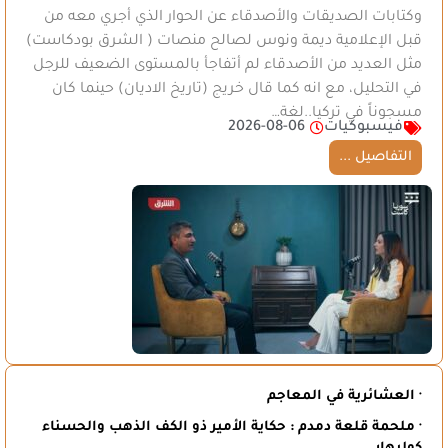
وكتابات الصديقات والأصدقاء عن الحوار الذي أجري معه من
قبل الإعلامية ديمة ونوس لصالح منصات ( الشرق بودكاست)
مثل العديد من الأصدقاء لم أتفاجأ بالمستوى الضعيف للرجل
في التحليل، مع انه كما قال خريج (تاريخ الاديان) حينما كان
مسجوناً في تركيا..لغة…
فيسبوكيات
2026-08-06
التفاصيل ...
· العشائرية في المعاجم
· ملحمة قلعة دمدم : حكاية الأمير ذو الكف الذهب والحسناء