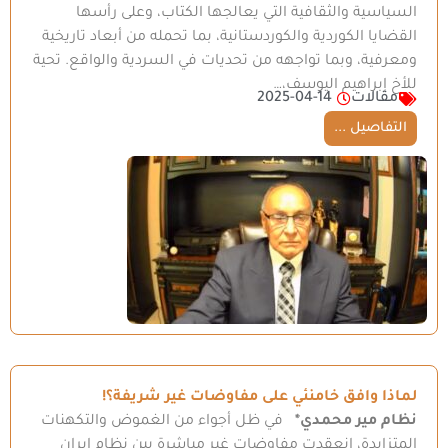
السياسية والثقافية التي يعالجها الكتاب، وعلى رأسها
القضايا الكوردية والكوردستانية، بما تحمله من أبعاد تاريخية
ومعرفية، وبما تواجهه من تحديات في السردية والواقع. تحية
للأخ إبراهيم اليوسف،…
مقالات
2025-04-14
التفاصيل ...
لماذا وافق خامنئي على مفاوضات غير شريفة؟!
نظام مير محمدي*
في ظل أجواء من الغموض والتكهنات
المتزايدة، انعقدت مفاوضات غير مباشرة بين نظام إيران