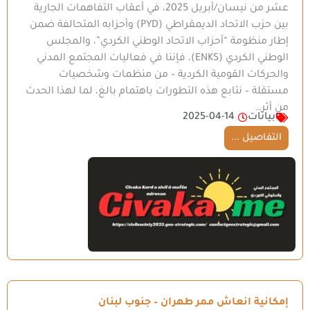
عشر من نيسان/أبريل 2025، في أعقاب التفاهمات الجارية
بين حزب الاتحاد الديمقراطي (PYD) وأحزابه المتحالفة ضمن
إطار منظومة “أحزاب الاتحاد الوطني الكردي”، والمجلس
الوطني الكردي (ENKS)، فإننا في فعاليات المجتمع المدني
والحركات القومية الكردية – من منظمات وشخصيات
مستقلة – نتابع هذه التطورات باهتمام بالغ، لما لهذا الحدث
من أثر…
بيانات
2025-04-14
التفاصيل ...
إمكانية انعاش ممر طهران – جنوب لبنان