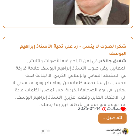
شكرا لصوت لا ينسى – رد على تحية الأستاذ إبراهيم
اليوسف
شفيق جانكير
في زمن تتزاحم فيه الأصوات وتتلاشى
المعايير، يبقى صوت الأستاذ إبراهيم اليوسف علامة فارقة
في المشهد الثقافي والإعلامي الكردي، لا لبلاغة لغته
فحسب، بل لما تحمله كلماته من وفاء نادر وموقف مبدئي لا
يهادن. في يوم الصحافة الكردية، حين تمضي الكلمات عادة
إلى الاحتفاء العابر، وقفت، عزيزي الاستاذ إبراهيم اليوسف،
عند موقع متواضع في شكله، كبير بما يحمله…
مقالات
2025-04-14
التفاصيل ...