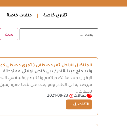
تقارير خاصة
ملفات خاصة
المناضل الراحل تمر مصطفى ( تمري مصطي كوجر
وليد حاج عبدالقادر / دبي
خاص لولاتي مه
توطئة : 
الإقرار بجسامة تضحياتهم وتفانيهم )قليلة هي اللح
فيزحف به الى القادم وهو يقف على شفا حفرة زمنين 
لحظات…
مقالات
2021-09-23
التفاصيل ...