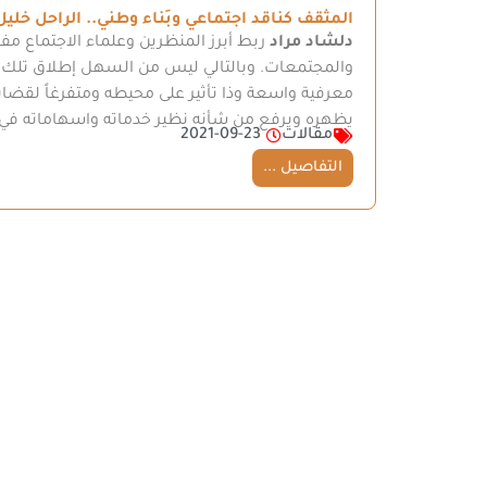
المثقف كناقد اجتماعي وبَناء وطني.. الراحل خليل 
دلشاد مراد
ربط أبرز المنظرين وعلماء الاجتماع 
والمجتمعات. وبالتالي ليس من السهل إطلاق تلك ا
معرفية واسعة وذا تأثير على محيطه ومتفرغاً لقض
يظهره ويرفع من شأنه نظير خدماته واسهاماته في
مقالات
2021-09-23
التفاصيل ...