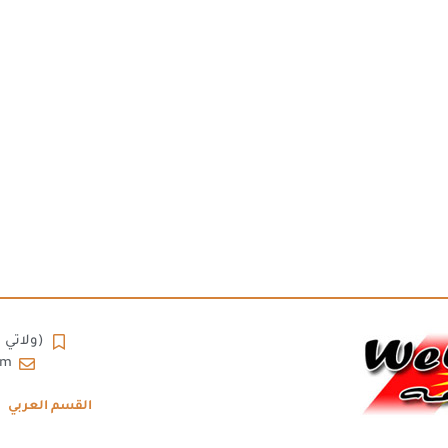
(ولاتي مه) | elatê Me
om
القسم العربي