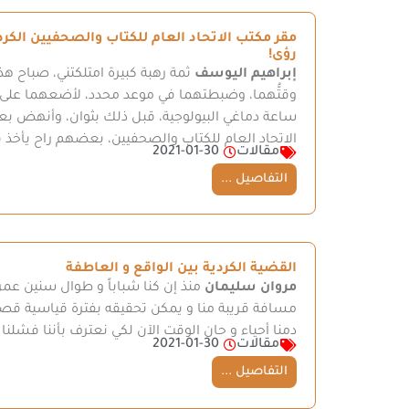
مقر مكتب الاتحاد العام للكتاب والصحفيين الكر
رؤى!
إبراهيم اليوسف
ثمة رهبة كبيرة امتلكتني، صباح هذا
وقتُّهما، وضبطتهما في موعد محدد، لأضعهما على 
ساعة دماغي البيولوجية، قبل ذلك بثوان، وأنهض بع
الاتحاد العام للكتاب والصحفيين، بعضهم راح يأخذ
مقالات
2021-01-30
التفاصيل ...
القضية الكردية بين الواقع و العاطفة
مروان سليمان
منذ إن كنا شباباً و طوال سنين عمرن
مسافة قريبة منا و يمكن تحقيقه بفترة قياسية قصيرة
دمنا أحياء و حان الوقت الآن لكي نعترف بأننا فشلنا
مقالات
2021-01-30
التفاصيل ...