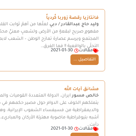
فانتازيا رقصة زوربا كُردياً
وليد حاج عبدالقادر / دبي
لعلّها من أهمّ ثوابت الق
مفهومٍ صريح لبقعةٍ من الأرض ولشعبٍ معنيٍّ محدّد وإ
المجتمع ويرسم عصارة تمازج الوطن – الشعب ﻻبمخيال 
التحلّي بالواقعية !! فما الفرق…
مقالات
2021-01-30
التفاصيل ...
مشانق آيات الله
خالص مسور
ايران، الدولة المتعددة القوميات والم
يتملكهم الخوف على الدوام حول مصير حكمهم في دو
والديمقراطية من فسيفساء الشعوب الإيرانية، وه
أشبه بتيوقراطية ماضوية مهترئة الأركان والمباديء،
دأبت…
مقالات
2021-01-30