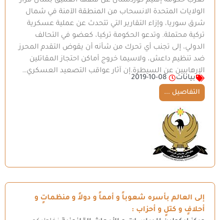
تعرب حكومة إقليم كوردستان عن قلقها العميق بشأن قرار
الولايات المتحدة الانسحاب من المنطقة الآمنة في شمال
شرق سوريا، وإزاء التقارير التي تتحدث عن عملية عسكرية
تركية محتملة. وتدعو الحكومة تركيا، كعضو في التحالف
الدولي، إلى تجنب أي تحرك من شأنه أن يقوض التقدم المحرز
ضد تنظيم داعش، ولاسيما خروج أماكن احتجاز المقاتلين
الإرهابيين عن السيطرة.إن آثار عواقب التصعيد العسكري…
بيانات
2019-10-08
التفاصيل ...
إلى العالم بأسره شعوباً و أمماً و دولاً و منظماتٍ و
أحلافٍ و كتلٍ و أحزاب :