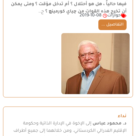
فيها حالياً ، هل هو أحتلال ؟ أم تدخل مؤقت ؟ ومتى يمكن
أن تخرج هذه القوات من چياي كورمينچ ؟
ج…
حوارات
2019-10-08
التفاصيل ...
نداء
د. محمود عباس
إلى الإخوة في الإدارة الذاتية وحكومة
الإقليم الفدرالي الكردستاني، ومن خلالهما إلى جميع أطراف