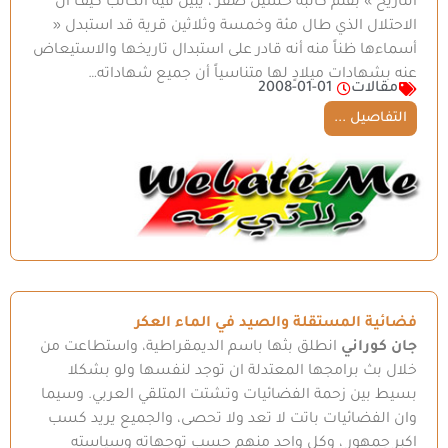
التاريخ » بقلم كاتبه حسين صقر ، يبين فيه الكاتب كيف أنّ
الاحتلال الذي طال مئة وخمسة وثلاثين قرية قد استبدل «
أسماءها ظناً منه أنه قادر على استبدال تاريخها والاستيعاض
عنه بشهادات ميلادٍ لها متناسياً أن جميع شهاداته…
مقالات
2008-01-01
التفاصيل ...
فضائية المستقلة والصيد في الماء العكر
جان كوراني
انطلق بثها باسم الديمقراطية، واستطاعت من
خلال بث برامجها المعتدلة ان توجد لنفسها ولو بشكلا
بسيط بين زحمة الفضائيات وتشتت المتلقي العربي. وسيما
وان الفضائيات باتت لا تعد ولا تحصى، والجميع يريد كسب
اكبر جمهور ، وكل واحد منهم حسب توجهاته وسياسته