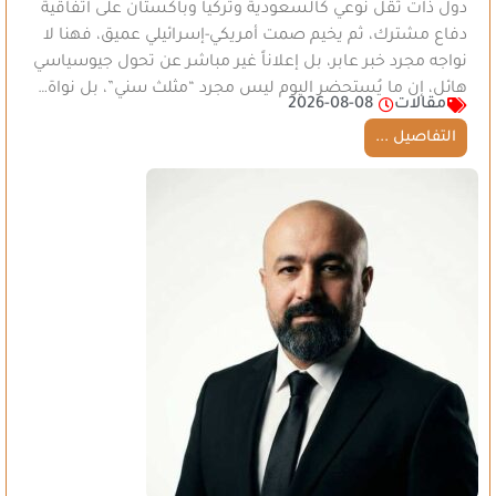
دول ذات ثقل نوعي كالسعودية وتركيا وباكستان على اتفاقية
دفاع مشترك، ثم يخيم صمت أمريكي-إسرائيلي عميق، فهنا لا
نواجه مجرد خبر عابر، بل إعلاناً غير مباشر عن تحول جيوسياسي
هائل، إن ما يُستحضر اليوم ليس مجرد “مثلث سني”، بل نواة…
مقالات
2026-08-08
التفاصيل ...