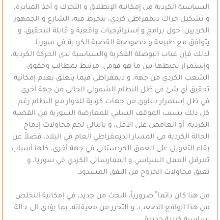
السياسية الكردية من إمكانية الإنطلاق و التحرك و أخذ المبادرة،
و تشكيل حراك ديمقراطي كردي، ينخرط فيه، الشارع و الجمهور
الكرديين، حول برامج و إستراتيجيات واقعية و قابلة للتحقيق، و
يتوافق مع طبيعة و خصوصية القضية الكردية في سوريا.
لذلك فإن غياب البوصلة الفكرية والسياسية لدى الحركة الكردية،
وإستمرار تخبطها بين ما هو قومي، مرتبط بمطالب وحقوق
الشعب الكردي من جهة، و ديمقراطي فيما يتعلق بعدم إمكانية
تحقيق أي شئ في ظل النظام الشمولي الحالي من جهة أخرى،
في ظل إستمرار دعاوى من جهات كردية للحوار مع النظام رغم
كل ذلك بسبب الموقف السلبي للمعارضة السورية من القضية
الكردية، أو الغامض على الأقل، و بالتالي لجم محاولات إدماج
الحالة الكردية في المسار الديمقراطي العام في البلاد، فضلاً عن
بقاء التعويل على العمق الكردستاني في جهة أخرى، كلها أسباب
تعرقل العمل السياسي و الممارساتي الكردي في سوريا، و
تعيق محاولات الخروج من النفق المسدود.
من هنا كان دائما ً ضرورياً، البحث من جديد، في إمكانية التخلص
من هذا الواقع الصعب، و التحرر من معيقاته، بما يؤدي الى حالة