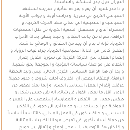
الدوران حول جذر المشكلة و أساسها.
وإذا قدر للمرء، أن يقوم بقراءة متأنية و صريحة للمشهد
السياسي الكردي في سوريا، و دراسة أوجه و جوانب الأزمة
السياسية و التنظيمية التي تعاني منها الحركة الكردية، و
إستقراء أفاق و مستقبل القضية الكردية في ظل المعطيات
الراهنة، سواء من جانب النظام، او فيما يتعلق بحالة الأحزاب
الكردية، فإنه لا بد و أن يجد من الحقائق و الوقائع ما تثبت،
إنغلاق كامل في الحالة السياسية الكردية، جراء غياب الرؤية، و
إنعدام الفعل، لدى الحركة الكردية في سوريا، مقابل إصرار
النظام على مواصلة سياساته المؤذية و الموجعة بحق شعبنا.
و بما أن هذا الواقع السياسي الكردي الحالي، ليس وليد اللحظة
الراهنة، لإعتقاد البعض أن الظروف أملت شروط و حدود معينة،
عرقلت إنفراج الفعل السياسي الكردي، و إنما يمتد لعقود من
الزمن، أقل ما يمكن القول في شأنه، أنه بقي حبيس شكل و
طقس معين، من التفكير و الممارسة، إستعصت على التغيير و
المواكبة مع المستجدات، و هو ما أدى الى جمود في التفكير
السياسي، و حالة سكون في الفعل الميداني، كانتا سبباً أساسياً
من جملة أسباب أخرى، في تعرض مرمانا للضربات المتتالية.
و إذا كان هذا التوصيف بات محل إجماع و إتفاق بين جميع