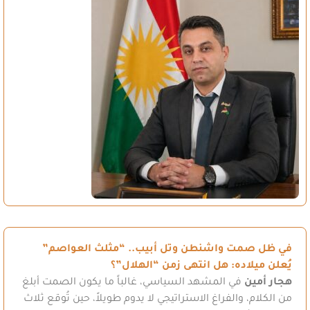
في ظل صمت واشنطن وتل أبيب.. “مثلث العواصم”
يُعلن ميلاده: هل انتهى زمن “الهلال”؟
هجار أمين
في المشهد السياسي، غالباً ما يكون الصمت أبلغ
من الكلام، والفراغ الاستراتيجي لا يدوم طويلاً، حين تُوقع ثلاث