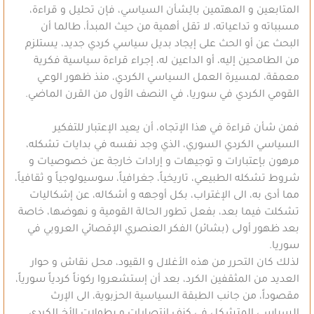
المتابعين و المهتمين بالِشأن السياسي، فإن تحليل و قراءة،
مسبباته و تداعياته، لا تقل أهمية من حيث المبدأ، طالما أن
البحث عن أو الحث على إيجاد بديل سياسي كردي جديد، يستلزم
من الطامحين إليه، أو الداعين له، إجراء قراءة سياسية فكرية
معمقة، لمسيرة العمل السياسي الكردي، منذ ظهور الوعي
القومي الكردي في سوريا، في النصف الأول من القرن الماضي.
فمن شأن قراءة في هذا الإتجاه، أن يعيد الإعتبار للتفكير
السياسي الكردي السوري، الذي وجد نفسه في بدايات تشكله،
مرهون بإعتبارات و توجيهات و إرادات خارجة عن خصوصيات و
شروط تشكله الطبيعي، تاريخياً، جغرافياً، سوسيولوجياً و ثقافياً،
مما أدى به، الى الإغتراب، بكل أوجهه و أشكاله، عن إشكاليات
تشكلت فيما بعد، بفعل تطور الحالة القومية و نهوضها، خاصة
بعد ظهور أولى (بشائر) الفكر العنصري الإقصائي العروبي في
سوريا.
لذلك كان التحرر من هذه الأغلال و القيود، محل نقاش و حوار
العديد من المثقفين الكرد، بعد أن إستشعروا ركوناً كردياً سورياً،
مقصوداً، من جانب الطبقة السياسية الحزبوية، الى الإرث