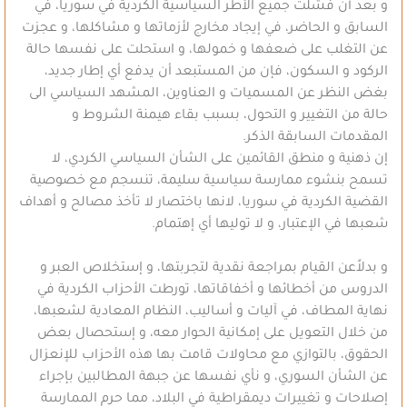
و بعد أن فشلت جميع الأطر السياسية الكردية في سوريا، في
السابق و الحاضر، في إيجاد مخارج لأزماتها و مشاكلها، و عجزت
عن التغلب على ضعفها و خمولها، و استحلت على نفسها حالة
الركود و السكون، فإن من المستبعد أن يدفع أي إطار جديد،
بغض النظر عن المسميات و العناوين، المشهد السياسي الى
حالة من التغيير و التحول، بسبب بقاء هيمنة الشروط و
المقدمات السابقة الذكر.
إن ذهنية و منطق القائمين على الشأن السياسي الكردي، لا
تسمح بنشوء ممارسة سياسية سليمة، تنسجم مع خصوصية
القضية الكردية في سوريا، لانها باختصار لا تأخذ مصالح و أهداف
شعبها في الإعتبار، و لا توليها أي إهتمام.
و بدلاًعن القيام بمراجعة نقدية لتجربتها، و إستخلاص العبر و
الدروس من أخطائها و أخفاقاتها، تورطت الأحزاب الكردية في
نهاية المطاف، في آليات و أساليب، النظام المعادية لشعبها،
من خلال التعويل على إمكانية الحوار معه، و إستحصال بعض
الحقوق، بالتوازي مع محاولات قامت بها هذه الأحزاب للإنعزال
عن الشأن السوري، و نأي نفسها عن جبهة المطالبين بإجراء
إصلاحات و تغييرات ديمقراطية في البلاد، مما حرم الممارسة