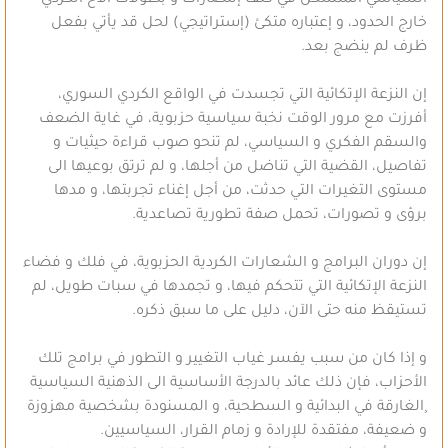
السياسي المتشكل في كنف إنتصارات و بطولات الأخ الكردي
خارج الحدود، و إعتباره متكئ (إستراتيجي) لحل قد يأتي بفعل
ظرف لم ينضج بعد.
إن النزعة الإتكائية التي تجسدت في الواقع الكردي السوري،
أفرزت مع مرور الوقت نخبة سياسية حزبوية، في غاية الضعف
والسقم الفكري و السياسي، لم تنحو صوب قراءة حيثيات و
تفاصيل، القضية التي تناضل من أجلها، و لم ترتق بوعيها الى
مستوى التغيرات التي حدثت، من أجل إغناء تجربتها، و مدها
برؤى و تصورات، تحمل صفة تطورية تصاعدية.
إن دوران البرامج و الشعارات الكردية الحزبوية، في فلك و فضاء
النزعة الإتكائية التي تتحكم فيها، و تجمدها في سبات طويل، لم
تستيقظ منه حتى الآن، دليل على ما سبق ذكره.
و إذا كان من سبب يفسر غياب التغيير و التطور في برامج تلك
الأحزاب، فإن ذلك عائد بالدرجة الأساسية الى الذهنية السياسية
¸الغارقة في البدائية و السطحية، و المسنودة بشخصية مهزوزة
و ضعيفة، مفتقدة للإرادة و زمام القرار، السياسيين.