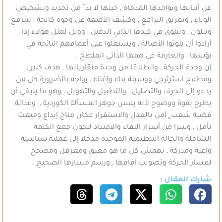
عن أنيابها ونواجذها المدماة , حينها لا بد ّ من تحديد وتشخيص
الوباء , وتمزيق البراقع , وكشف الأقنعة عن وجوه كالحة , تتبرقع
وتتلون , وتتلوى في كيدها الذاتي الدفين , وويل لمثل هؤلاء إذا
أرادوا أن يلوثوا الأصالة , ويستعلوا على أعماقهم النائحة في
بؤسها , والغارقة في همها الذاتي الملطخ .
إن وحدة الحركة , وانطلاقا من وحدة متقارباتها , هدف كبير ,
ومطمح استرتيجي ووسيلة بناء وإغناء , يواجه بالضرورة كل من
يدعو إلى الحرف والتضليل , والتطبيل والتهويل , وهو ما ينبغي أن
يطرح بقوة ووضوح لأنه يمس جوهر المسألة الكوردية , وعدالة
قضية شعب ٍ آمن بالعدل والاستقرار فكان مناخ إبداع ومبعث
تأمل , وسرا من أسرار البقاء والامتداد ليكون جمع الكلمة
الشاملة والحالة التنظيمية الموحدة مدخلا إلى عملية سياسية
واعية ومدركة , تهمش كل ما هو معيق ومعرقل ومصحح
لمسار الحركة وتصويب آفاقها , ورسم مسارها الصحيح .
شارك المقال :