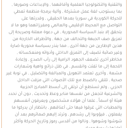
والتقنية والتكنولوجيا العلمية وآفاقهما , والإبداعات وصورها ,
بما يستوجب لغة عمل مشتركة , وآلية برمجة منظمة تعطي
للحركة الكوردية في سوريا بعدها الحقيقي , وقدرتها على
التواصل مع المحيط الإقليمي والعالمي ومفرزاتهما وهو ما لا
يتحقق إلا بنبذ السياسة المحورية , في دعوة معلنة وصريحة إلى
تمزيق صف الجبهة والتحالف من جهة , والأطراف الخارجة من
هذين الإطارين من جهة أخرى , مما ينذر بسياسة محورية ضارة
وغير صائبة تضيف إلى التمزق الداخلي وأدوائه ومنعكساته ,
مخاطر أخرى تضعف الجهود الرامية إلى رأب الصدع , وإعادة
اللحمة إلى ما تفتت وانقسم , في ظل ذرائع واهية وشعارات
مشعة , وأخرى تعتمد التهويل والمبالغة والتضليل , في نوبة غير
صحية , تلتقي بالضبط مع تلك الأصوات التي مزقت الداخل
الحزبي , ولم تستطع أن ترتقي إلى أبسط المبادئ الحزبية
والشرعية لتجعل من نفسها منابر وعظ وتحديث , دون أن نحدد
هيئة أو اسماً , علما أن هؤلاء مشخصون ويعرفون أنفسهم
والمطبات التي غرقوا فيها حتى أعناقهم , بانتظار أن يدركوا ما
يفعلون , فيؤوبوا إلى رشدهم , وترتد إليهم ضمائرهم بعد أن
شوشوا وشوهوا , ونالوا من أقدس رموز وتاريخ الحركة وأكثر