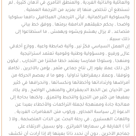
والعائلية والذاتية الفردية , والمنطق التآمري في أذهان كثيرة , لم
تستطع أن تتخلص منها إلا بمزيد من الترجمة العملية ,
والسلوكية البراكماتية , ليأتي الترجمان الميكافيلي دافعا سلوكيا
واضحا , يحكم حقيقتهم الدامغة برمتها , ووفق خط بياني
متصاعد , لا يزال يهشم ويشوه ويهمش , ما استطاعوا إلى
ذلك سبيلا .
إن العمل السياسي فكرٌ نير , وآلية ضابطة واعية , ووازع أخلاقي
عال ٍ ورفيع , ومسؤولية وطنية وقومية تعتمد استراتيجية
ومنهجا , وسلوكا ممارسا يعتمد خطا مكتنزا من التجارب , ليكون
كل ذلك عملا يقود إلى نتاج جماعي مثمر , يؤمن بالآخرين , تكاملا
وتوفقا , وعملا ديمقراطيا تداوليا , وهو ما لا يعصم الحركة من
أمراضها وارتداداتها وأخطائها ونكساتها , وانحرافها في كثير
من الأحيان عن الخط الديمقراطي والمنهجي الواضح , ولا يكاد
يعفيها من كثير من التجزؤ والتخبط والتمزق , ولكنها بحاجة إلى
معالجة جادة وممنهجة لجملة التراكمات والأخطاء بعيدا عن
الدعوة إلى سياسة المحاور , وركوب متن المغامرات الفردية ,
واللهاث الهستيري , في رحلة البحث عن الذات المتضخمة , واﻠ (
أنا ) الغارقة في سعارها الغرائزي , ولو بسبيل الارتقاء على
جماجم الآخرين , دون أن نحدد ذاتا بعينها إلا إذا أرادت أن تكشف