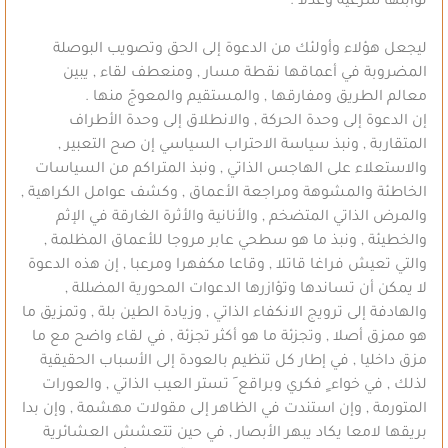
ثوابتها شرعية وعدلا .
ليجعل هؤلاء وأولئك من الدعوة إلى الحق وتصويب البوصلة
المضروبة في أعماقها نقطة مسار , ومنعطف لقاء , يبين
معالم الطريق ومفارقها , والمستقيم والمعوجّ منها .
إن الدعوة إلى وحدة الحركة , والانطلاق إلى وحدة الأطراف
المتقاربة , ونبذ سياسة الاحتراب السياسي إن صح التعبير ,
والاستعلاء على الهاجس الذاتي , ونبذ المتراكم من السياسات
الخاطئة والمشوهة ومراجعة الأعماق , وكشف عوامل الكراهية ,
والمرض الذاتي المتضخم , والأنانية والأثرة الغارقة في الإثم
والخطيئة , ونبذ ما هو سطحي عابر مروجا للأعماق المظلمة ,
والتي تعيش فراغا قاتلا , وقاعا مكفهرا ومرعبا , إن هذه الدعوة
لا يمكن أن تساندها وتؤازرها الدعوات المحورية المضللة ,
والهادفة إلى ترويج الانكفاء الذاتي , وزيادة الطين بلة , وتمزيق ما
هو ممزق أصلا , وتجزئة ما هو أكثر تجزئة , في لقاء واضح مع ما
مزق داخليا , في إطار كل تنظيم بالعودة إلى الأسباب الحقيقية
لذلك , في خواء ٍ فكري وبراقع َ تستر العيب الذاتي , والعورات
المتورمة , وإن استندت في الظاهر إلى مقولات مهشمة , وإن بدا
بريقها لامعا يكاد يبهر الأبصار , في حين تتعشش العشائرية