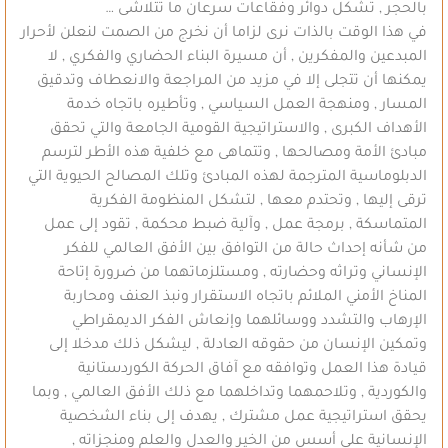
بالحجر , تشكل دوائر وفقاعات سرعان ما تتلاشى …
في هذا الوقت بالذات نرى لزاما أن نخرج من الصمت لنعلن لأحرار
المبدعين والمفكرين , أن مسيرة البناء الحضاري والفكري , لا
يمكنها أن تتجلى إلا في مزيد من المراجعة والانعطاف وتدقيق
المسار , ومنهجة العمل السياسي , وتأطيره باتجاه خدمة
الأهداف الكبرى , والاستراتيجية القومية الجامعة والتي تحقق
مبادئ الأمة ومصالحها , وتتماهى مع خلفية هذه الأطر لترسم
الدبلوماسية المترجمة لهذه المبادئ وتلك المصالح الحيوية التي
ترقى إليها , وتحتدم معها , لتشكل المنظومة الفكرية
المتماسكة , برمجة عمل , وآلية ضبط محكمة , تقود إلى عمل
من شأنه إحداث حالة من التوافق بين الأفق العالمي للفكر
الإنساني وتراثه وحضارته , ومستلزماتهما من ضرورة إتاحة
المناخ الأمني الملائم باتجاه الاستقرار ونبذ العنف ومحاربة
الإرهاب والتشدد ووسائلهما وإنعاش الفكر الديمقراطي
وتمكين الإنسان من حقوقه العادلة , ليشكل ذلك مدخلا إلى
قيادة هذا العمل وتوافقه مع آفاق الحركة الكوردستانية
والكوردية , وتلاحمهما وتداخلهما مع ذلك الأفق العالمي , وبما
يحقق استراتيجية عمل مشترك , يهدف إلى بناء الشخصية
الإنسانية على أسس من الخير والعدل والعلم ومنجزاته ,