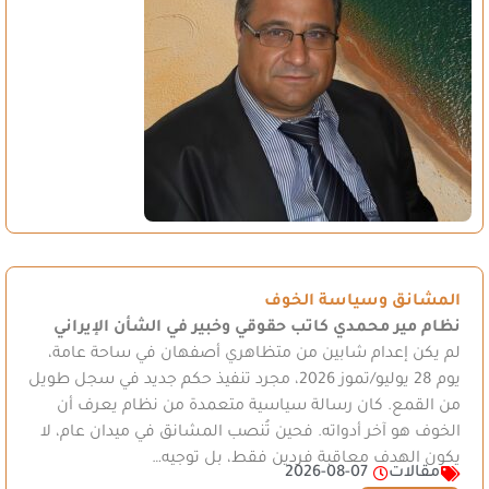
المشانق وسياسة الخوف
نظام مير محمدي
كاتب حقوقي وخبير في الشأن الإيراني
لم يكن إعدام شابين من متظاهري أصفهان في ساحة عامة،
يوم 28 يوليو/تموز 2026، مجرد تنفيذ حكم جديد في سجل طويل
من القمع. كان رسالة سياسية متعمدة من نظام يعرف أن
الخوف هو آخر أدواته. فحين تُنصب المشانق في ميدان عام، لا
يكون الهدف معاقبة فردين فقط، بل توجيه…
مقالات
2026-08-07