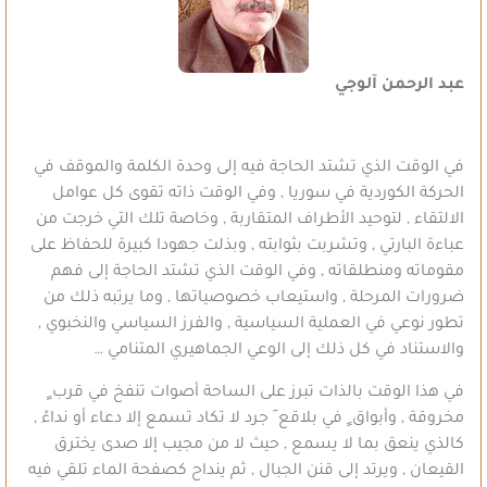
عبد الرحمن آلوجي
في الوقت الذي تشتد الحاجة فيه إلى وحدة الكلمة والموقف في
الحركة الكوردية في سوريا , وفي الوقت ذاته تقوى كل عوامل
الالتقاء , لتوحيد الأطراف المتقاربة , وخاصة تلك التي خرجت من
عباءة البارتي , وتشربت بثوابته , وبذلت جهودا كبيرة للحفاظ على
مقوماته ومنطلقاته , وفي الوقت الذي تشتد الحاجة إلى فهم
ضرورات المرحلة , واستيعاب خصوصياتها , وما يرتبه ذلك من
تطور نوعي في العملية السياسية , والفرز السياسي والنخبوي ,
والاستناد في كل ذلك إلى الوعي الجماهيري المتنامي …
في هذا الوقت بالذات تبرز على الساحة أصوات تنفخ في قرب ٍ
مخروقة , وأبواق ٍ في بلاقع َ جرد لا تكاد تسمع إلا دعاء أو نداءً ,
كالذي ينعق بما لا يسمع , حيث لا من مجيب إلا صدى يخترق
القيعان , ويرتد إلى قنن الجبال , ثم ينداح كصفحة الماء تلقي فيه