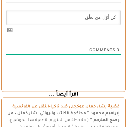
COMMENTS
0
اقرأ أيضاً ...
قضية يشار كمال غوكجلي ضد تركيا-النقل عن الفرنسية
إبراهيم محمود
” محاكمة الكاتب والروائي يشار كمال – من
وضْع المترجم “
( ملاحظة من المترجم: لأهمية هذا الموضوع،