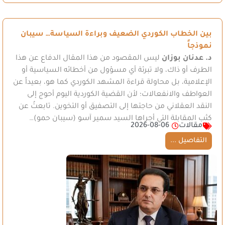
بين الخطاب الكوردي الضعيف وبراءة السياسة… سيبان
نموذجاً
د. عدنان بوزان
ليس المقصود من هذا المقال الدفاع عن هذا
الطرف أو ذاك، ولا تبرئة أي مسؤول من أخطائه السياسية أو
الإعلامية، بل محاولة قراءة المشهد الكوردي كما هو، بعيداً عن
العواطف والانفعالات؛ لأن القضية الكوردية اليوم أحوج إلى
النقد العقلاني من حاجتها إلى التصفيق أو التخوين. تابعتُ عن
كثب المقابلة التي أجراها السيد سمير آسو (سيبان حمو)…
مقالات
2026-08-06
التفاصيل ...