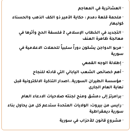
· العشائرية في المعاجم
· ملحمة قلعة دمدم : حكاية الأمير ذو الكف الذهب والحسناء
كولبهار
· التجديد في الخطاب الإسلامي 2 فلسفة الحج وأثرها في
معالجة ظاهرة العنف
· مربو الدواجن يشكون دوراً سلبياً للحملات الاعلامية في
سورية
· إطلالة الوجه القمعي
· أهم خصائص الشعب الياباني التي قادته للنجاح
· مؤسسة الطيران السورية..اصدار التذكرة الالكترونية قبل
نهاية العام الجارى
· برامرتز إلى دمشق ومنح لجنته صلاحيات الادعاء العام
· رايس من بيروت: الولايات المتحدة ستدعم كل من يحاول بناء
سورية ديمقراطية
· مشروع قانون للأحزاب في سورية