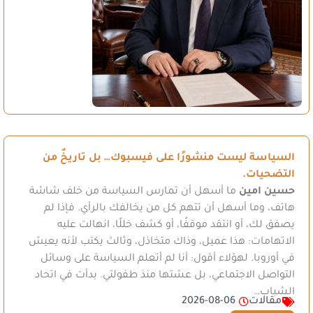
السياسة ليست منشورًا على فيسبوك… بل تاريخٌ من
التضحيات.
حسين امين
ما أسهل أن تمارس السياسة من خلف شاشة
هاتف، وما أسهل أن تتهم كل من يخالفك بالرأي. فإذا لم
يصفق لك، أو انتقد موقفًا، أو كشف خللًا، انهالت عليه
الاتهامات: هذا عميل، وذاك متخاذل، وثالث يكتب لأنه يعيش
في أوروبا. لهؤلاء أقول: أنا لم أتعلم السياسة على وسائل
التواصل الاجتماعي، بل عشتها منذ طفولتي. بدأت في اتحاد
الشباب…
مقالات
2026-08-06