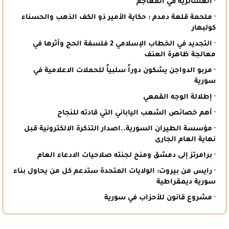
· العشائرية في المعاجم
· ملحمة قلعة دمدم : حكاية الأمير ذو الكف الذهب والحسناء
كولبهار
· التجديد في الخطاب الإسلامي 2 فلسفة الحج وأثرها في
معالجة ظاهرة العنف
· مربو الدواجن يشكون دوراً سلبياً للحملات الاعلامية في
سورية
· إطلالة الوجه القمعي
· أهم خصائص الشعب الياباني التي قادته للنجاح
· مؤسسة الطيران السورية..اصدار التذكرة الالكترونية قبل
نهاية العام الجارى
· برامرتز إلى دمشق ومنح لجنته صلاحيات الادعاء العام
· رايس من بيروت: الولايات المتحدة ستدعم كل من يحاول بناء
سورية ديمقراطية
· مشروع قانون للأحزاب في سورية