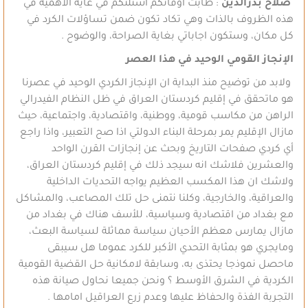
صلاح بدرالدين
: طابت اوقاتكم اسئلتكم في غاية الأهمية في
هذه الظروف بالذات وهي تكاد تكون ضمن تساؤلات الكرد في
كل مكان، وستكون اجاباتي بغاية الصراحة، والوضوح .
الإنجاز القومي الوحيد في هذا العصر
ولابد من توضيح منذ البداية ان الإنجاز الكردي الوحيد في عصرنا
هو ماتحقق في إقليم كردستان العراق في ظل النظام الفيدرالي
الراهن من مكاسب قومية، ووطنية، واقتصادية، واجتماعية، حيث
مازال الإقليم يمر بمرحلة البناء الدولتي اذا صح التعبير، واذا راجع
أي كردي صفحات التاريخ وبحث عن إنجازات القرن الواحد
والعشرين فلاشك انه سيجد ذلك في إقليم كردستان العراق،
ولاشك ان هذا المكسب العظيم يواجه التحديات الداخلية
والعراقية، والخارجية، وكلنا نتمنى حل تلك المصاعب، والمشاكل
مع بغداد من اقتصادية وسياسية، للأسف هناك في بغداد من
مازال يمارس معظم الأحيان سياسة مماثلة لسياسة البعث،
ومايجري هو بمثابة التحدي الأكبر للكرد عموما هل سيبقى
ماحصل نموذجا يحتذى به، وسابقة لامكانية حل القضية القومية
الكردية في الشرق الأوسط ؟ ونحن جميعا نحاول صيانة هذه
التجربة الفذة والحفاظ عليها وعدم زرع العراقيل امامها .