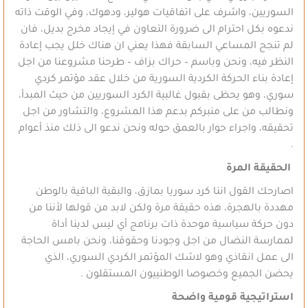
السوريين، واشرف على اتفاقيات هولير، ودهوك، وفي الوقت ذاته
ندعوه بكل احترام الى ضرورة التعاون في إيجاد مخرج بديل، فان
لم تنجح المساعي السابقة فهذا يعني ان هناك خلل يجب إعادة
النظر فيه، ونحن وباسم – حراك بزاف – طرحنا مشروعنا من اجل
إعادة بناء الحركة الكردية السورية من خلال عقد مؤتمر كردي
سوري، وهو يحظى بقبول غالبية الكرد السوريين من حيث المبدأ،
ونطالب من على منبركم بدعم هذا المشروع، والتشاور من اجل
تحقيقه، واجراء حوار بالعمق حوله ونحن ندعو الى ذلك منذ أعوام
.
الحقيقة المرة
اصارحك القول اننا كرد سوريا بمازق، والبقية الباقية بالوطن
مهددة بالهجرة، هذه حقيقة مرة ولكن لابد من قولها لأننا من
دون حركة سياسية موحدة ذات برنامج أي ليس لدينا أداة
لممارسة النضال من اجل وجودنا وحقوقنا، ونحن بامس الحاجة
الى عمل انقاذي وهو لاشك المؤتمر الكردي السوري، الذي
يحضن الجميع وخصوصا الوطنييون المستقلون .
استراتيجية قومية واضحة