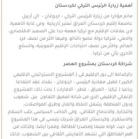
أهمية زيارة الرئيس التركي لكردستان
ماتم مؤخرا من زيارة للرئيس التركي – اردوغان – الى أربيل
عاصمة إقليم كردستان العراق تعتبر تاريخية وفي غاية الأهمية،
لان علاقات الإقليم مع تركيا مهمة جدا على الصعيد الاقتصادي،
والامني، فتركيا دولة عضو بالناتو، وفيها اكثر من نصف كرد
العالم، واكثر من نصف احتياجات الإقليم التموينية، والسلع
الأخرى يأتي من تركيا .
شراكة كردستان بمشروع العصر
بالإضافة الى دور الإقليم في ( المشروع الاستراتيجي الإقليمي
الكبير ) فقبل مغادرة الرئيس – اردوغان – بغداد عقد اجتماعا
رباعيا ( تركيا – العراق – قطر – الامارات ) بحث ذلك المشروع
الإنمائي الإقليمي الذي من شانه تعميق التعاون بين شعوب
ودول المنطقة يشمل النفط والغاز، وطرق المواصلات،
والتجارة، والاندماج الثقافي، وفي الجانب السياسي جلب السلام
والاستقرار، وكردستان العراق شريك رئيسي في هذا المشروع
من حيث كونه منبعا ومصدرا للطاقة، وممرا أيضا، وكذلك من
اهم المناطق التي تشهد التعايش الثقافي بين الشعوب، لذلك