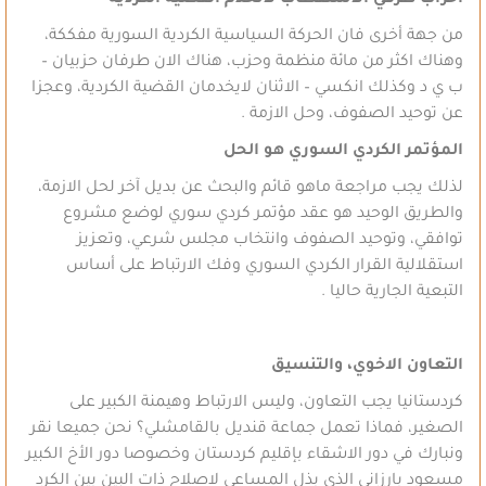
من جهة أخرى فان الحركة السياسية الكردية السورية مفككة،
وهناك اكثر من مائة منظمة وحزب، هناك الان طرفان حزبيان –
ب ي د وكذلك انكسي – الاثنان لايخدمان القضية الكردية، وعجزا
عن توحيد الصفوف، وحل الازمة .
المؤتمر الكردي السوري هو الحل
لذلك يجب مراجعة ماهو قائم والبحث عن بديل آخر لحل الازمة،
والطريق الوحيد هو عقد مؤتمر كردي سوري لوضع مشروع
توافقي، وتوحيد الصفوف وانتخاب مجلس شرعي، وتعزيز
استقلالية القرار الكردي السوري وفك الارتباط على أساس
التبعية الجارية حاليا .
التعاون الاخوي، والتنسيق
كردستانيا يجب التعاون، وليس الارتباط وهيمنة الكبير على
الصغير، فماذا تعمل جماعة قنديل بالقامشلي؟ نحن جميعا نقر
ونبارك في دور الاشقاء بإقليم كردستان وخصوصا دور الأخ الكبير
مسعود بارزاني الذي بذل المساعي لاصلاح ذات البين بين الكرد