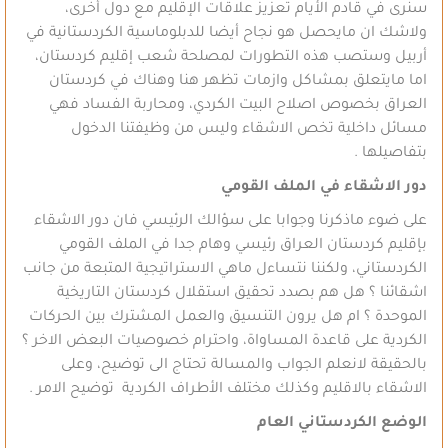
سنرى في قادم الأيام تعزيز علاقات الإقليم مع دول أخرى،
ولاشك ان مايحصل هو نجاح أيضا للدبلوماسية الكردستانية في
أربيل وستصب هذه التطورات لمصلحة شعب إقليم كردستان،
اما مايتعلق بمشاكل وازمات تظهر هنا وهناك في كردستان
العراق بخصوص اصلاح البيت الكردي، ومحاربة الفساد فهي
مسائل داخلية تخص الاشقاء وليس من وظيفتنا الدخول
بتفاصيلها .
دور الاشقاء في الملف القومي
على ضوء ماذكرنا وجوابا على سؤالك الرئيسي فان دور الاشقاء
بإقليم كردستان العراق رئيسي وهام جدا في الملف القومي
الكردستاني، ولكننا نتساءل ماهي الاستراتيجية المتبعة من جانب
اشقائنا ؟ هل هم بصدد تحقيق استقلال كردستان التاريخية
الموحدة ؟ ام هل يرون التنسيق والعمل المشترك بين الحركات
الكردية على قاعدة المساواة، واحترام خصوصيات البعض الاخر ؟
بالحقيقة لانعلم الجواب والمسالة تحتاج الى توضيح، وعلى
الاشقاء بالاقليم وكذلك مختلف الأطراف الكردية توضيح الامر .
الوضع الكردستاني العام