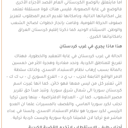
اما مايتعلق بالوضع الكردستاني العام اقصد الأجزاء الأخرى
فالوضع في غاية الصعوبة، فليس هناك قوة مستقلة تعتمد
على امكانياتها الذاتية، وبامكانها تقديم الدعم المطلوب لتعزيز
صفوف الحركة القومية، وقامت بإنجاز خطوات لصالح الشعب
والوطن، الاستِثناء الوحيد كما ذكرنا إقليم كردستان العراق
بامكانياتها الكبرى .
هذا ماذا يجري في غرب كردستان
الحالة في غرب كردستان في غاية التعقيد والخطورة، فهناك
تفريغ للمناطق الكردية، ونجد مغادرة وهجرة اكثر من خمسين
بالمائة بسبب إرهاب نظام الاستبداد الاسدي، وكذلك سلطة
الامر الواقع التابعة لحزب – ب ي د – الفرع السوري ل – ب ك ك –
التي تعتبر كل من ليس معها فهو خائن، كما انها غيرت اسم
كردستان سوريا الى شمال شرق سوريا، وتنبذ مبدأ حق تقرير
مصير الشعوب، كما ان – العداوة الافتراضية – بينها وبين تركيا
تجلب لكرد سوريا الماسي، والقصف بالمسيرات علما ان العدو
الرئيسي لكرد سوريا هو نظام الاستبداد الاسدي، ولسنا في عداء
مباشر مع تركيا لان قضيتنا كردية سورية وليست كردية تركية .
أحزاب طرفي الاستقطاب لاتخدم القضية الكردية