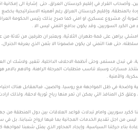
ين، وأصحاب القرار في إقليم كردستان العراق، حتى إشارة الى إمكانية 
المنطقة، وإقليم كردستان العراق رغم أهميته الاستراتيجية يخضع لن
ضوية أي مشروع عسكري او امني كما صرح بذلك رئيس الحكومة العراقية
ن الكرد السوريين، وقد يكون بدافع التمني ليس الا .
امشلي يراهن على قمة طهران الثلاثية، ويعتبر ان طرفين من ثلاثة من ع
طته، حتى هذا التمني لن يكون مضمونا الا بثمن الذي يعرفه الجنرال، 
ة، في تبدل مستمر، وحتى أنظمة الاحلاف الداخلية، تتغير، ولاشك ان الع
ذ مسارات وسبلا تناسب متطلبات المرحلة الراهنة، والاهم بالامر هو 
ية، والأمنية .
تيجية واضحة في ظل المواجهة مع روسيا، والصين، فبالمقابل هناك احتيا
بيع، وغلق كل المنافذ التي يمكن ان تمر منها رياح ثورية لاحقة، ولذلك 
نا ككرد سوريين وامام تبدلات قواعد العلاقات بين دول المنطقة من جهة
 ليس من اجل تقديم الخدمات المجانية بما فيها ارواح شبابنا، بل في سبي
إعادة بناء حركتنا السياسية، وإيجاد المحاور الذي يمثل شعبنا لمواجهة ك