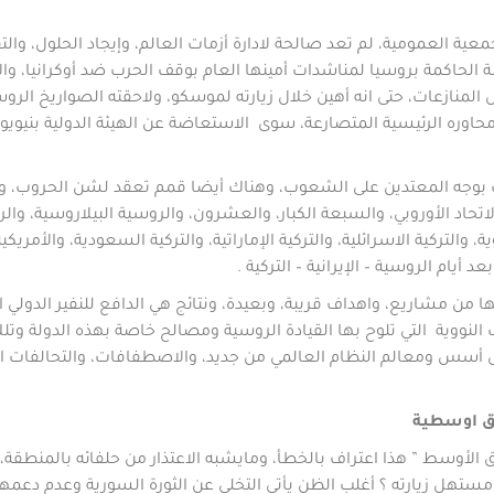
عية العمومية، لم تعد صالحة لادارة أزمات العالم، وإيجاد الحلول، وال
ة الحاكمة بروسيا لمناشدات أمينها العام بوقف الحرب ضد أوكرانيا، و
المنازعات، حتى انه أهين خلال زيارته لموسكو، ولاحقته الصواريخ الر
محاوره الرئيسية المتصارعة، سوى الاستعاضة عن الهيئة الدولية بنيويور
 بوجه المعتدين على الشعوب، وهناك أيضا قمم تعقد لشن الحروب، و
لاتحاد الأوروبي، والسبعة الكبار، والعشرون، والروسية البيلاروسية، وا
والتركية الاسرائلية، والتركية الإماراتية، والتركية السعودية، والأمريك
د أيام الروسية – الإيرانية – التركية .
 من مشاريع، واهداف قريبة، وبعيدة، ونتائج هي الدافع للنفير الدولي 
ب النووية التي تلوح بها القيادة الروسية ومصالح خاصة بهذه الدولة و
كل أسس ومعالم النظام العالمي من جديد، والاصطفافات، والتحالفات الد
رق اوسطية
 الأوسط ” هذا اعتراف بالخطأ، ومايشبه الاعتذار من حلفائه بالمنطقة
ي مستهل زيارته ؟ أغلب الظن يأتي التخلي عن الثورة السورية وعدم دعمه