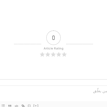
0
Article Rating
{}
[+]