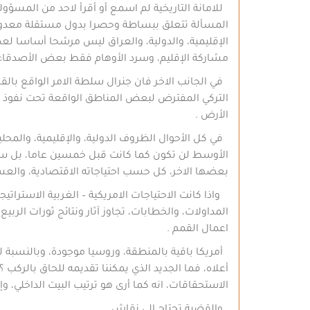
للامانة التاريخية لم اسمع أو أقرأ لاحد من المسؤول
المسألة تتعلق ببساطة وحصرا بدول مستقلة معدودة ب
الإقليمية، والدولية، والعراق ليس مرشحا أساسا لع
مشاركة الإقليم، وسرد الأوهام فقط بعض الأصدقاء م
في الجانب الاخر فان جنرال سلطة الامر الواقع بالق
التركي المفترض لبعض المناطق الواقعة تحت نفوذ سل
الأرض .
في كل الأحوال الظروف الدولية، والإقليمية، والمحلي
الأوسط لن تكون كما كانت قبل خمسين عاما، بل ستتخ
بعضها الاخر، كل حسب احتياجاته الاقتصادية، والعسكر
واذا كانت الاحتياجات الامريكية – الغربية الاسترا
المداولات، والخطابات، تجاوز آثار ونتائج ثورات الر
اعمال القمم .
أمريكا باقية بالمنطقة، وروسيا موجودة، وبالنسبة ل
أعلاه، فما الجديد الذي يمكننا تقديمه للحاق بالركب ؟
الاستحقاقات، انه كما أرى هو ترتيب البيت الداخلي، و