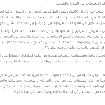
ذلك الانسحاب من العراق وتقديمه
ة لحزب الله وايران ثالثها، وغض الطرف عن تدخل ايران باليمن، ورفع اسم
ت الربيع خامسها، وخذلان الحلفاء التقليديين سادسها، والانسحاب ا
والشكوى من المواقف الامريكية غير الودية، وغير الصادقة بشأن حقو
 الأمريكي لإسرائيل والسعودية، والتي حملت ملفات عسكرية، وامنية،
يحات صحافية، لاتعكس جميع الاتفاقيات التي تمت غالبيتها في الغرف 
شكل البروتوكولات المتبعة، ولاشك ان تصريح رئيس الحكومة الإسرائيلية 
 لن يُسمح بالحديث عنها إلا بعد سنين”؟ .
ملا، وعاما، وفضفاضا، لاسباب عديدة من بينها كماذكرنا الحفاظ على الس
ليست ( على قلب رجل واحد ) كما يقال ولكل دولة خصوصياتها، وظروفها ا
ا للزمن خشية من ان تأخذ العقوبات مداها قريبا، فانها تسير في منحى
 في بناء العلاقات حتى مع الدول المارقة، واستمالة الجماعات، والم
التوترات، والفتن، وقمة طهران المقبلة، وبوادر تعاونها العسكري، و
ا من الاستمرار في تحالفاتها الامريكية تصب في هذا الاتجاه