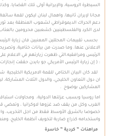
السيطرة الروسية، والإيرانية أولى تلك القضايا، وك
مجانا لإيران ثانيها، واهمال لبنان ليكون لقمة سائغ
دعم الحراك الديموقراطي لشعوب المنطقة بعد ثورا
لدى الكرد والفلسطينيين كشعبين محرومين بالعتاب، 
بحسب تقييمات المحللين المعنيين فان زيارة الرئيس
الاعلانن عنها، وما صدرت من بيانات ختامية، وتصر
الرئيس ومرافقيه،التي ظهرت زيارتهم في الاعلام على 
: ( إن زيارة الرئيس الأمريكي جو بايدن حققت إنجازات
لقد كان البيان الختامي للقمة الامريكية الخليجية شا
ان دول التعاون الخليجي، والدول الثلاث المشاركة، 
المشاركين بوضوح .
اما روسيا وبسبب عزلتها الدولية، ومحاولات استباقه
الغرب وكل من يقف ضد غزوها لاوكرانيا ، وتمضي قدما
خصوصا بالشرق الأوسط فقط من اجل التخريب، واثارة 
واستخدامه كذراع ضاربة لتخويف أنظمة الخليج، ومنعه
مراهنات ” كردية ” خاسرة