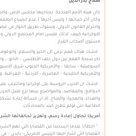
صلاح بدرالدين
كأن هيئة الأمم المتحدة بجناحيها مجلس الامن، والجم
وكان آخر خيباتها ( وليس آخرها ) عدم انصياع الطغم
واحترام القانون الدولي، وسلوك طريق الحوار في فض 
الاوكرانية كييف، لذلك فليس امام المجتمع الدولي و
مستوى أصحاب القرار .
لاشك هناك قمم ترمي الى الخير والسلام، والوقوف
تكر سبحة القمم بين دول حلف الأطلسي – الناتو -، وا
السوفيتية – سابقا – والأمريكية الجنوب شرق الاسيوية، 
والأمريكية الخليجية – المصرية – الأردنية – العراقية، وبع
لاشك ان الحرب الروسية على اوكرانيا وماتترتب عليها
الدوافع، والمقاصد، والمواضيع بينها نزع فتيل الحر
والغذاء، والهجرة، والمناخ، الا ان مسألة إعادة تش
الطاغية حتى لولم تطرح كبند بالمحادثات .
أمريكا تحاول إعادة رسم، وتعزيز تحالفاتها الش
” أخطأنا عندما انسحبنا من القضايا التي تهم الشرق
القضايا التي أشار اليها الرئيس الامريكي- بايدن – ف