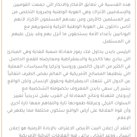
هذه القدسية في تطابق الأفكار والانكار التي جمعت القوميين
والإسلاميين الأتراك وهي الهوية الوطنية وضرورة التخلص من
غير المسلمين كالأرمن ومن بعدهم المسلمون الأكراد لأنهم
أناس داخلون على الهوية الوطنية التركية وتصويرهم مع
اليونانيين بأعداء الأمة يستحقون ما أنزل بهم وقد ينزل عليهم
في المستقبل.
الرئيس بايدن يحاول فك رموز معادلة صعبة للغاية وهي المبادئ
التي ينادي بها كالحرية والديمقراطية ومعارضته للقمع الحاصل
في الكثير من الدول كالصين وروسيا وتركيا والسياسات العملية
التي يتطلبها المصالح الأمريكية في العالم بغض الطرف انتقائياً
عن الدول التي تنتهك الديمقراطية وحقوق الإنسان ولكن الواقع
يشير إلى سعي بايدن المعروف بخصومته الشخصية مع
أردوغان للتهدئة ونتائج المعادلة أن الغرب يقبل تدريجياً تغيير
السلوك التركي وعرقلة طموحها تارة والتفاهم معها تارة أخرى
وأن قوة العلاقة على أرض الواقع ستكون مختلفة مما يظهر في
الإعلام.
أعتقد أن إعلان البيت الأبيض الاعتراف بالإبادة الأرمنية هو إعلان
إنساني ووعد انتخابي يراعي فيه العلاقات التركية الأمريكية