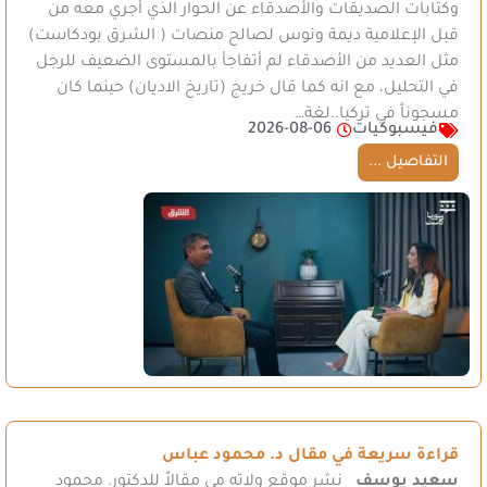
وكتابات الصديقات والأصدقاء عن الحوار الذي أجري معه من
قبل الإعلامية ديمة ونوس لصالح منصات ( الشرق بودكاست)
مثل العديد من الأصدقاء لم أتفاجأ بالمستوى الضعيف للرجل
في التحليل، مع انه كما قال خريج (تاريخ الاديان) حينما كان
مسجوناً في تركيا..لغة…
فيسبوكيات
2026-08-06
التفاصيل ...
قراءة سريعة في مقال د. محمود عباس
سعيد يوسف
نشر موقع ولاته مى مقالاً للدكتور. محمود