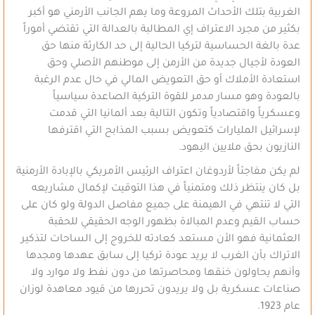
الغربية بتلك الأحداث المروعة وما يهم الجانب الأرمني هو أكبر
بكثير من مجرد الاعتراف إي المطالبة بالعدالة التي تقتضي أموراً
عدة بالغة الحساسية لتركيا الحالية إلى حد الكارثة منها حق
العودة لأجيال جديدة من الأرمن إلى موطنهم الأصلي وحق
استعادة الأملاك أو حق التعويض المالي في حال عدم الرغبة
بالعودة وهو مسار مدمر للقوة التركية الصاعدة سياسياً
وعسكرياً واقتصادياً وتكون التالية بعد ألمانيا التي قدمت
لإسرائيل المليارات كتعويض بسبب المذابح التي اقترفها
النازيون بحق ملايين اليهود.
لم يكن مفاجئاً لأردوغان اعتراف الرئيس الأمريكي بالإبادة الأرمنية
بل كان ينتظر ذلك ومتمنياً في هذا التوقيت لإكمال مشاريعه
التي لا تنتهي في الهيمنة على جميع مفاصل الدولة ولو كان على
حساب القيم وعدم المبالاة بظهور الوجه الحقيقي للحقبة
العثمانية فهو الأن مستعد كعادته للخروج إلى الساحات لتذكير
الاتراك بأن الغرب لا يريد عودة تركيا إلى سابق عهدها ومجدها
وأنهم يحاولون خنقها ومحاصرتها من دون نفط ولا موارد ولا
صناعات عسكرية بل ولا يريدون تحررها من قيود معاهدة لوزان
عام 1923.