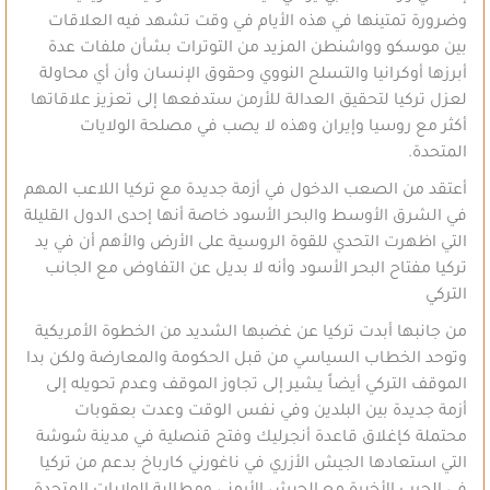
وضرورة تمتينها في هذه الأيام في وقت تشهد فيه العلاقات
بين موسكو وواشنطن المزيد من التوترات بشأن ملفات عدة
أبرزها أوكرانيا والتسلح النووي وحقوق الإنسان وأن أي محاولة
لعزل تركيا لتحقيق العدالة للأرمن ستدفعها إلى تعزيز علاقاتها
أكثر مع روسيا وإيران وهذه لا يصب في مصلحة الولايات
المتحدة.
أعتقد من الصعب الدخول في أزمة جديدة مع تركيا اللاعب المهم
في الشرق الأوسط والبحر الأسود خاصة أنها إحدى الدول القليلة
التي اظهرت التحدي للقوة الروسية على الأرض والأهم أن في يد
تركيا مفتاح البحر الأسود وأنه لا بديل عن التفاوض مع الجانب
التركي
من جانبها أبدت تركيا عن غضبها الشديد من الخطوة الأمريكية
وتوحد الخطاب السياسي من قبل الحكومة والمعارضة ولكن بدا
الموقف التركي أيضاً يشير إلى تجاوز الموقف وعدم تحويله إلى
أزمة جديدة بين البلدين وفي نفس الوقت وعدت بعقوبات
محتملة كإغلاق قاعدة أنجرليك وفتح قنصلية في مدينة شوشة
التي استعادها الجيش الأزري في ناغورني كارباخ بدعم من تركيا