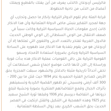
فالرئيس أردوغان كالذئب يعرف من أين يفتك بالقطيع ويملك
أعضاءً من الذئب من ناحية الحظوظ.
قرابة المئة عام تقوم الدوائر التركية بإنكار ما حصل وتحارب أي
جهة لمجرد التفكير بنبش ماض الدولة العثمانية وأن هذا الانكار
كانت إحدى مقومات الحياة السياسية التركية وكانت سبباً في
ضعف الانتقال من الوعي السلطاني إلى الوعي الوطني الحديث
فالدول الغربية تفتخر بالتعدد الديني واللغوي التي تملكها إلا أن
أردوغان هو من يقوم بتغذية هذا الانكار منذ ظهوره على الساحة
السياسية التركية وينادي بضرورة استعادة الأمجاد وسمو
القومية التركية على باقي القوميات عملية الانكار هذه بدأت قوية
وراسخة إلى الآن لأنها كانت موضع اجماع شعبي استطاعت أن
تخفي أحداثاً تاريخية مثبتة بالدلائل والشهود سبقت المجزرة بحق
الأرمن كمذابح الفترة الحميدية عام 1894 حيث قتل ما بين 200 –
300 ألف أرمني ومسيحي ثم ظهور القضية الكردية وتسميتهم
بأتراك الجبال وقمع انتفاضاتهم المتكررة بصورة وحشية لتبلغ
ذروتها في انتفاضة ديرسم عام 1936 وقبلها ثورة الشيخ سعيد
عام 1925 وهذه الهمجية في التنكيل والقتل ارتكبت في العصر
الحديث بحق الشعب الكردي بعد زوال السلطة العثمانية .