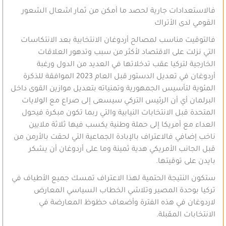
فالاستعدادات جارية لحصد ما أمكن من ثمار اشعال الشعور
القومي لدى الأتراك
فالتوقيت مناسب لمصالح أردوغان الانتخابية بعد الانتكاسات
التي نزلت على الاقتصاد لأكثر من سبب وتدهور العلاقات
الخارجية لتركيا عقب تدخلاتها في العديد من الدول ورغبة
أردوغان في تعديل الدستور قبل العام 2023 الموافقة للذكرة
المئوية لتأسيس الجمهورية وتمنياته بتعديل موازين القوى داخل
البرلمان أي أن الرئيس التركي سيسعى إلى صراع مع الولايات
المتحدة قبل الانتخابات النيابية والتي ربما تكون مبكرة فيحول
العداء مع أمريكا إلى حملة وطنية يكسب فيها ثلاثة ملايين
ناخب إضافي فالاعتراف بالإبادة الجماعية التي لحقت بالأرمن من
قبل الجانب الأمريكي هدية ثمينة وما على أردوغان أن يشكر
بايدن على توقيتها.
ستكون النتيجة الحتمية لهذا الاعتراف تمسك جميع الأطياف في
تركيا بوحدة المصير وتلاشي الخطاب السياسي المعارض
لاردوغان في هذه الفترة وأضعاف حظوظ المعارضة في
الانتخابات المقبلة.