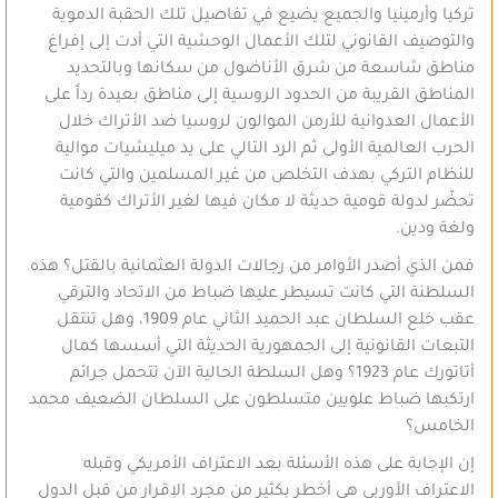
تركيا وأرمينيا والجميع يضيع في تفاصيل تلك الحقبة الدموية
والتوصيف القانوني لتلك الأعمال الوحشية التي أدت إلى إفراغ
مناطق شاسعة من شرق الأناضول من سكانها وبالتحديد
المناطق القريبة من الحدود الروسية إلى مناطق بعيدة رداً على
الأعمال العدوانية للأرمن الموالون لروسيا ضد الأتراك خلال
الحرب العالمية الأولى ثم الرد التالي على يد ميليشيات موالية
للنظام التركي بهدف التخلص من غير المسلمين والتي كانت
تحضّر لدولة قومية حديثة لا مكان فيها لغير الأتراك كقومية
ولغة ودين.
فمن الذي أصدر الأوامر من رجالات الدولة العثمانية بالقتل؟ هذه
السلطنة التي كانت تسيطر عليها ضباط من الاتحاد والترقي
عقب خلع السلطان عبد الحميد الثاني عام 1909، وهل تنتقل
التبعات القانونية إلى الجمهورية الحديثة التي أسسها كمال
أتاتورك عام 1923؟ وهل السلطة الحالية الآن تتحمل جرائم
ارتكبها ضباط علويين متسلطون على السلطان الضعيف محمد
الخامس؟
إن الإجابة على هذه الأسئلة بعد الاعتراف الأمريكي وقبله
الاعتراف الأوربي هي أخطر بكثير من مجرد الإقرار من قبل الدول