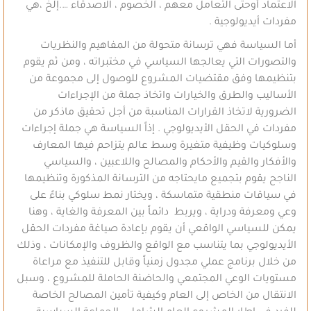
الاعتماد أوحتى التعامل معهم ، الخصوم ، الاصدقاء ….إلخ ،هي
مفردات أيديولوجية .
أما السياسة فهي ترسانة متحولة من المفاهيم والنظريات
والتصورات التي يعالجها السياسي في مختبراته ، ومن ثم يقوم
بتنظيمها وفق مقتضيات المشروع للوصول إلى مجموعة من
الأساليب والطرق والخيارات واتخاذ جملة من الإجراءات
الضرورية لاتخاذ القرارات المناسبة من أجل تحقيق ماذكر من
مفردات في الحقل الأيديولوجي . إذاً السياسة هي جملة إجراءات
وسلوكيات وظيفية متغيرة وسط عالم يتزاحم فيها المعارف
والأفكار والقيم والأحكام والمصالح واللاعبين ، والسياسي
الناجح يقوم بتجميع مايحتاجه من الترسانة المذكورة وتنظيمها
في سياقات منطقية متماسكة ، ويختار نمط سلوكي بناءً على
وعي ومعرفة ودراية ، ويربط دائماً بين المعرفة والغاية ، وهنا
يمكن للسياسي الواقعي أن يقوم بإعادة صياغة مفردات الحقل
الأيديولوجي بما يتناسب مع الواقع والظروف والإمكانات ، وذلك
من خلال برنامج عملي مجدول زمنياً وقابل للتنفيذ مع مراعاة
مستويات الوعي المجتمعي والحاضنة الحاملة للمشروع ، وسبل
الانتقال من الخاص إلى العام وكيفية تأمين المصالح الخاصة