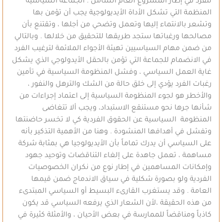
للفرد في إطار المشروع العام الشامل . الجماعة السياسية
المنظمة التي تشكل الأداة الأيديولوجية يجب أن تؤمن بها
وتشعر بالانتماء إليها وتعمل وتضحي من أجلها ، وتقتنع بأن
مصالحها ورغباتها ستجد طريقها للتحقيق من خلالها . وبالتالي
من ضمن مهام السياسيين تهيئة الأجواء الملائمة لترغيب الفرد
في الانضمام للجماعة التي تؤمن بالحقل الأيدولوجي الذي يشكل
غاية العمل السياسي ، وفشل المنظومة السياسية في تأمين
رغبات الفرد يؤدي إلى خلق حالة من الشك والترهل والنفور ،
والأخطر هو لجوء المنظومة السياسية إلى اعتماد إجراءات من
شأنها جرها نحو مستنقع الاستبداد، ويجب ألا تتغاضى
المنظومة السياسية عن الحقوق الفردية كي لا تخسر حاضنتها
وتفشل في أهدافها المنشودة . وهنا من الأهمية التذكير بأنه
على السياسي أن يدرك تماماً بأن الأيديولوجيا هي بمثابة شركة
مساهمة ، تعمل جاهدة على إلغاء التناقضات وتوحيد جهود
وإمكانات المساهمين في إطار نوع من نكران الخصوصيات
الفردية ولو بصورة شكلية في سياق الاندماج ضمن قيمها
العامة . وقد يستغرب القارىء البسيط أو السياسي المبتدىء
من هذه الحقيقة ،لأن الشعار الذي يرفعه السياسي قد يكون
كاذباً ومناقضاً للممارسة في بعض الأحيان ، والأمثلة كثيرة في