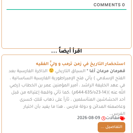
COMMENTS
0
اقرأ أيضاً ...
استحضار التاريخ في زمن ترمب و وليِّ الفقيه
قهرمان مرعان آغا *
السياق التاريخي
الذاكرة الفارسية بعد
الفتح الإسلامي ) يأتي فتح الإمبراطورية الفارسية الساسانية ،
في عهد الخليفة الراشد ، أمير المؤمنين عمر بن الخطاب (رضي
الله عنه )(14-23ه/635-644م) ،كما تأتي واقعة إغتياله من قبل
أحد الحشاشين المتأسلمين ، ثأراً على ذهاب مُلكِ كسرى
وعاصمته المدائن و دولة فارس ، هذا ما يفيد بأن اختيار
الفرس…
مقالات
2026-08-09
التفاصيل ...