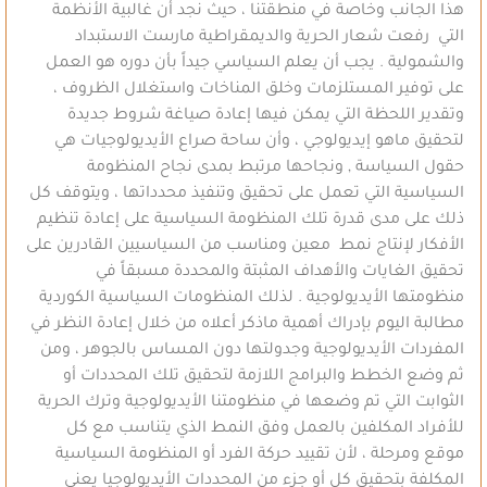
هذا الجانب وخاصة في منطقتنا ، حيث نجد أن غالبية الأنظمة
التي رفعت شعار الحرية والديمقراطية مارست الاستبداد
والشمولية . يجب أن يعلم السياسي جيداً بأن دوره هو العمل
على توفير المستلزمات وخلق المناخات واستغلال الظروف ،
وتقدير اللحظة التي يمكن فيها إعادة صياغة شروط جديدة
لتحقيق ماهو إيديولوجي ، وأن ساحة صراع الأيديولوجيات هي
حقول السياسة , ونجاحها مرتبط بمدى نجاح المنظومة
السياسية التي تعمل على تحقيق وتنفيذ محدداتها ، ويتوقف كل
ذلك على مدى قدرة تلك المنظومة السياسية على إعادة تنظيم
الأفكار لإنتاج نمط معين ومناسب من السياسيين القادرين على
تحقيق الغايات والأهداف المثبتة والمحددة مسبقاً في
منظومتها الأيديولوجية . لذلك المنظومات السياسية الكوردية
مطالبة اليوم بإدراك أهمية ماذكر أعلاه من خلال إعادة النظر في
المفردات الأيديولوجية وجدولتها دون المساس بالجوهر ، ومن
ثم وضع الخطط والبرامج اللازمة لتحقيق تلك المحددات أو
الثوابت التي تم وضعها في منظومتنا الأيديولوجية وترك الحرية
للأفراد المكلفين بالعمل وفق النمط الذي يتناسب مع كل
موقع ومرحلة ، لأن تقييد حركة الفرد أو المنظومة السياسية
المكلفة بتحقيق كل أو جزء من المحددات الأيديولوجيا يعني