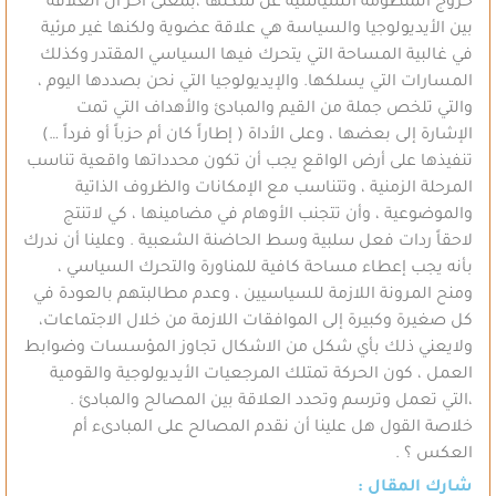
خروج المنظومة السياسية عن سكتها ،بمعنى آخر أن العلاقة
بين الأيديولوجيا والسياسة هي علاقة عضوية ولكنها غير مرئية
في غالبية المساحة التي يتحرك فيها السياسي المقتدر وكذلك
المسارات التي يسلكها. والإيديولوجيا التي نحن بصددها اليوم ،
والتي تلخص جملة من القيم والمبادئ والأهداف التي تمت
الإشارة إلى بعضها ، وعلى الأداة ( إطاراً كان أم حزباً أو فرداً …)
تنفيذها على أرض الواقع يجب أن تكون محدداتها واقعية تناسب
المرحلة الزمنية ، وتتناسب مع الإمكانات والظروف الذاتية
والموضوعية ، وأن تتجنب الأوهام في مضامينها ، كي لاتنتج
لاحقاً ردات فعل سلبية وسط الحاضنة الشعبية . وعلينا أن ندرك
بأنه يجب إعطاء مساحة كافية للمناورة والتحرك السياسي ،
ومنح المرونة اللازمة للسياسيين ، وعدم مطالبتهم بالعودة في
كل صغيرة وكبيرة إلى الموافقات اللازمة من خلال الاجتماعات،
ولايعني ذلك بأي شكل من الاشكال تجاوز المؤسسات وضوابط
العمل ، كون الحركة تمتلك المرجعيات الأيديولوجية والقومية
،التي تعمل وترسم وتحدد العلاقة بين المصالح والمبادئ .
خلاصة القول هل علينا أن نقدم المصالح على المبادىء أم
العكس ؟ .
شارك المقال :