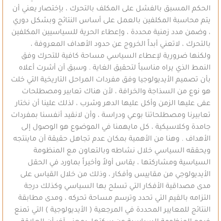
الحكم المسبق بالفشل على المكلف بالتحرك ، بإختصار يعني أن
يتم محاسبة المكلفين بالعمل على أساس النتائج وبشكل دوري
، وضمن مدد زمنية محددة ، وإعطاء الحرية للسياسيين المكلفين
بالتحرك ، لاتعني أبداً الخروج عن حدود الأهداف المعروفة ،
ولكنها ضرورية لإعطاء السياسي مساحة كافية للتحرك وفق
النمط الذي يراه مناسباً لتحقيق الغاية . وسبق أن أشرت أعلاه
بأن تصميم الأيديولوجيا وفق مفردات المراحل التاريخية التي خلت
هو نوع من السذاجة والخرافة ، لأن هناك تعابير ومصطلحات
عفى عليها الزمن وأكل عليها الدهر وشرب ، لذلك علينا أن نختار
تعابيرنا ومصطلحاتنا بوعي ودراسة ، وأن لانقيد أنفسنا بمفردات
جامدة وكلاسيكية ، كل مايهمنا في الموضوع هو الوصول إلى
الأهداف . وهنا من الأهمية بمكان عدم تجاهل حقيقة أن ماينتجه
ويحققه السياسي خلال نشاطه وبالتعاون مع المنظومة
السياسية ومشاركتها ، يقاس أولاً وأخيراً بماورد في الحقل
الأيديولوجي من مقاييس وأفكار ، وذلك من خلال القياس على
مدى مصداقية الأفكار التي تسلح بها السياسي وكذلك درجة
التزامه بالقيم التي تحدد وترسم مساحة تحركه ، ومدى مطابقة
النتائج للمعايير المحددة في المرجعية ( الأيديولوجية ) التي تمنع