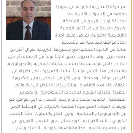
تمر حركتنا التحررية الكوردية في سوريا
وخاصة في السنوات الأخيرة بعد
انطلاقة ثورات الربيع في المنطقة ،
بظروف جديدة في علاقاتها المحلية
والإقليمية والدولية، تفرض عليها أحيانا
اتخاذ مواقف سياسية قد لاتنسجم
تماماً من الناحية الشكلية مع مسيرتها التاريخية طوال أكثر من
نصف قرن ، وهذه الظروف تخلق أحياناً نوعاً من الاختلاف أو حتى
الخلاف داخل مؤسساتها بسبب التباينات الفكرية والأيديولوجية،
ولا يشكل هذا التباين مؤشراً سلبيا بالضرورة ، لكن تكرراه في
أكثر من موقف ومحطة ، وبين أكثر من شخص يعني بالضرورة
التوقف عند هذه الظاهرة ، وبالتالي إعادة النظر في الضوابط
النظرية، وكذلك القيم والمحددات الأيديولوجية ، والمعايير
المعتمدة ، لتحديد المساحات ورسم المسارات التي تتوافق مع
توجهات القيادة السياسية المكلفة بالتحرك، كي لايختلط الأمر
بين الأيديولوجيا والسياسة ، وبين الفكر والسلوك. مثلاً الشعب
الكوردي ، الأمة الكوردية ، كوردستان ، حق الشعب الكوردي في
تقرير مصيره بنفسه ، عدالة القضية الكوردية ، الأعداء وعدم