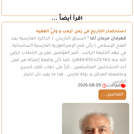
اقرأ أيضاً ...
استحضار التاريخ في زمن ترمب و وليِّ الفقيه
قهرمان مرعان آغا *
السياق التاريخي: ( الذاكرة الفارسية بعد
الفتح الإسلامي ) يأتي فتح الإمبراطورية الفارسية الساسانية ،
في عهد الخليفة الراشد ، أمير المؤمنين عمر بن الخطاب (رضي
الله عنه )(14-23ه/635-644م) ،كما تأتي واقعة إغتياله من قبل
أحد الحشاشين المتأسلمين ، ثأراً على ذهاب مُلكِ كسرى
وعاصمته المدائن و دولة فارس ، هذا ما يفيد بأن اختيار
الفرس…
مقالات
2026-08-09
التفاصيل ...