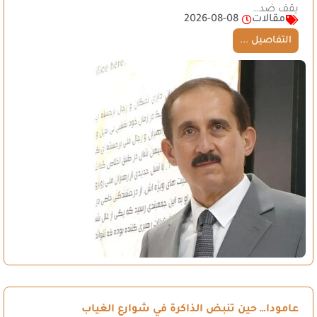
يقف ضد…
مقالات
2026-08-08
التفاصيل ...
عامودا… حين تنبض الذاكرة في شوارع الغياب