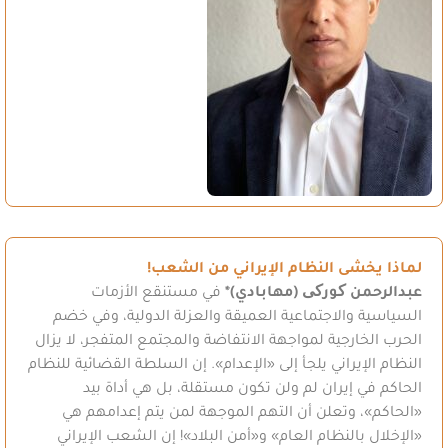
لماذا يخشى النظام الإيراني من الشعب!
عبدالرحمن کورکی (مهابادي)*
في مستنقع الأزمات
السياسية والاجتماعية العميقة والعزلة الدولية، وفي خضم
الحرب الخارجية لمواجهة الانتفاضة والمجتمع المتفجر، لا يزال
النظام الإيراني يلجأ إلى «الإعدام». إن السلطة القضائية للنظام
الحاكم في إيران لم ولن تكون مستقلة، بل هي أداة بيد
«الحاكم»، وتعلن أن التهم الموجهة لمن يتم إعدامهم هي
«الإخلال بالنظام العام» و«أمن البلاد»! إن الشعب الإيراني