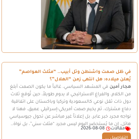
في ظل صمت واشنطن وتل أبيب.. “مثلث العواصم”
يُعلن ميلاده: هل انتهى زمن “الهلال”؟
هجار أمين
في المشهد السياسي، غالباً ما يكون الصمت أبلغ
من الكلام، والفراغ الاستراتيجي لا يدوم طويلاً، حين تُوقع ثلاث
دول ذات ثقل نوعي كالسعودية وتركيا وباكستان على اتفاقية
دفاع مشترك، ثم يخيم صمت أمريكي-إسرائيلي عميق، فهنا لا
نواجه مجرد خبر عابر، بل إعلاناً غير مباشر عن تحول جيوسياسي
هائل، إن ما يُستحضر اليوم ليس مجرد “مثلث سني”، بل نواة…
مقالات
2026-08-08
التفاصيل ...