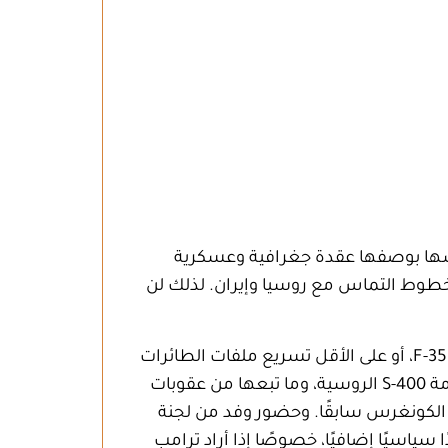
نفسها بوصفها عقدة جغرافية وعسكرية
 وخطوط التماس مع روسيا وإيران. لذلك لن
أول ما ستطلبه تركيا من الولايات المتحدة هو إعادة فتح ملف التسليح المتطور، ولا سيما العودة إلى برنامج F-35، أو على الأقل تسريع ملفات الطائرات
والتحديثات العسكرية. فأنقرة تريد ترميم علاقتها الدفاعية مع واشنطن بعد سنوات من التوتر بسبب منظومة S-400 الروسية، وما تبعها من عقوبات
 الكونغرس سابقًا. وحضور وفد من لجنة
سياسيًا إضافيًا، خصوصًا إذا أراد ترامب