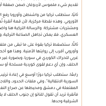
تقديم شيء ملموس لأردوغان ضمن صفقة أ
ثانيًا، ستطلب تركيا من واشنطن وأوروبا رفع ال
الأوروبي. وهذه نقطة مركزية، لأن قمة أنقرة ت
ومشتريات مشتركة. والرسالة التركية هنا واضحة:
العسكري، فلا يمكن تجاهل الصناعة التركية، ولا
ثالثًا، ستضغط تركيا بقوة على ما تبقى من 
وأوروبي أقرب إلى روايتها الأمنية. وهذا هو أ
غربي للحراك الكوردي في سوريا، وبصورة غير م
الحلف، وإن أي دعم لقوى كوردية مسلحة أو سي
رابعًا، ستطلب تركيا دورًا أوسع في إعادة ترتي
السورية الانتقالية”، وفي ملفات الحدود، واللاج
المفتعلة في دمشق ومحيطها عن صراع النفوذ ع
فأنقرة تريد أن تقول للناتو إن جنوب الحلف لا
الشرقية وحدها.