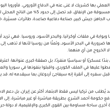
 العملي بها كشريك لا غنى عنه في الدفاع الأوروبي. فأوروبا 
إنفاقها الدفاعي، والناتو يناقش مستويات غير مسبوقة
 الجاهز: جيش كبير، صناعة دفاعية صاعدة، طائرات مسيّرة، خب
بة في ملفات أوكرانيا، والبحر الأسود، وروسيا. فهي تريد أن ت
ضرورية في البحر الأسود، وثمنًا من روسيا لأنها لا تذهب إلى
 لا الخروج من أي منهما.
ا عسكريًا أو سياسيًا منفردًا، بل صفقة كبرى عنوانها: اعترفوا 
غطوا عليها في الملف الكوردي، واقبلوا بنفوذها في سوريا والعر
ل قبل سفره إلى أنقرة إنه سيفاجئ أردوغان بما سيقدمه له، قد
قد يُطلب من تركيا ليس فقط الابتعاد أكثر عن إيران، بل دعم الا
 دفع حكومة أحمد الشرع، بطريقة مباشرة أو غير مباشرة، إلى ا
 أخرى ساحة مساومة بين القوى الكبرى والإقليمية، لا دولة حرة