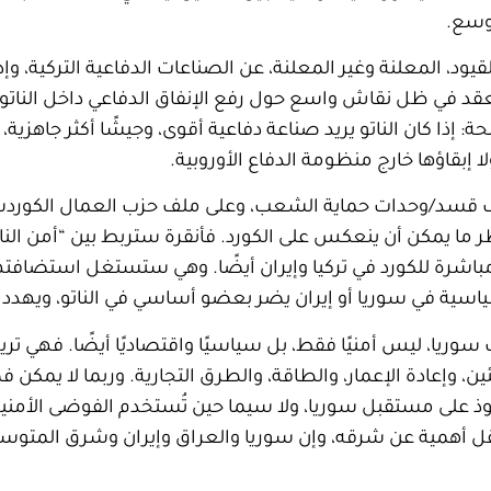
وسع.
قيود، المعلنة وغير المعلنة، عن الصناعات الدفاعية التركية، وإ
ُعقد في ظل نقاش واسع حول رفع الإنفاق الدفاعي داخل الناتو، 
 إذا كان الناتو يريد صناعة دفاعية أقوى، وجيشًا أكثر جاهزية، 
 إبقاؤها خارج منظومة الدفاع الأوروبية.
ملف قسد/وحدات حماية الشعب، وعلى ملف حزب العمال الكوردس
خطر ما يمكن أن ينعكس على الكورد. فأنقرة ستربط بين “أمن النا
باشرة للكورد في تركيا وإيران أيضًا. وهي ستستغل استضافته
اسية في سوريا أو إيران يضر بعضو أساسي في الناتو، ويهدد ا
ب سوريا، ليس أمنيًا فقط، بل سياسيًا واقتصاديًا أيضًا. فهي ت
ئين، وإعادة الإعمار، والطاقة، والطرق التجارية. وربما لا يمكن
لى مستقبل سوريا، ولا سيما حين تُستخدم الفوضى الأمنية لتب
 يقل أهمية عن شرقه، وإن سوريا والعراق وإيران وشرق المتوسط 