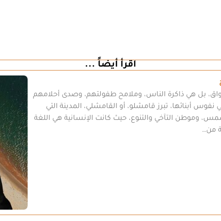
اقرأ أيضاً ...
اق، بل هي ذاكرة الناس، وملامح طفولتهم، وصدى أحلامهم
في نفوس أبنائها، تبرز قامشلو، أو القامشلي، المدينة التي
مس، وموطن التآخي والتنوع، حيث كانت الإنسانية هي اللغة
ة من…