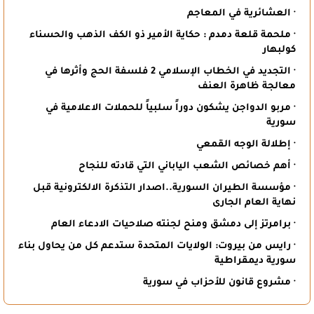
· العشائرية في المعاجم
· ملحمة قلعة دمدم : حكاية الأمير ذو الكف الذهب والحسناء
كولبهار
· التجديد في الخطاب الإسلامي 2 فلسفة الحج وأثرها في
معالجة ظاهرة العنف
· مربو الدواجن يشكون دوراً سلبياً للحملات الاعلامية في
سورية
· إطلالة الوجه القمعي
· أهم خصائص الشعب الياباني التي قادته للنجاح
· مؤسسة الطيران السورية..اصدار التذكرة الالكترونية قبل
نهاية العام الجارى
· برامرتز إلى دمشق ومنح لجنته صلاحيات الادعاء العام
· رايس من بيروت: الولايات المتحدة ستدعم كل من يحاول بناء
سورية ديمقراطية
· مشروع قانون للأحزاب في سورية