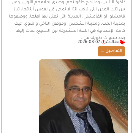
ذاكرة الناس، وملامح طفولتهم، وصدى أحلامهم الأولى. ومن
بين تلك المدن التي تركت أثرًا لا يُمحى في نفوس أبنائها، تبرز
قامشلو، أو القامشلي، المدينة التي تغنى بها أهلها، ووصفوها
بمدينة الحب، ومدينة الشمس، وموطن التآخي والتنوع، حيث
كانت الإنسانية هي اللغة المشتركة بين الجميع. عدت إليها
بعد سنوات طويلة من…
مقالات
2026-08-07
التفاصيل ...