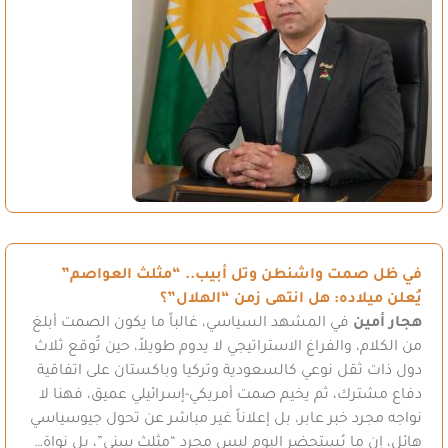
في ظل صمت واشنطن وتل أبيب.. “مثلث العواصم”
يُعلن ميلاده: هل انتهى زمن “الهلال”؟
هجار أمين
في المشهد السياسي، غالباً ما يكون الصمت أبلغ
من الكلام، والفراغ الاستراتيجي لا يدوم طويلاً، حين تُوقع ثلاث
دول ذات ثقل نوعي كالسعودية وتركيا وباكستان على اتفاقية
دفاع مشترك، ثم يخيم صمت أمريكي-إسرائيلي عميق، فهنا لا
نواجه مجرد خبر عابر، بل إعلاناً غير مباشر عن تحول جيوسياسي
هائل، إن ما يُستحضر اليوم ليس مجرد “مثلث سني”، بل نواة…