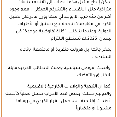
يمكن إرجاع فشل هذه الأحزاب إلى ثلاثة مستويات
متراكبة مثل الانقسام والتشرذم الهيكلي ، فمع وجود
أكثر من مئة حزب، لا يوجد أي منها بوزن قادر على تمثيل
الكرد في مفاوضات ناجحة مع دمشق أو الأطراف
الدولية. وعندما شكلت “كتلة تفاوضية موحدة” في
نيسان 2025،لم تستطع الالتزام
بمخر جاتها بل هرولت منفردة أو مجتمعة بإتجاه
السلطة .
وأنتجت فوضى سياسية جعلت المطالب الكردية قابلة
للاختراق والتفكيك.
كما ان التبعية والولاءات الخارجية (الاقليمية
والدولية)جعلت بعض هذه الأحزاب تعمل فعلياً كأجنحة
لأجندات إقليمية مما جعل القرار الكردي في روجافا
مشلولاً أو متضارباً.