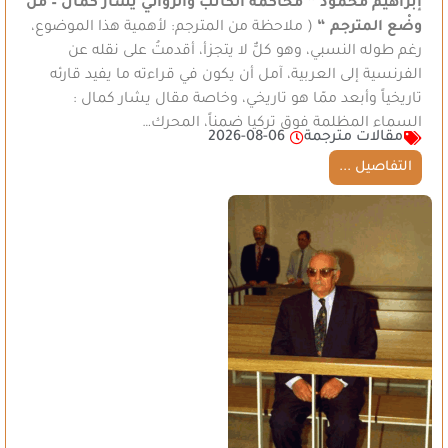
إبراهيم محمود
” محاكمة الكاتب والروائي يشار كمال – من
وضْع المترجم “
( ملاحظة من المترجم: لأهمية هذا الموضوع،
رغم طوله النسبي، وهو كلٌّ لا يتجزأ، أقدمتُ على نقله عن
الفرنسية إلى العربية، آمل أن يكون في قراءته ما يفيد قارئه
تاريخياً وأبعد ممّا هو تاريخي، وخاصة مقال يشار كمال :
السماء المظلمة فوق تركيا ضمناً، المحرك…
مقالات مترجمة
2026-08-06
التفاصيل ...