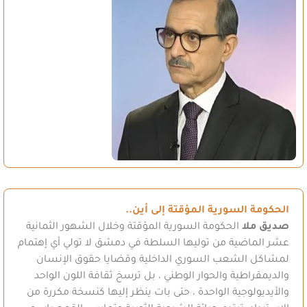
الحكومة السورية المؤقتة إلى أين..
صديق ملا
الحكومة السورية المؤقتة وخلال الشهور الثمانية
عشر الماضية من توليها السلطة في دمشق لا تولي أي إهتمام
لمشاكل الشعب السوري الداخلية وقضايا حقوق الإنسان
والديمقراطية والحوار الوطني ، بل ترسخ ثقافة اللون الواحد
والأيديولوجية الواحدة ، حتى بات ينظر إليها كنسخة مكررة من