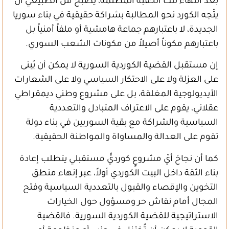
بعد انتهاء تلك الحقبة المظلمة، يصبح من الطبيعي أن
يتّجه الكورد نحو المطالبة بشراكة حقيقية في بناء سوريا
الجديدة، لا باعتبارهم جماعة هامشية أو ملفاً أمنياً بل
باعتبارهم مكوناً أصيلاً من مكونات الشعب السوري.
إن مستقبل القضية الكوردية السورية لا يمكن أن يُبنى
على العزلة ولا على الاحتكار السياسي ولا على الشعارات
الأيديولوجية المغلقة، بل على مشروع وطني ديمقراطي
عقلاني، يقوم على الاعتراف المتبادل والتعددية
السياسية والشراكة مع بقية السوريين في بناء دولة
تقوم على العدالة والمساواة والمواطنة الحقيقية.
كما أن نجاحَ أيّ مشروعٍ كورديٍّ مستقبلي يتطلب إعادة
بناء الثقة داخل البيت الكوردي أولاً، عبر إنهاء منطق
التخوين والإقصاء والقبول بالتعددية السياسية وفتح
المجال أمام نقاش حر ومسؤول حول الخيارات
الاستراتيجية للقضية الكوردية السورية. فالقضية