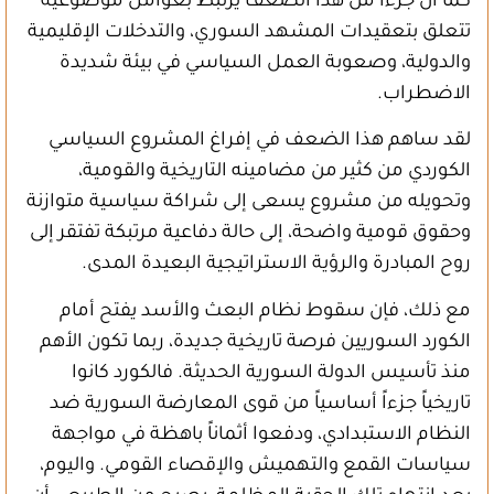
كما أن جزءاً من هذا الضعف يرتبط بعوامل موضوعية
تتعلق بتعقيدات المشهد السوري، والتدخلات الإقليمية
والدولية، وصعوبة العمل السياسي في بيئة شديدة
الاضطراب.
لقد ساهم هذا الضعف في إفراغ المشروع السياسي
الكوردي من كثير من مضامينه التاريخية والقومية،
وتحويله من مشروع يسعى إلى شراكة سياسية متوازنة
وحقوق قومية واضحة، إلى حالة دفاعية مرتبكة تفتقر إلى
روح المبادرة والرؤية الاستراتيجية البعيدة المدى.
مع ذلك، فإن سقوط نظام البعث والأسد يفتح أمام
الكورد السوريين فرصة تاريخية جديدة، ربما تكون الأهم
منذ تأسيس الدولة السورية الحديثة. فالكورد كانوا
تاريخياً جزءاً أساسياً من قوى المعارضة السورية ضد
النظام الاستبدادي، ودفعوا أثماناً باهظة في مواجهة
سياسات القمع والتهميش والإقصاء القومي. واليوم،