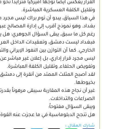
القرار يعكس أيضاً توجهاً أميركياً متزايداً نحو
وتقليل الكلفة العسكرية المباشرة.
في هذا السياق، يبدو أن توم براك ليس مجرد م
بغداد. وهو نموذج أقرب إلى إدارة المصالح عبر
رغم كل ما سبق، يبقى السؤال الجوهري: هل ي
فبغداد ليست دمشق، وتعقيدات الداخل العراق
الخارجي. كما أن التوازن بين النفوذ الإيراني
ليس مجرد قرار إداري، بل إعلان غير مباشر عن
وتفويض الحلفاء، وتقليل الكلفة المباشرة.
لقد أصبح المثلث الممتد من أنقرة إلى دمشق
بخيوطها.
غير أن نجاح هذه المقاربة سيبقى مرهوناً بقد
الصراعات والتداخلات.
ويبقى السؤال مفتوحاً:
هل تنجح الدبلوماسية في ما عجزت عنه القوة
شارك المقال :