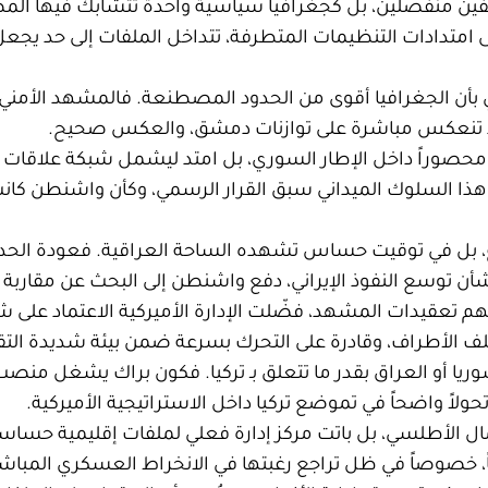
ين منفصلين، بل كجغرافيا سياسية واحدة تتشابك فيها المصال
 امتدادات التنظيمات المتطرفة، تتداخل الملفات إلى حد يجعل
مني بأن الجغرافيا أقوى من الحدود المصطنعة. فالمشهد الأم
داد تنعكس مباشرة على توازنات دمشق، والعكس صحيح.
 محصوراً داخل الإطار السوري، بل امتد ليشمل شبكة علاقات 
 هذا السلوك الميداني سبق القرار الرسمي، وكأن واشنطن كانت 
راغ، بل في توقيت حساس تشهده الساحة العراقية. فعودة ال
ن توسع النفوذ الإيراني، دفع واشنطن إلى البحث عن مقاربة 
فهم تعقيدات المشهد، فضّلت الإدارة الأميركية الاعتماد عل
لف الأطراف، وقادرة على التحرك بسرعة ضمن بيئة شديدة التق
سوريا أو العراق بقدر ما تتعلق بـ تركيا. فكون براك يشغل منصب
اً واضحاً في تموضع تركيا داخل الاستراتيجية الأميركية.
الأطلسي، بل باتت مركز إدارة فعلي لملفات إقليمية حساسة
ً، خصوصاً في ظل تراجع رغبتها في الانخراط العسكري المباشر