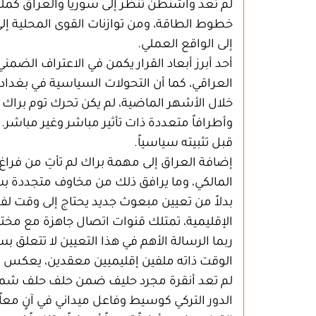
لم تعد واشنطن تنظر إلى سوريا والعراق كملف
خطوط الطاقة، ومن توازنات القوى المحلية إلى
إلى الواقع العملي.
أحد أبرز أبعاد القرار يكمن في الاعتراف الض
العراقي، كما أن التحولات السياسية في بغ
خلال الأشهر الماضية، لم يكن تحرك توم براك
وأطرافاً متعددة ذات تأثير مباشر وغير مباشر.
قبل تثبيته سياسياً.
إضافة العراق إلى مهمة براك لم تأتِ من ف
المالكي، وما يرافق ذلك من مخاوف متجددة بشأ
بدلاً من تعيين مبعوث جديد يحتاج إلى وقت ل
الإقليمية، تمتلك قنوات اتصال جاهزة مع مخت
ربما الرسالة الأهم في هذا التعيين لا تتعلق ب
الوقت ذاته ملفين إقليميين معقدين، يعكس تحول
لم تعد أنقرة مجرد حليف ضمن حلف حلف شمال 
الدور التركي كوسيط وفاعل ميداني في آنٍ معا